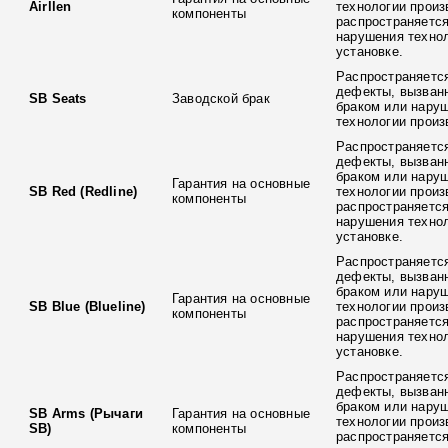
Airllen
технологии произ
компоненты
распространяется
нарушения технол
установке.
Распространяется
дефекты, вызван
SB Seats
Заводской брак
браком или нару
технологии произ
Распространяется
дефекты, вызван
браком или нару
Гарантия на основные
SB Red (Redline)
технологии произ
компоненты
распространяется
нарушения технол
установке.
Распространяется
дефекты, вызван
браком или нару
Гарантия на основные
SB Blue (Blueline)
технологии произ
компоненты
распространяется
нарушения технол
установке.
Распространяется
дефекты, вызван
браком или нару
SB Arms (Рычаги
Гарантия на основные
технологии произ
SB)
компоненты
распространяется