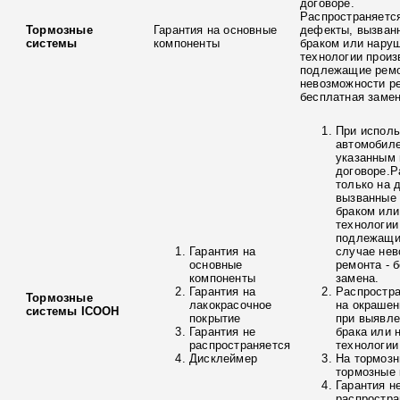
договоре.
Распространяется
Тормозные
Гарантия на основные
дефекты, вызван
системы
компоненты
браком или нару
технологии произ
подлежащие ремо
невозможности ре
бесплатная замен
При исполь
автомобиле
указанным 
договоре.Р
только на 
вызванные
браком ил
технологии
подлежащи
Гарантия на
случае нев
основные
ремонта - 
компоненты
замена.
Гарантия на
Распростра
Тормозные
лакокрасочное
на окрашен
системы ICOOH
покрытие
при выявле
Гарантия не
брака или 
распространяется
технологии
Дисклеймер
На тормозн
тормозные 
Гарантия н
распростра