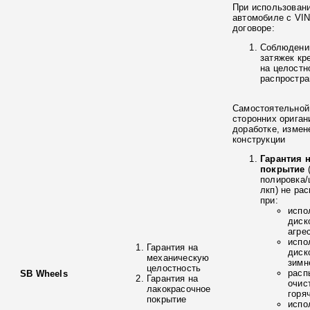
При использовани
автомобиле с VIN
договоре:
Соблюдени
затяжек кр
на целостн
распростра
Самостоятельной 
сторонних ориган
доработке, измен
конструкции
Гарантия 
покрытие
полировка
лкп) не ра
при:
испо
диск
агре
испо
Гарантия на
диск
механическую
зимн
целостность
расп
SB Wheels
Гарантия на
очис
лакокрасочное
горя
покрытие
испо