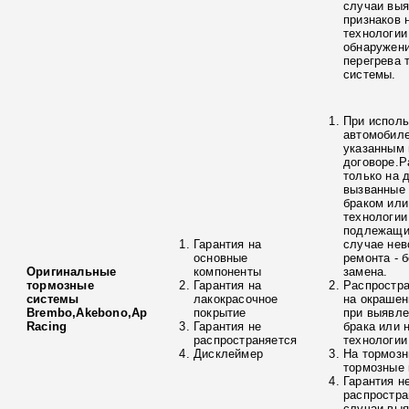
случаи вы
признаков 
технологии
обнаружени
перегрева 
системы.
При исполь
автомобиле
указанным 
договоре.Р
только на 
вызванные
браком ил
технологии
подлежащи
Гарантия на
случае нев
основные
ремонта - 
Оригинальные
компоненты
замена.
тормозные
Гарантия на
Распростра
системы
лакокрасочное
на окрашен
Brembo,Akebono,Ap
покрытие
при выявле
Racing
Гарантия не
брака или 
распространяется
технологии
Дисклеймер
На тормозн
тормозные 
Гарантия н
распростра
случаи вы