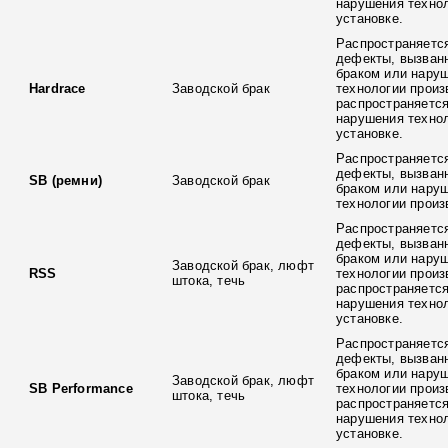
нарушения технол
установке.
Распространяется
дефекты, вызван
браком или нару
Hardrace
Заводской брак
технологии произ
распространяется
нарушения технол
установке.
Распространяется
дефекты, вызван
SB (ремни)
Заводской брак
браком или нару
технологии произ
Распространяется
дефекты, вызван
браком или нару
Заводской брак, люфт
RSS
технологии произ
штока, течь
распространяется
нарушения технол
установке.
Распространяется
дефекты, вызван
браком или нару
Заводской брак, люфт
SB Performance
технологии произ
штока, течь
распространяется
нарушения технол
установке.