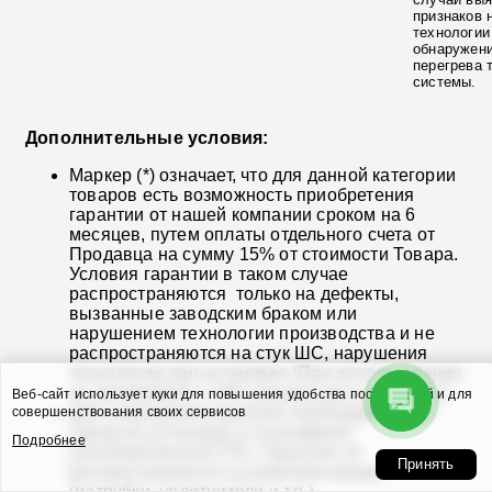
признаков 
технологии
обнаружени
перегрева 
системы.
Дополнительные условия:
Маркер (*) означает, что для данной категории
товаров есть возможность приобретения
гарантии от нашей компании сроком на 6
месяцев, путем оплаты отдельного счета от
Продавца на сумму 15% от стоимости Товара.
Условия гарантии в таком случае
распространяются только на дефекты,
вызванные заводским браком или
нарушением технологии производства и не
распространяются на стук ШС, нарушения
технологии при установке (При использовании
на автомобиле с VIN, указанным в договоре).
Веб-сайт использует куки для повышения удобства посетителей и для
Для сохранения гарантии необходим Заказ-
совершенствования своих сервисов
наряд на установку и Сертификат
Подробнее
уполномоченной СТО. Гарантия не
Принять
распространяется на комплектующие
(патрубки, уплотнители и т.п.).