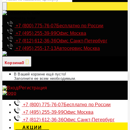
Позвонить нам
+7 (800) 775-76-07
Бесплатно по России
+7 (495) 255-39-99
Офис Москва
+7 (812) 612-36-36
Офис Санкт-Петербург
+7 (495) 255-17-13
Автосервис Москва
Корзина
0
В Вашей корзине ещё пусто!
Заполните ее всем необходимым.
+7 (800) 775-76-07
Бесплатно по России
+7 (495) 255-39-99
Офис Москва
+7 (812) 612-36-36
Офис Санкт-Петербург
АКЦИИ