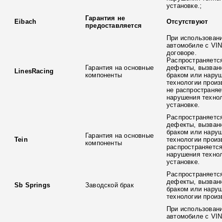
установке.;
Гарантия не
Eibach
Отсутствуют
предоставляется
При использовани
автомобиле с VIN
договоре.
Распространяется
Гарантия на основные
дефекты, вызван
LinesRacing
компоненты
браком или нару
технологии произ
не распространяе
нарушения технол
установке.
Распространяется
дефекты, вызван
браком или нару
Гарантия на основные
Tein
технологии произ
компоненты
распространяется
нарушения технол
установке.
Распространяется
дефекты, вызван
Sb Springs
Заводской брак
браком или нару
технологии произ
При использовани
автомобиле с VIN