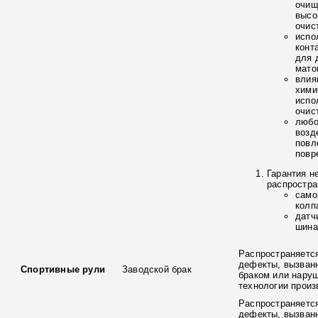
очищ
высо
очис
испо
конт
для 
мато
влия
хими
испо
очис
любо
возд
повл
повр
Гарантия н
распростра
само
колп
датч
шина
Распространяется
дефекты, вызван
Спортивные рули
Заводской брак
браком или нару
технологии произ
Распространяется
дефекты, вызван