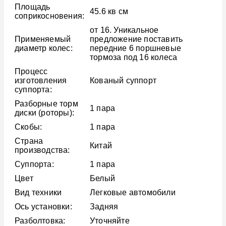
Площадь
45.6 кв см
соприкосновения:
от 16. Уникальное
Применяемый
предложение поставить
диаметр колес:
передние 6 поршневые
тормоза под 16 колеса
Процесс
изготовления
Кованый суппорт
суппорта:
Разборные торм
1 пара
диски (роторы):
Скобы:
1 пара
Страна
Китай
производства:
Суппорта:
1 пара
Цвет
Белый
Вид техники
Легковые автомобили
Ось установки:
Задняя
Разболтовка:
Уточняйте