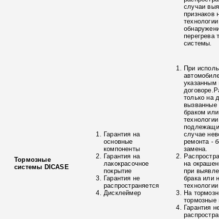
случаи вы
признаков 
технологии
обнаружени
перегрева 
системы.
При исполь
автомобиле
указанным 
договоре.Р
только на 
вызванные
браком ил
технологии
подлежащи
Гарантия на
случае нев
основные
ремонта - 
компоненты
замена.
Гарантия на
Распростра
Тормозные
лакокрасочное
на окрашен
системы DICASE
покрытие
при выявле
Гарантия не
брака или 
распространяется
технологии
Дисклеймер
На тормозн
тормозные 
Гарантия н
распростра