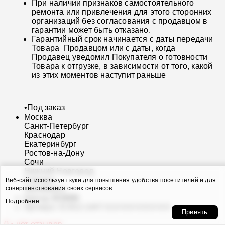
При наличии признаков самостоятельного
ремонта или привлечения для этого сторонних
организаций без согласования с продавцом в
гарантии может быть отказано.
Гарантийный срок начинается с даты передачи
Товара Продавцом или с даты, когда
Продавец уведомил Покупателя о готовности
Товара к отгрузке, в зависимости от того, какой
из этих моментов наступит раньше
•
Под заказ
Москва
Санкт-Петербург
Краснодар
Екатеринбург
Ростов-на-Дону
Сочи
Нижний Новгород
Самара
Веб-сайт использует куки для повышения удобства посетителей и для
Челябинск
совершенствования своих сервисов
Бренд:
ICOOH
Подробнее
Артикул:
IC4S2-1447-G-0-0-0-0-0-0-0-0
Принять
0 • нет отзывов