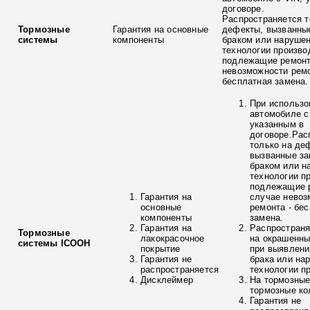
договоре.
Распространяется т
Тормозные
Гарантия на основные
дефекты, вызванны
системы
компоненты
браком или наруше
технологии произво
подлежащие ремонт
невозможности ремо
бесплатная замена.
При использо
автомобиле с
указанным в
договоре.Рас
только на де
вызванные з
браком или н
технологии п
подлежащие р
Гарантия на
случае невоз
основные
ремонта - бе
компоненты
замена.
Гарантия на
Распространя
Тормозные
лакокрасочное
на окрашенны
системы ICOOH
покрытие
при выявлени
Гарантия не
брака или на
распространяется
технологии п
Дисклеймер
На тормозные
тормозные ко
Гарантия не