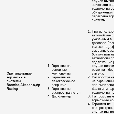
случаи выяв
признаков на
технологии у
обнаружении 
перегрева то
системы.
При использо
автомобиле с
указанным в
договоре.Рас
только на де
вызванные з
браком или н
технологии п
подлежащие р
Гарантия на
случае невоз
основные
ремонта - бе
Оригинальные
компоненты
замена.
тормозные
Гарантия на
Распространя
системы
лакокрасочное
на окрашенны
Brembo,Akebono,Ap
покрытие
при выявлени
Racing
Гарантия не
брака или на
распространяется
технологии п
Дисклеймер
На тормозные
тормозные ко
Гарантия не
распространя
случаи выяв