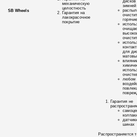
дисков
механическую
зимней
целостность
распыл
SB Wheels
Гарантия на
очисти
лакокрасочное
горячи
покрытие
исполь
очищаю
высоко
очисти
исполь
контак
для ди
матовы
влияни
химиче
исполь
очистк
любом 
воздей
повлек
повреж
Гарантия не
распространя
самоце
колпак
датчик
шинах
Распространяется т