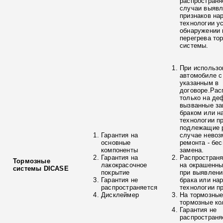
распространя
случаи выяв
признаков на
технологии у
обнаружении 
перегрева то
системы.
При использо
автомобиле с
указанным в
договоре.Рас
только на де
вызванные з
браком или н
технологии п
подлежащие р
Гарантия на
случае невоз
основные
ремонта - бе
компоненты
замена.
Гарантия на
Распространя
Тормозные
лакокрасочное
на окрашенны
системы DICASE
покрытие
при выявлени
Гарантия не
брака или на
распространяется
технологии п
Дисклеймер
На тормозные
тормозные ко
Гарантия не
распространя