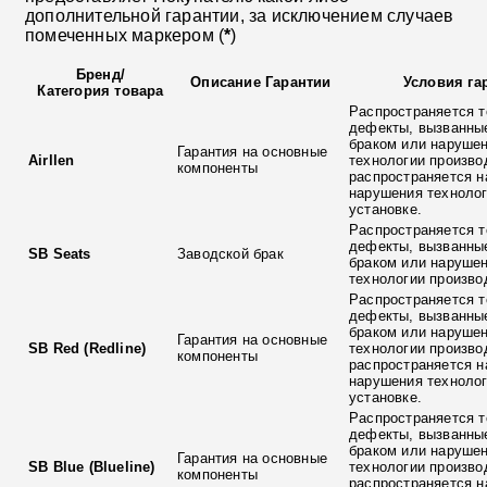
дополнительной гарантии, за исключением случаев
помеченных маркером (
*
)
Бренд
/
Описание Гарантии
Условия га
Категория товара
Распространяется т
дефекты, вызванны
браком или наруше
Гарантия на основные
Airllen
технологии произво
компоненты
распространяется н
нарушения технолог
установке.
Распространяется т
дефекты, вызванны
SB Seats
Заводской брак
браком или наруше
технологии произво
Распространяется т
дефекты, вызванны
браком или наруше
Гарантия на основные
SB Red (Redline)
технологии произво
компоненты
распространяется н
нарушения технолог
установке.
Распространяется т
дефекты, вызванны
браком или наруше
Гарантия на основные
SB Blue (Blueline)
технологии произво
компоненты
распространяется н