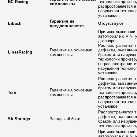
BC Racing
технологии произво
компоненты
распространяется н
нарушения технолог
установке.;
Гарантия не
Eibach
Отсутствуют
предоставляется
При использовании 
автомобиле с VIN, 
договоре.
Распространяется т
Гарантия на основные
дефекты, вызванны
LinesRacing
компоненты
браком или наруше
технологии произво
не распространяетс
нарушения технолог
установке.
Распространяется т
дефекты, вызванны
браком или наруше
Гарантия на основные
Tein
технологии произво
компоненты
распространяется н
нарушения технолог
установке.
Распространяется т
дефекты, вызванны
Sb Springs
Заводской брак
браком или наруше
технологии произво
При использовании 
автомобиле с VIN, 