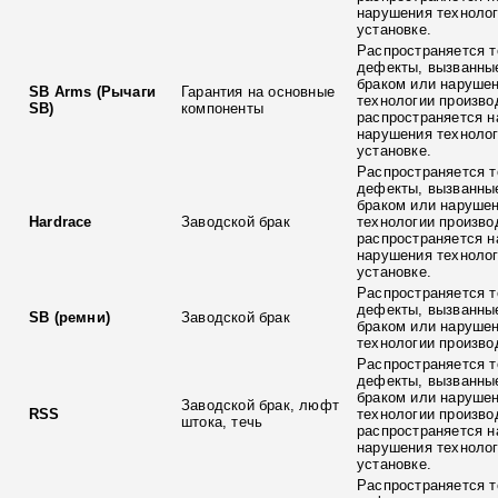
нарушения технолог
установке.
Распространяется т
дефекты, вызванны
браком или наруше
SB Arms (Рычаги
Гарантия на основные
технологии произво
SB)
компоненты
распространяется н
нарушения технолог
установке.
Распространяется т
дефекты, вызванны
браком или наруше
Hardrace
Заводской брак
технологии произво
распространяется н
нарушения технолог
установке.
Распространяется т
дефекты, вызванны
SB (ремни)
Заводской брак
браком или наруше
технологии произво
Распространяется т
дефекты, вызванны
браком или наруше
Заводской брак, люфт
RSS
технологии произво
штока, течь
распространяется н
нарушения технолог
установке.
Распространяется т