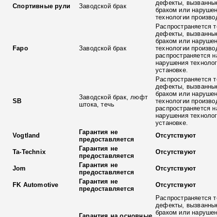
дефекты, вызванны
Спортивные рули
Заводской брак
браком или наруше
технологии произво
Распространяется т
дефекты, вызванны
браком или наруше
Fapo
Заводской брак
технологии произво
распространяется н
нарушения технолог
установке.
Распространяется т
дефекты, вызванны
браком или наруше
Заводской брак, люфт
SB
технологии произво
штока, течь
распространяется н
нарушения технолог
установке.
Гарантия не
Vogtland
Отсутствуют
предоставляется
Гарантия не
Ta-Technix
Отсутствуют
предоставляется
Гарантия не
Jom
Отсутствуют
предоставляется
Гарантия не
FK Automotive
Отсутствуют
предоставляется
Распространяется т
дефекты, вызванны
браком или наруше
Гарантия на основные