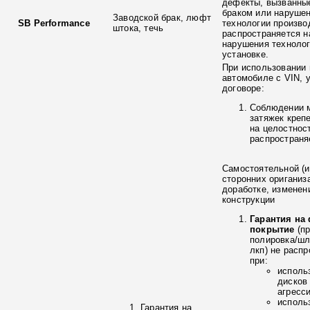
дефекты, вызванны
браком или наруше
Заводской брак, люфт
SB Performance
технологии произво
штока, течь
распространяется н
нарушения технолог
установке.
При использовании 
автомобиле с VIN, 
договоре:
Соблюдении 
затяжек креп
на целостнос
распространя
Самостоятельной (и
сторонних ориганиз
доработке, изменен
конструкции
Гарантия на
покрытие
(п
полировка/ш
лкп) не расп
при:
исполь
дисков
агресс
исполь
Гарантия на