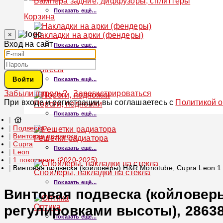
Бампера задние, диффузоры, сплиттеры
Показать ещё...
Корзина
×
Накладки на арки (фендеры)
Вход на сайт
Показать ещё...
Обвесы
Войти
Показать ещё...
Забыли пароль?
Зарегистрироваться
При входе и регистрации вы соглашаетесь с
Политикой 
Пороги, подножки
Показать ещё...
Подвеска
Винтовая подвеска
Решетки радиатора
Cupra
Показать ещё...
Leon
1 поколение (2020-2025)
Винтовая подвеска (койловеры) H&R Monotube, Cupra Leon 1 
Спойлеры, накладки на стекла
Показать ещё...
Винтовая подвеска (койловеры
Оптика
регулировками высоты), 28638
Показать ещё...