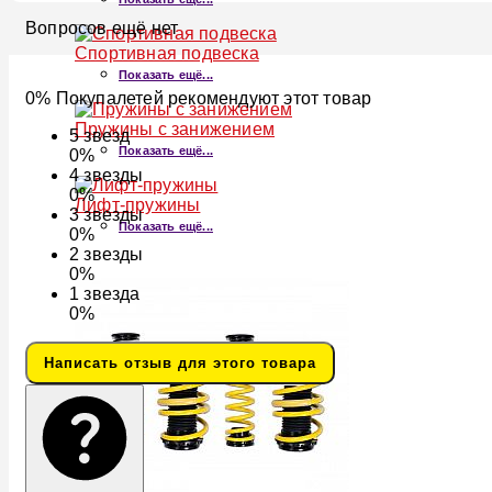
Вопросов ещё нет
Спортивная подвеска
Показать ещё...
0% Покупалетей рекомендуют этот товар
Пружины с занижением
5
звезд
Показать ещё...
0%
4
звезды
0%
Лифт-пружины
3
звезды
Показать ещё...
0%
2
звезды
0%
1
звезда
0%
Написать отзыв для этого товара