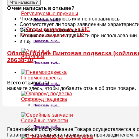
Что написать?
О чем написать в отзыве?
Регулируемые пружины
Что вам понравилось или не понравилось
Показать ещё...
Соответствует ли товар заявленным характерист
Стоит ли товар своих денег
Опоры развальные, на ШС
Возникали ли у вас трудности при использовании
и т.д.
Показать ещё...
Обзоры более Винтовая подвеска (койлове
Аиркапсы
28638-10
Показать ещё...
Пневмоподвеска
Всего отзывов (0)
Показать ещё...
нажмите здесь, чтобы добавить отзыв об этом товаре.
Оффроуд подвеска
Показать ещё...
Серийные запчасти
Показать ещё...
Гарантийное обслуживание Товара осуществляется в со
Гарантия на товар устанавливается производителем, 