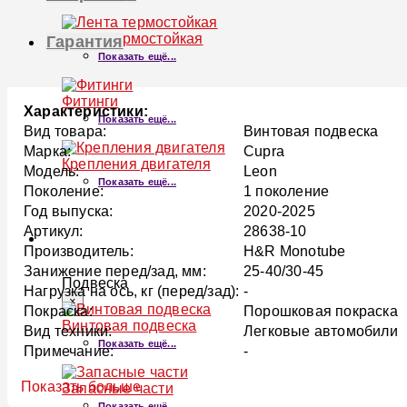
Лента термостойкая
Гарантия
Показать ещё...
Фитинги
Характеристики:
Показать ещё...
Вид товара:
Винтовая подвеска
Марка:
Cupra
Крепления двигателя
Модель:
Leon
Показать ещё...
Поколение:
1 поколение
Год выпуска:
2020-2025
Артикул:
28638-10
ПОДВЕСКА
Производитель:
H&R Monotube
Занижение перед/зад, мм:
25-40/30-45
Подвеска
Нагрузка на ось, кг (перед/зад):
-
×
Покраска:
Порошковая покраска
Винтовая подвеска
Вид техники:
Легковые автомобили
Показать ещё...
Примечание:
-
Показать больше
Запасные части
Показать ещё...