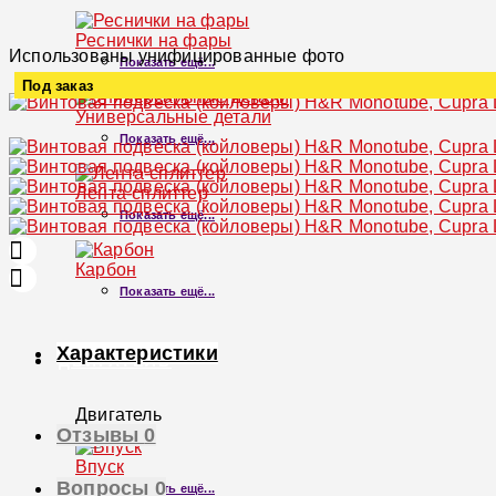
Реснички на фары
Использованы унифицированные фото
Показать ещё...
Под заказ
Универсальные детали
Увеличить
Показать ещё...
Лента-сплиттер
Показать ещё...
Карбон
Показать ещё...
Характеристики
ДВИГАТЕЛЬ
Двигатель
Отзывы
0
×
Впуск
Вопросы
0
Показать ещё...