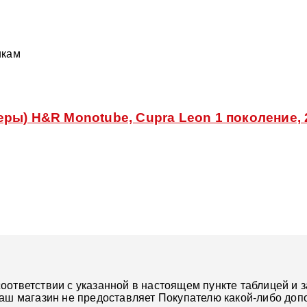
икам
ры) H&R Monotube, Cupra Leon 1 поколение, 
ответствии с указанной в настоящем пункте таблицей и з
наш магазин не предоставляет Покупателю какой-либо доп