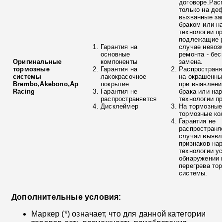
договоре.Рас
только на де
вызванные з
браком или н
технологии п
подлежащие р
Гарантия на
случае невоз
основные
ремонта - бе
Оригинальные
компоненты
замена.
тормозные
Гарантия на
Распространя
системы
лакокрасочное
на окрашенны
Brembo,Akebono,Ap
покрытие
при выявлени
Racing
Гарантия не
брака или на
распространяется
технологии п
Дисклеймер
На тормозные
тормозные ко
Гарантия не
распространя
случаи выяв
признаков на
технологии у
обнаружении 
перегрева то
системы.
Дополнительные условия:
Маркер (*) означает, что для данной категории