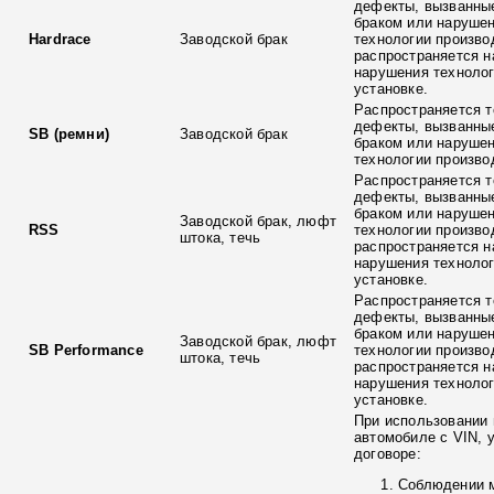
дефекты, вызванны
браком или наруше
Hardrace
Заводской брак
технологии произво
распространяется н
нарушения технолог
установке.
Распространяется т
дефекты, вызванны
SB (ремни)
Заводской брак
браком или наруше
технологии произво
Распространяется т
дефекты, вызванны
браком или наруше
Заводской брак, люфт
RSS
технологии произво
штока, течь
распространяется н
нарушения технолог
установке.
Распространяется т
дефекты, вызванны
браком или наруше
Заводской брак, люфт
SB Performance
технологии произво
штока, течь
распространяется н
нарушения технолог
установке.
При использовании 
автомобиле с VIN, 
договоре:
Соблюдении 