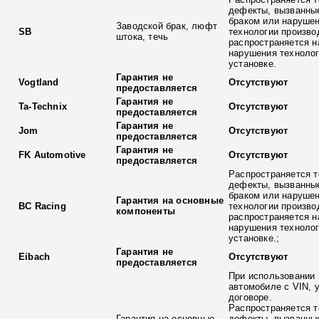
дефекты, вызванны
браком или наруше
Заводской брак, люфт
SB
технологии произво
штока, течь
распространяется н
нарушения технолог
установке.
Гарантия не
Vogtland
Отсутствуют
предоставляется
Гарантия не
Ta-Technix
Отсутствуют
предоставляется
Гарантия не
Jom
Отсутствуют
предоставляется
Гарантия не
FK Automotive
Отсутствуют
предоставляется
Распространяется т
дефекты, вызванны
браком или наруше
Гарантия на основные
BC Racing
технологии произво
компоненты
распространяется н
нарушения технолог
установке.;
Гарантия не
Eibach
Отсутствуют
предоставляется
При использовании 
автомобиле с VIN, 
договоре.
Распространяется т
Гарантия на основные
дефекты, вызванны