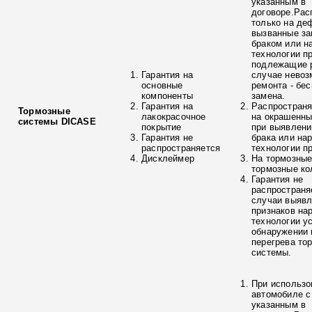
указанным в
договоре.Рас
только на де
вызванные з
браком или н
технологии п
подлежащие р
Гарантия на
случае невоз
основные
ремонта - бе
компоненты
замена.
Гарантия на
Распространя
Тормозные
лакокрасочное
на окрашенны
системы DICASE
покрытие
при выявлени
Гарантия не
брака или на
распространяется
технологии п
Дисклеймер
На тормозные
тормозные ко
Гарантия не
распространя
случаи выяв
признаков на
технологии у
обнаружении 
перегрева то
системы.
При использо
автомобиле с
указанным в