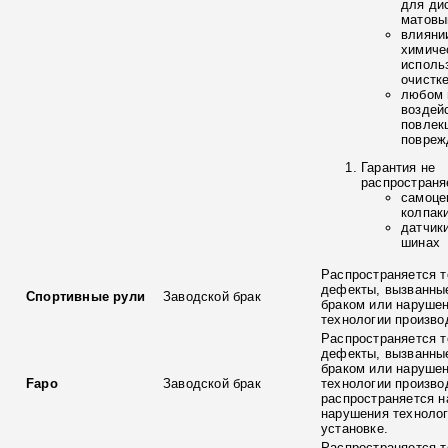
для ди
матовы
влияни
химиче
исполь
очистк
любом 
воздей
повлек
повреж
Гарантия не
распространя
самоце
колпак
датчик
шинах
Распространяется т
дефекты, вызванны
Спортивные рули
Заводской брак
браком или наруше
технологии произво
Распространяется т
дефекты, вызванны
браком или наруше
Fapo
Заводской брак
технологии произво
распространяется н
нарушения технолог
установке.
Распространяется т