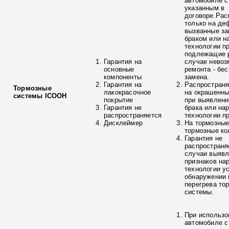
автомобиле с
указанным в
договоре.Рас
только на де
вызванные з
браком или н
технологии п
подлежащие р
Гарантия на
случае невоз
основные
ремонта - бе
компоненты
замена.
Гарантия на
Распространя
Тормозные
лакокрасочное
на окрашенны
системы ICOOH
покрытие
при выявлени
Гарантия не
брака или на
распространяется
технологии п
Дисклеймер
На тормозные
тормозные ко
Гарантия не
распространя
случаи выяв
признаков на
технологии у
обнаружении 
перегрева то
системы.
При использо
автомобиле с