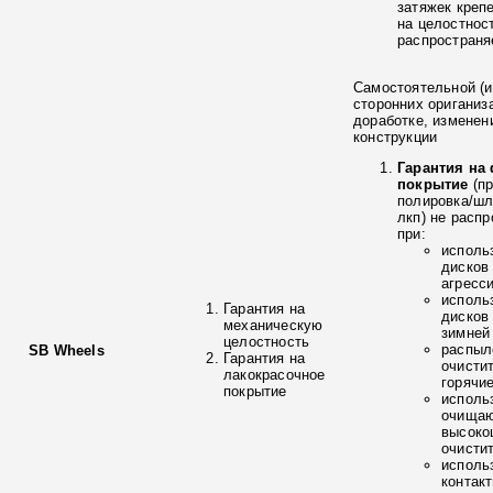
затяжек креп
на целостнос
распространя
Самостоятельной (и
сторонних ориганиз
доработке, изменен
конструкции
Гарантия на
покрытие
(п
полировка/ш
лкп) не расп
при:
исполь
дисков
агресс
исполь
Гарантия на
дисков
механическую
зимней
целостность
распыл
SB Wheels
Гарантия на
очисти
лакокрасочное
горячи
покрытие
исполь
очищаю
высоко
очисти
исполь
контак