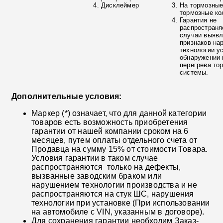
Дисклеймер
На тормозные
тормозные ко
Гарантия не
распространя
случаи выяв
признаков на
технологии у
обнаружении 
перегрева то
системы.
Дополнительные условия:
Маркер (*) означает, что для данной категории
товаров есть возможность приобретения
гарантии от нашей компании сроком на 6
месяцев, путем оплаты отдельного счета от
Продавца на сумму 15% от стоимости Товара.
Условия гарантии в таком случае
распространяются только на дефекты,
вызванные заводским браком или
нарушением технологии производства и не
распространяются на стук ШС, нарушения
технологии при установке (При использовании
на автомобиле с VIN, указанным в договоре).
Для сохранения гарантии необходим Заказ-