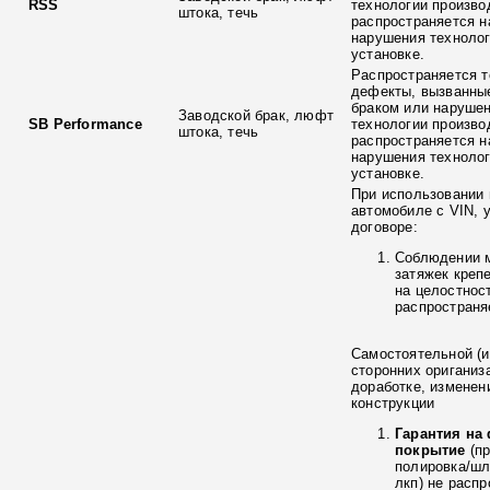
RSS
технологии произво
штока, течь
распространяется н
нарушения технолог
установке.
Распространяется т
дефекты, вызванны
браком или наруше
Заводской брак, люфт
SB Performance
технологии произво
штока, течь
распространяется н
нарушения технолог
установке.
При использовании 
автомобиле с VIN, 
договоре:
Соблюдении 
затяжек креп
на целостнос
распространя
Самостоятельной (и
сторонних ориганиз
доработке, изменен
конструкции
Гарантия на
покрытие
(п
полировка/ш
лкп) не расп