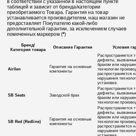
в соответствии с указанной в настоящем пункте
таблицей и зависит от бренда/категории
приобретаемого Товара. Гарантия на товар
устанавливается производителем, наш магазин не
предоставляет Покупателю какой-либо
дополнительной гарантии, за исключением случаев
помеченных маркером (
*
)
Бренд
/
Описание Гарантии
Условия га
Категория товара
Распространяется т
дефекты, вызванны
браком или наруше
Гарантия на основные
Airllen
технологии произво
компоненты
распространяется н
нарушения технолог
установке.
Распространяется т
дефекты, вызванны
SB Seats
Заводской брак
браком или наруше
технологии произво
Распространяется т
дефекты, вызванны
браком или наруше
Гарантия на основные
SB Red (Redline)
технологии произво
компоненты
распространяется н
нарушения технолог
установке.