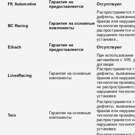
Гарантия не
FK Automotive
Отсутствуют
предоставляется
Распространяется т
дефекты, вызванны
браком или наруше
Гарантия на основные
BC Racing
технологии произво
компоненты
распространяется н
нарушения технолог
установке.;
Гарантия не
Eibach
Отсутствуют
предоставляется
При использовании 
автомобиле с VIN, 
договоре.
Распространяется т
Гарантия на основные
дефекты, вызванны
LinesRacing
компоненты
браком или наруше
технологии произво
не распространяетс
нарушения технолог
установке.
Распространяется т
дефекты, вызванны
браком или наруше
Гарантия на основные
Tein
технологии произво
компоненты
распространяется н
нарушения технолог
установке.
Распространяется т