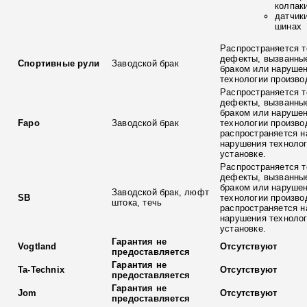
колпак
датчик
шинах
Распространяется т
дефекты, вызванны
Спортивные рули
Заводской брак
браком или наруше
технологии произво
Распространяется т
дефекты, вызванны
браком или наруше
Fapo
Заводской брак
технологии произво
распространяется н
нарушения технолог
установке.
Распространяется т
дефекты, вызванны
браком или наруше
Заводской брак, люфт
SB
технологии произво
штока, течь
распространяется н
нарушения технолог
установке.
Гарантия не
Vogtland
Отсутствуют
предоставляется
Гарантия не
Ta-Technix
Отсутствуют
предоставляется
Гарантия не
Jom
Отсутствуют
предоставляется