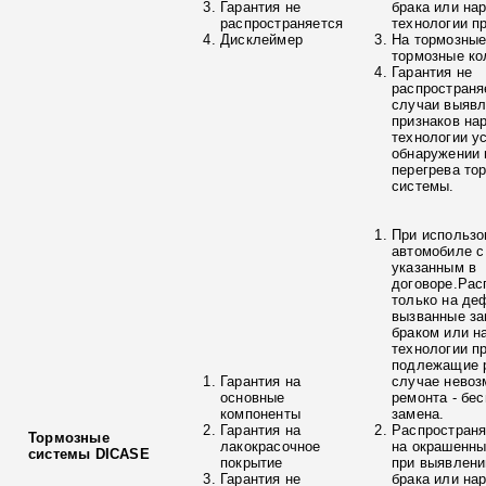
Гарантия не
брака или на
распространяется
технологии п
Дисклеймер
На тормозные
тормозные ко
Гарантия не
распространя
случаи выяв
признаков на
технологии у
обнаружении 
перегрева то
системы.
При использо
автомобиле с
указанным в
договоре.Рас
только на де
вызванные з
браком или н
технологии п
подлежащие р
Гарантия на
случае невоз
основные
ремонта - бе
компоненты
замена.
Гарантия на
Распространя
Тормозные
лакокрасочное
на окрашенны
системы DICASE
покрытие
при выявлени
Гарантия не
брака или на