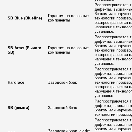
Распространяется т
дефекты, вызванны
браком или наруше
Гарантия на основные
SB Blue (Blueline)
технологии произво
компоненты
распространяется н
нарушения технолог
установке.
Распространяется т
дефекты, вызванны
браком или наруше
SB Arms (Рычаги
Гарантия на основные
технологии произво
SB)
компоненты
распространяется н
нарушения технолог
установке.
Распространяется т
дефекты, вызванны
браком или наруше
Hardrace
Заводской брак
технологии произво
распространяется н
нарушения технолог
установке.
Распространяется т
дефекты, вызванны
SB (ремни)
Заводской брак
браком или наруше
технологии произво
Распространяется т
дефекты, вызванны
браком или наруше
Заводской брак, люфт