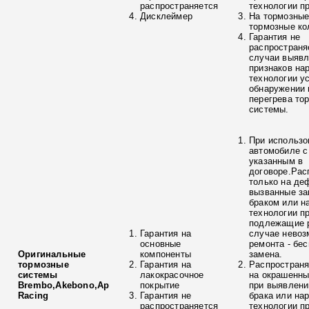
распространяется
технологии п
Дисклеймер
На тормозные
тормозные ко
Гарантия не
распространя
случаи выяв
признаков на
технологии у
обнаружении 
перегрева то
системы.
При использо
автомобиле с
указанным в
договоре.Рас
только на де
вызванные з
браком или н
технологии п
подлежащие р
Гарантия на
случае невоз
основные
ремонта - бе
Оригинальные
компоненты
замена.
тормозные
Гарантия на
Распространя
системы
лакокрасочное
на окрашенны
Brembo,Akebono,Ap
покрытие
при выявлени
Racing
Гарантия не
брака или на
распространяется
технологии п