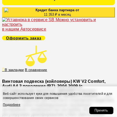
Кредит банка партнера от
11 353 ₽ в месяц
Можно установить и
настроить
в нашем Автосервисе
Оформить заказ
В закладки
В сравнение
Винтовая подвеска (койловеры) KW V2 Comfort,
Audi A4 3 поколение (B7), 2004-2009 (с
регулировками высоты), 18010057
Комплект
Веб-сайт использует куки для повышения удобства посетителей и для
Койловерный комплект KW Variant 2 Comfort
— это
совершенствования своих сервисов
комплект подвески для опытного спортивного водителя,
которому нужно индивидуальное занижение
Подробнее
автомобиля с возможностью настройки. Индивидуально
Принять
регулируемое демпфирование отбоя обеспечивает