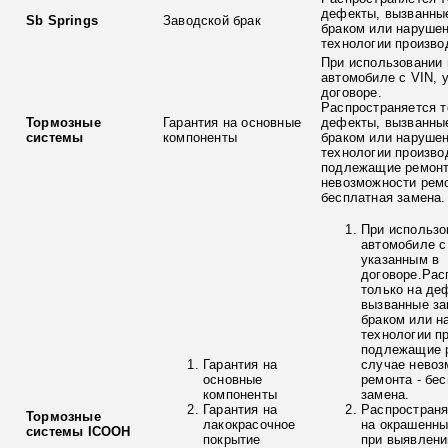
дефекты, вызванны
Sb Springs
Заводской брак
браком или наруше
технологии произво
При использовании 
автомобиле с VIN, 
договоре.
Распространяется т
Тормозные
Гарантия на основные
дефекты, вызванны
системы
компоненты
браком или наруше
технологии произво
подлежащие ремонт
невозможности ремо
бесплатная замена.
При использо
автомобиле с
указанным в
договоре.Рас
только на де
вызванные з
браком или н
технологии п
подлежащие р
Гарантия на
случае невоз
основные
ремонта - бе
компоненты
замена.
Гарантия на
Распространя
Тормозные
лакокрасочное
на окрашенны
системы ICOOH
покрытие
при выявлени