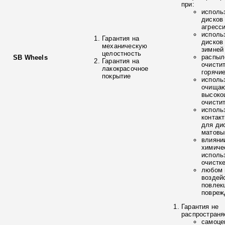
при:
исполь
дисков
агресс
исполь
Гарантия на
дисков
механическую
зимней
целостность
распыл
SB Wheels
Гарантия на
очисти
лакокрасочное
горячи
покрытие
исполь
очищаю
высоко
очисти
исполь
контак
для ди
матовы
влияни
химиче
исполь
очистк
любом 
воздей
повлек
повреж
Гарантия не
распространя
самоце