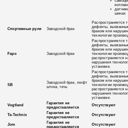
самоце
колпак
датчик
шинах
Распространяется т
дефекты, вызванны
Спортивные рули
Заводской брак
браком или наруше
технологии произво
Распространяется т
дефекты, вызванны
браком или наруше
Fapo
Заводской брак
технологии произво
распространяется н
нарушения технолог
установке.
Распространяется т
дефекты, вызванны
браком или наруше
Заводской брак, люфт
SB
технологии произво
штока, течь
распространяется н
нарушения технолог
установке.
Гарантия не
Vogtland
Отсутствуют
предоставляется
Гарантия не
Ta-Technix
Отсутствуют
предоставляется
Гарантия не
Jom
Отсутствуют
предоставляется