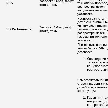
Заводской брак, люфт
RSS
технологии произво
штока, течь
распространяется н
нарушения технолог
установке.
Распространяется т
дефекты, вызванны
браком или наруше
Заводской брак, люфт
SB Performance
технологии произво
штока, течь
распространяется н
нарушения технолог
установке.
При использовании 
автомобиле с VIN, 
договоре:
Соблюдении 
затяжек креп
на целостнос
распространя
Самостоятельной (и
сторонних ориганиз
доработке, изменен
конструкции
Гарантия на
покрытие
(п
полировка/ш