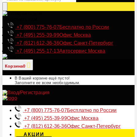
Позвонить нам
+7 (800) 775-76-07
Бесплатно по России
+7 (495) 255-39-99
Офис Москва
+7 (812) 612-36-36
Офис Санкт-Петербург
+7 (495) 255-17-13
Автосервис Москва
Корзина
0
В Вашей корзине ещё пусто!
Заполните ее всем необходимым.
+7 (800) 775-76-07
Бесплатно по России
+7 (495) 255-39-99
Офис Москва
+7 (812) 612-36-36
Офис Санкт-Петербург
АКЦИИ