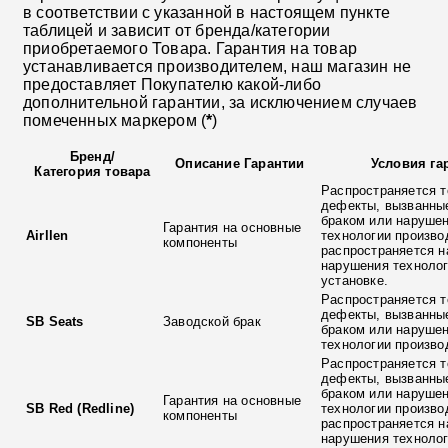
в соответствии с указанной в настоящем пункте
таблицей и зависит от бренда/категории
приобретаемого Товара. Гарантия на товар
устанавливается производителем, наш магазин не
предоставляет Покупателю какой-либо
дополнительной гарантии, за исключением случаев
помеченных маркером (
*
)
Бренд
/
Описание Гарантии
Условия га
Категория товара
Распространяется т
дефекты, вызванны
браком или наруше
Гарантия на основные
Airllen
технологии произво
компоненты
распространяется н
нарушения технолог
установке.
Распространяется т
дефекты, вызванны
SB Seats
Заводской брак
браком или наруше
технологии произво
Распространяется т
дефекты, вызванны
браком или наруше
Гарантия на основные
SB Red (Redline)
технологии произво
компоненты
распространяется н
нарушения технолог