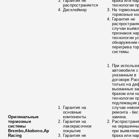
Гарантия не
брака или на
распространяется
технологии п
Дисклеймер
На тормозные
тормозные ко
Гарантия не
распространя
случаи выяв
признаков на
технологии у
обнаружении 
перегрева то
системы.
При использо
автомобиле с
указанным в
договоре.Рас
только на де
вызванные з
браком или н
технологии п
подлежащие р
Гарантия на
случае невоз
основные
ремонта - бе
Оригинальные
компоненты
замена.
тормозные
Гарантия на
Распространя
системы
лакокрасочное
на окрашенны
Brembo,Akebono,Ap
покрытие
при выявлени
Racing
Гарантия не
брака или на