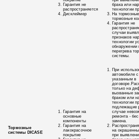
Гарантия не
брака или на
распространяется
технологии п
Дисклеймер
На тормозные
тормозные ко
Гарантия не
распространя
случаи выяв
признаков на
технологии у
обнаружении 
перегрева то
системы.
При использо
автомобиле с
указанным в
договоре.Рас
только на де
вызванные з
браком или н
технологии п
подлежащие р
Гарантия на
случае невоз
основные
ремонта - бе
компоненты
замена.
Гарантия на
Распространя
Тормозные
лакокрасочное
на окрашенны
системы DICASE
покрытие
при выявлени