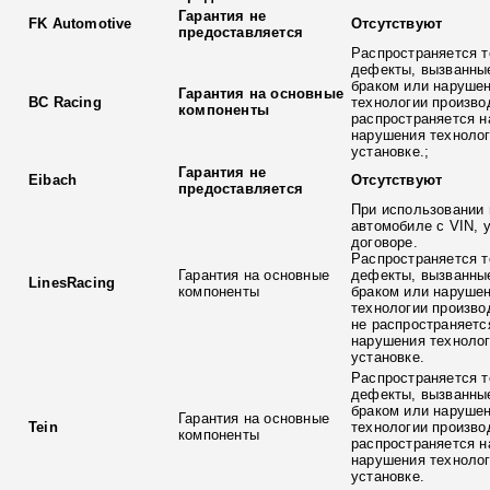
Гарантия не
FK Automotive
Отсутствуют
предоставляется
Распространяется т
дефекты, вызванны
браком или наруше
Гарантия на основные
BC Racing
технологии произво
компоненты
распространяется н
нарушения технолог
установке.;
Гарантия не
Eibach
Отсутствуют
предоставляется
При использовании 
автомобиле с VIN, 
договоре.
Распространяется т
Гарантия на основные
дефекты, вызванны
LinesRacing
компоненты
браком или наруше
технологии произво
не распространяетс
нарушения технолог
установке.
Распространяется т
дефекты, вызванны
браком или наруше
Гарантия на основные
Tein
технологии произво
компоненты
распространяется н
нарушения технолог
установке.