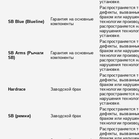
установке.
Распространяется т
дефекты, вызванны
браком или наруше
Гарантия на основные
SB Blue (Blueline)
технологии произво
компоненты
распространяется н
нарушения технолог
установке.
Распространяется т
дефекты, вызванны
браком или наруше
SB Arms (Рычаги
Гарантия на основные
технологии произво
SB)
компоненты
распространяется н
нарушения технолог
установке.
Распространяется т
дефекты, вызванны
браком или наруше
Hardrace
Заводской брак
технологии произво
распространяется н
нарушения технолог
установке.
Распространяется т
дефекты, вызванны
SB (ремни)
Заводской брак
браком или наруше
технологии произво
Распространяется т
дефекты, вызванны
браком или наруше