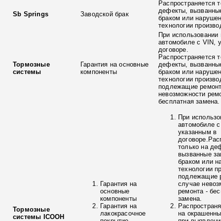
Распространяется т
дефекты, вызванны
Sb Springs
Заводской брак
браком или наруше
технологии произво
При использовании 
автомобиле с VIN, 
договоре.
Распространяется т
Тормозные
Гарантия на основные
дефекты, вызванны
системы
компоненты
браком или наруше
технологии произво
подлежащие ремонт
невозможности ремо
бесплатная замена.
При использо
автомобиле с
указанным в
договоре.Рас
только на де
вызванные з
браком или н
технологии п
подлежащие р
Гарантия на
случае невоз
основные
ремонта - бе
компоненты
замена.
Гарантия на
Распространя
Тормозные
лакокрасочное
на окрашенны
системы ICOOH
покрытие
при выявлени