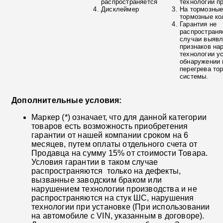
распространяется
технологии п
Дисклеймер
На тормозные
тормозные ко
Гарантия не
распространя
случаи выяв
признаков на
технологии у
обнаружении 
перегрева то
системы.
Дополнительные условия:
Маркер (*) означает, что для данной категории
товаров есть возможность приобретения
гарантии от нашей компании сроком на 6
месяцев, путем оплаты отдельного счета от
Продавца на сумму 15% от стоимости Товара.
Условия гарантии в таком случае
распространяются только на дефекты,
вызванные заводским браком или
нарушением технологии производства и не
распространяются на стук ШС, нарушения
технологии при установке (При использовании
на автомобиле с VIN, указанным в договоре).