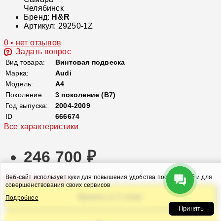
Челябинск
Бренд:
H&R
Артикул:
29250-1Z
0 • нет отзывов
Задать вопрос
Вид товара:
Винтовая подвеска
Марка:
Audi
Модель:
A4
Поколение:
3 поколение (B7)
Год выпуска:
2004-2009
ID
666674
Все характеристики
246 700 ₽
Веб-сайт использует куки для повышения удобства посетителей и для
Нашли дешевле?
совершенствования своих сервисов
Купить в 1 клик
Подробнее
Принять