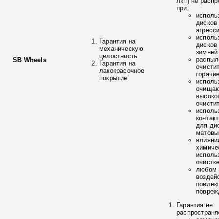
лкп) не расп
при:
исполь
дисков
агресс
исполь
Гарантия на
дисков
механическую
зимней
целостность
распыл
SB Wheels
Гарантия на
очисти
лакокрасочное
горячи
покрытие
исполь
очищаю
высоко
очисти
исполь
контак
для ди
матовы
влияни
химиче
исполь
очистк
любом 
воздей
повлек
повреж
Гарантия не
распространя