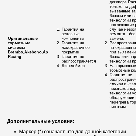
договоре.Рас
только на де
вызванные з
браком или н
технологии п
подлежащие р
Гарантия на
случае невоз
основные
ремонта - бе
Оригинальные
компоненты
замена.
тормозные
Гарантия на
Распространя
системы
лакокрасочное
на окрашенны
Brembo,Akebono,Ap
покрытие
при выявлени
Racing
Гарантия не
брака или на
распространяется
технологии п
Дисклеймер
На тормозные
тормозные ко
Гарантия не
распространя
случаи выяв
признаков на
технологии у
обнаружении 
перегрева то
системы.
Дополнительные условия:
Маркер (*) означает, что для данной категории