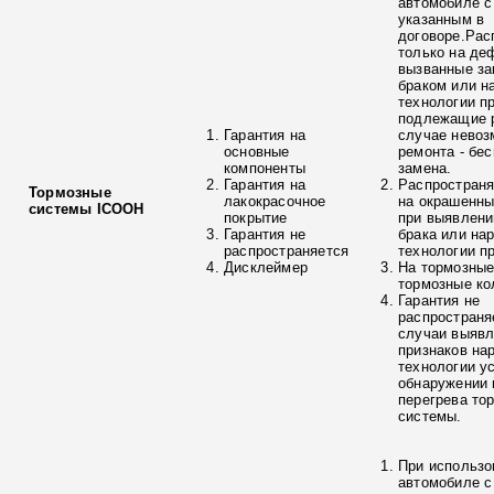
автомобиле с
указанным в
договоре.Рас
только на де
вызванные з
браком или н
технологии п
подлежащие р
Гарантия на
случае невоз
основные
ремонта - бе
компоненты
замена.
Гарантия на
Распространя
Тормозные
лакокрасочное
на окрашенны
системы ICOOH
покрытие
при выявлени
Гарантия не
брака или на
распространяется
технологии п
Дисклеймер
На тормозные
тормозные ко
Гарантия не
распространя
случаи выяв
признаков на
технологии у
обнаружении 
перегрева то
системы.
При использо
автомобиле с