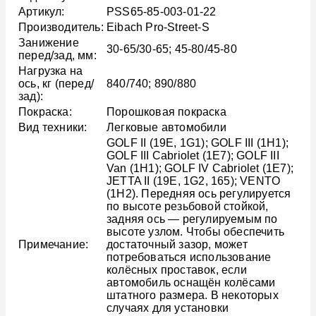
Артикул:
PSS65-85-003-01-22
Производитель:
Eibach Pro-Street-S
Занижение
30-65/30-65; 45-80/45-80
перед/зад, мм:
Нагрузка на
ось, кг (перед/
840/740; 890/880
зад):
Покраска:
Порошковая покраска
Вид техники:
Легковые автомобили
GOLF II (19E, 1G1); GOLF III (1H1);
GOLF III Cabriolet (1E7); GOLF III
Van (1H1); GOLF IV Cabriolet (1E7);
JETTA II (19E, 1G2, 165); VENTO
(1H2). Передняя ось регулируется
по высоте резьбовой стойкой,
задняя ось — регулируемым по
высоте узлом. Чтобы обеспечить
Примечание:
достаточный зазор, может
потребоваться использование
колёсных проставок, если
автомобиль оснащён колёсами
штатного размера. В некоторых
случаях для установки