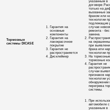
указанным в
договоре.Рас
только на де
вызванные з
браком или н
технологии п
подлежащие р
Гарантия на
случае невоз
основные
ремонта - бе
компоненты
замена.
Гарантия на
Распространя
Тормозные
лакокрасочное
на окрашенны
системы DICASE
покрытие
при выявлени
Гарантия не
брака или на
распространяется
технологии п
Дисклеймер
На тормозные
тормозные ко
Гарантия не
распространя
случаи выяв
признаков на
технологии у
обнаружении 
перегрева то
системы.
При использо
автомобиле с
указанным в