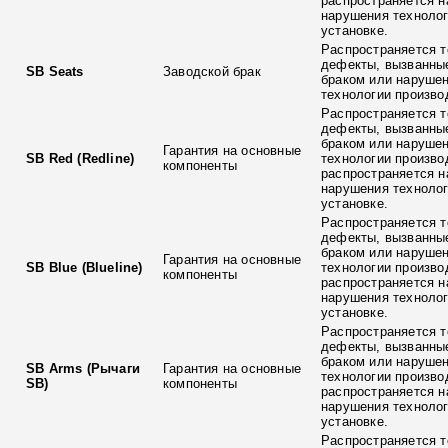
распространяется н
нарушения технолог
установке.
Распространяется т
дефекты, вызванны
SB Seats
Заводской брак
браком или наруше
технологии произво
Распространяется т
дефекты, вызванны
браком или наруше
Гарантия на основные
SB Red (Redline)
технологии произво
компоненты
распространяется н
нарушения технолог
установке.
Распространяется т
дефекты, вызванны
браком или наруше
Гарантия на основные
SB Blue (Blueline)
технологии произво
компоненты
распространяется н
нарушения технолог
установке.
Распространяется т
дефекты, вызванны
браком или наруше
SB Arms (Рычаги
Гарантия на основные
технологии произво
SB)
компоненты
распространяется н
нарушения технолог
установке.
Распространяется т