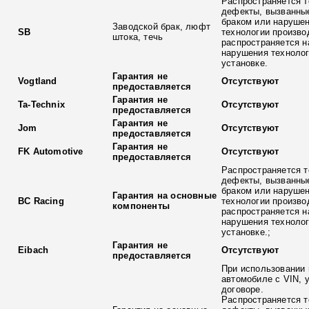
Распространяется т
дефекты, вызванны
браком или наруше
Заводской брак, люфт
SB
технологии произво
штока, течь
распространяется н
нарушения технолог
установке.
Гарантия не
Vogtland
Отсутствуют
предоставляется
Гарантия не
Ta-Technix
Отсутствуют
предоставляется
Гарантия не
Jom
Отсутствуют
предоставляется
Гарантия не
FK Automotive
Отсутствуют
предоставляется
Распространяется т
дефекты, вызванны
браком или наруше
Гарантия на основные
BC Racing
технологии произво
компоненты
распространяется н
нарушения технолог
установке.;
Гарантия не
Eibach
Отсутствуют
предоставляется
При использовании 
автомобиле с VIN, 
договоре.
Распространяется т