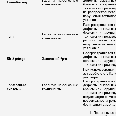
Гарантия на основные
дефекты, вызванны
LinesRacing
компоненты
браком или наруше
технологии произво
не распространяетс
нарушения технолог
установке.
Распространяется т
дефекты, вызванны
браком или наруше
Гарантия на основные
Tein
технологии произво
компоненты
распространяется н
нарушения технолог
установке.
Распространяется т
дефекты, вызванны
Sb Springs
Заводской брак
браком или наруше
технологии произво
При использовании 
автомобиле с VIN, 
договоре.
Распространяется т
Тормозные
Гарантия на основные
дефекты, вызванны
системы
компоненты
браком или наруше
технологии произво
подлежащие ремонт
невозможности ремо
бесплатная замена.
При использо