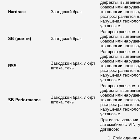
дефекты, вызванны
браком или наруше
Hardrace
Заводской брак
технологии произво
распространяется н
нарушения технолог
установке.
Распространяется т
дефекты, вызванны
SB (ремни)
Заводской брак
браком или наруше
технологии произво
Распространяется т
дефекты, вызванны
браком или наруше
Заводской брак, люфт
RSS
технологии произво
штока, течь
распространяется н
нарушения технолог
установке.
Распространяется т
дефекты, вызванны
браком или наруше
Заводской брак, люфт
SB Performance
технологии произво
штока, течь
распространяется н
нарушения технолог
установке.
При использовании 
автомобиле с VIN, 
договоре:
Соблюдении 