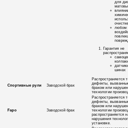
для ди
матовы
влияни
химиче
исполь
очистк
любом 
воздей
повлек
повреж
Гарантия не
распространя
самоце
колпак
датчик
шинах
Распространяется т
дефекты, вызванны
Спортивные рули
Заводской брак
браком или наруше
технологии произво
Распространяется т
дефекты, вызванны
браком или наруше
Fapo
Заводской брак
технологии произво
распространяется н
нарушения технолог
установке.