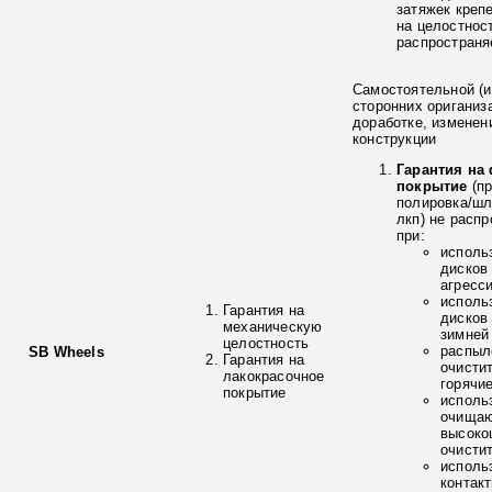
затяжек креп
на целостнос
распространя
Самостоятельной (и
сторонних ориганиз
доработке, изменен
конструкции
Гарантия на
покрытие
(п
полировка/ш
лкп) не расп
при:
исполь
дисков
агресс
исполь
Гарантия на
дисков
механическую
зимней
целостность
распыл
SB Wheels
Гарантия на
очисти
лакокрасочное
горячи
покрытие
исполь
очищаю
высоко
очисти
исполь
контак