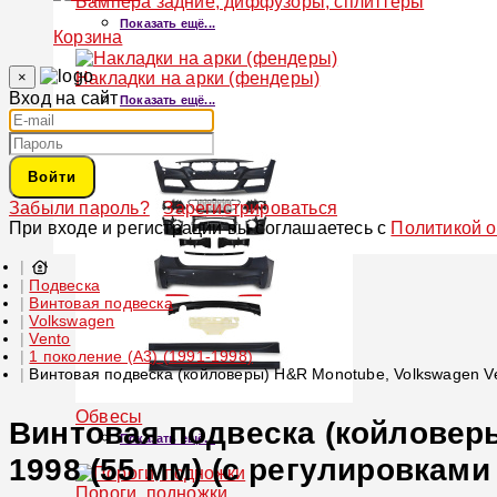
Бампера задние, диффузоры, сплиттеры
Показать ещё...
Корзина
×
Накладки на арки (фендеры)
Вход на сайт
Показать ещё...
Войти
Забыли пароль?
Зарегистрироваться
При входе и регистрации вы соглашаетесь с
Политикой 
Подвеска
Винтовая подвеска
Volkswagen
Vento
1 поколение (A3) (1991-1998)
Винтовая подвеска (койловеры) H&R Monotube, Volkswagen Ve
Обвесы
Винтовая подвеска (койловеры
Показать ещё...
1998 (55 мм) (с регулировками
Пороги, подножки