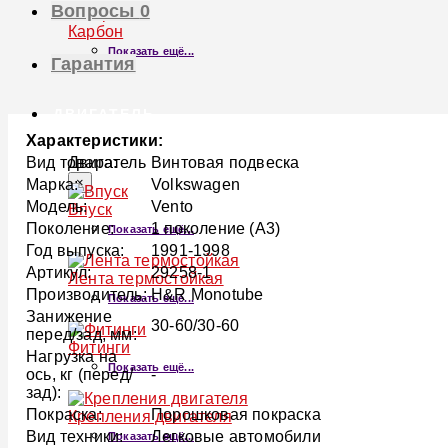
Вопросы
0
Карбон
Показать ещё...
Гарантия
ДВИГАТЕЛЬ
Характеристики:
Двигатель
Вид товара:
Винтовая подвеска
×
Марка:
Volkswagen
Модель:
Vento
Впуск
Поколение:
1 поколение (A3)
Показать ещё...
Год выпуска:
1991-1998
Артикул:
29258-1
Лента термостойкая
Производитель:
H&R Monotube
Показать ещё...
Занижение
30-60/30-60
перед/зад, мм:
Фитинги
Нагрузка на
Показать ещё...
ось, кг (перед/
-
зад):
Покраска:
Порошковая покраска
Крепления двигателя
Вид техники:
Легковые автомобили
Показать ещё...