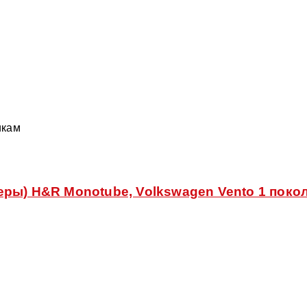
икам
ы) H&R Monotube, Volkswagen Vento 1 поколен