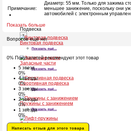
Диаметр: 55 мм. Только для зажима сто
Примечание:
меньшее занижение, поскольку они уж
автомобилей с электронным управлен
ПОДВЕСКА
Показать больше
Подвеска
×
Вопросов ещё нет
Винтовая подвеска
Показать ещё...
0% Покупалетей рекомендуют этот товар
Запасные части
5
звезд
Показать ещё...
0%
4
звезды
Спортивная подвеска
0%
3
звезды
Показать ещё...
0%
2
звезды
Пружины с занижением
0%
Показать ещё...
1
звезда
0%
Лифт-пружины
Написать отзыв для этого товара
Показать ещё...