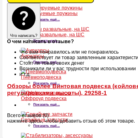
Регулируемые пружины
Показать ещё...
Опоры развальные, на ШС
Что написать?
Показать ещё...
О чем написать в отзыве?
Что вам понравилось или не понравилось
Аиркапсы
Соответствует ли товар заявленным характерист
Показать ещё...
Стоит ли товар своих денег
Возникали ли у вас трудности при использовании
и т.д.
Пневмоподвеска
Показать ещё...
Обзоры более Винтовая подвеска (койловер
регулировками высоты), 29258-1
Оффроуд подвеска
Показать ещё...
Всего отзывов (0)
Серийные запчасти
нажмите здесь, чтобы добавить отзыв об этом товаре.
Показать ещё...