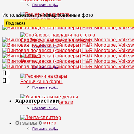
Показать ещё...
Использованы унифицированные фото
Решетки радиатора
Под заказ
Показать ещё...
Увеличить
Спойлеры, накладки на стекла
Показать ещё...
Оптика
Показать ещё...
Реснички на фары
Показать ещё...
Характеристики
Универсальные детали
Показать ещё...
Отзывы
0
Лента-сплиттер
Показать ещё...