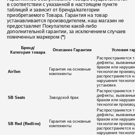
в соответствии с указанной в настоящем пункте
таблицей и зависит от бренда/категории
приобретаемого Товара. Гарантия на товар
устанавливается производителем, наш магазин не
предоставляет Покупателю какой-либо
дополнительной гарантии, за исключением случаев
помеченных маркером (
*
)
Бренд
/
Описание Гарантии
Условия га
Категория товара
Распространяется т
дефекты, вызванны
браком или наруше
Гарантия на основные
Airllen
технологии произво
компоненты
распространяется н
нарушения технолог
установке.
Распространяется т
дефекты, вызванны
SB Seats
Заводской брак
браком или наруше
технологии произво
Распространяется т
дефекты, вызванны
браком или наруше
Гарантия на основные
SB Red (Redline)
технологии произво
компоненты
распространяется н
нарушения технолог