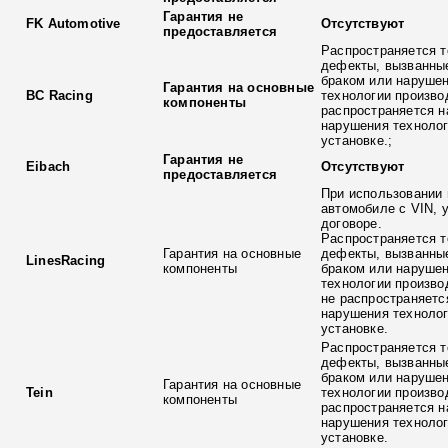
Гарантия не
FK Automotive
Отсутствуют
предоставляется
Распространяется т
дефекты, вызванны
браком или наруше
Гарантия на основные
BC Racing
технологии произво
компоненты
распространяется н
нарушения технолог
установке.;
Гарантия не
Eibach
Отсутствуют
предоставляется
При использовании 
автомобиле с VIN, 
договоре.
Распространяется т
Гарантия на основные
дефекты, вызванны
LinesRacing
компоненты
браком или наруше
технологии произво
не распространяетс
нарушения технолог
установке.
Распространяется т
дефекты, вызванны
браком или наруше
Гарантия на основные
Tein
технологии произво
компоненты
распространяется н
нарушения технолог
установке.