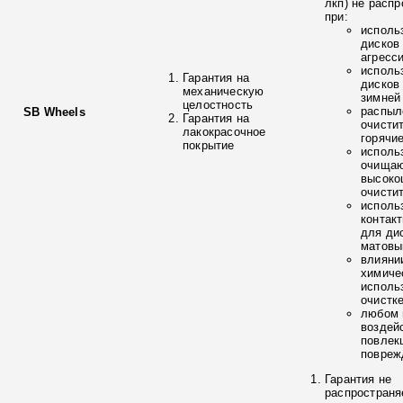
лкп) не расп
при:
исполь
дисков
агресс
исполь
Гарантия на
дисков
механическую
зимней
целостность
распыл
SB Wheels
Гарантия на
очисти
лакокрасочное
горячи
покрытие
исполь
очищаю
высоко
очисти
исполь
контак
для ди
матовы
влияни
химиче
исполь
очистк
любом 
воздей
повлек
повреж
Гарантия не
распространя