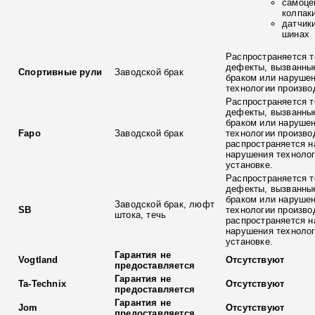
самоце
колпак
датчик
шинах
Распространяется т
дефекты, вызванны
Спортивные рули
Заводской брак
браком или наруше
технологии произво
Распространяется т
дефекты, вызванны
браком или наруше
Fapo
Заводской брак
технологии произво
распространяется н
нарушения технолог
установке.
Распространяется т
дефекты, вызванны
браком или наруше
Заводской брак, люфт
SB
технологии произво
штока, течь
распространяется н
нарушения технолог
установке.
Гарантия не
Vogtland
Отсутствуют
предоставляется
Гарантия не
Ta-Technix
Отсутствуют
предоставляется
Гарантия не
Jom
Отсутствуют
предоставляется