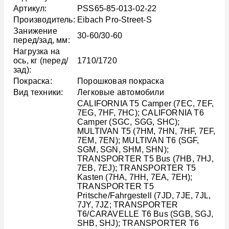
Артикул:
PSS65-85-013-02-22
Производитель:
Eibach Pro-Street-S
Занижение
30-60/30-60
перед/зад, мм:
Нагрузка на
ось, кг (перед/
1710/1720
зад):
Покраска:
Порошковая покраска
Вид техники:
Легковые автомобили
CALIFORNIA T5 Camper (7EC, 7EF,
7EG, 7HF, 7HC); CALIFORNIA T6
Camper (SGC, SGG, SHC);
MULTIVAN T5 (7HM, 7HN, 7HF, 7EF,
7EM, 7EN); MULTIVAN T6 (SGF,
SGM, SGN, SHM, SHN);
TRANSPORTER T5 Bus (7HB, 7HJ,
7EB, 7EJ); TRANSPORTER T5
Kasten (7HA, 7HH, 7EA, 7EH);
TRANSPORTER T5
Pritsche/Fahrgestell (7JD, 7JE, 7JL,
7JY, 7JZ; TRANSPORTER
T6/CARAVELLE T6 Bus (SGB, SGJ,
SHB, SHJ); TRANSPORTER T6