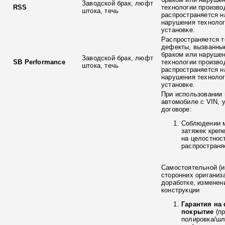
Заводской брак, люфт
RSS
технологии произво
штока, течь
распространяется н
нарушения технолог
установке.
Распространяется т
дефекты, вызванны
браком или наруше
Заводской брак, люфт
SB Performance
технологии произво
штока, течь
распространяется н
нарушения технолог
установке.
При использовании 
автомобиле с VIN, 
договоре:
Соблюдении 
затяжек креп
на целостнос
распространя
Самостоятельной (и
сторонних ориганиз
доработке, изменен
конструкции
Гарантия на
покрытие
(п
полировка/ш