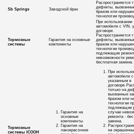
Распространяется т
дефекты, вызванны
Sb Springs
Заводской брак
браком или наруше
технологии произво
При использовании 
автомобиле с VIN, 
договоре.
Распространяется т
Тормозные
Гарантия на основные
дефекты, вызванны
системы
компоненты
браком или наруше
технологии произво
подлежащие ремонт
невозможности ремо
бесплатная замена.
При использо
автомобиле с
указанным в
договоре.Рас
только на де
вызванные з
браком или н
технологии п
подлежащие р
Гарантия на
случае невоз
основные
ремонта - бе
компоненты
замена.
Гарантия на
Распространя
Тормозные
лакокрасочное
на окрашенны
системы ICOOH