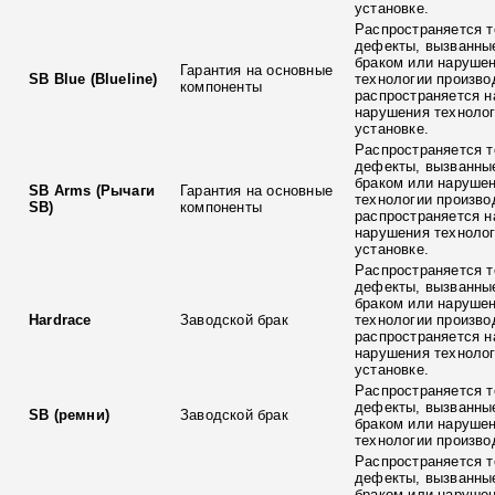
установке.
Распространяется т
дефекты, вызванны
браком или наруше
Гарантия на основные
SB Blue (Blueline)
технологии произво
компоненты
распространяется н
нарушения технолог
установке.
Распространяется т
дефекты, вызванны
браком или наруше
SB Arms (Рычаги
Гарантия на основные
технологии произво
SB)
компоненты
распространяется н
нарушения технолог
установке.
Распространяется т
дефекты, вызванны
браком или наруше
Hardrace
Заводской брак
технологии произво
распространяется н
нарушения технолог
установке.
Распространяется т
дефекты, вызванны
SB (ремни)
Заводской брак
браком или наруше
технологии произво
Распространяется т
дефекты, вызванны
браком или наруше