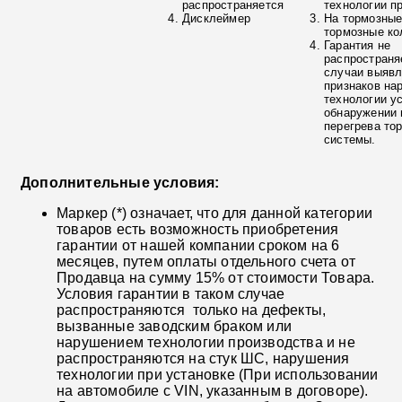
распространяется
технологии п
Дисклеймер
На тормозные
тормозные ко
Гарантия не
распространя
случаи выяв
признаков на
технологии у
обнаружении 
перегрева то
системы.
Дополнительные условия:
Маркер (*) означает, что для данной категории
товаров есть возможность приобретения
гарантии от нашей компании сроком на 6
месяцев, путем оплаты отдельного счета от
Продавца на сумму 15% от стоимости Товара.
Условия гарантии в таком случае
распространяются только на дефекты,
вызванные заводским браком или
нарушением технологии производства и не
распространяются на стук ШС, нарушения
технологии при установке (При использовании
на автомобиле с VIN, указанным в договоре).