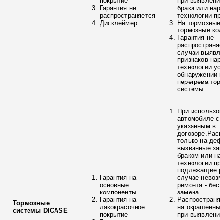
покрытие
при выявлени
Гарантия не
брака или на
распространяется
технологии п
Дисклеймер
На тормозные
тормозные ко
Гарантия не
распространя
случаи выяв
признаков на
технологии у
обнаружении 
перегрева то
системы.
При использо
автомобиле с
указанным в
договоре.Рас
только на де
вызванные з
браком или н
технологии п
подлежащие р
Гарантия на
случае невоз
основные
ремонта - бе
компоненты
замена.
Гарантия на
Распространя
Тормозные
лакокрасочное
на окрашенны
системы DICASE
покрытие
при выявлени