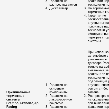
Гарантия не
брака или на
распространяется
технологии п
Дисклеймер
На тормозные
тормозные ко
Гарантия не
распространя
случаи выяв
признаков на
технологии у
обнаружении 
перегрева то
системы.
При использо
автомобиле с
указанным в
договоре.Рас
только на де
вызванные з
браком или н
технологии п
подлежащие р
Гарантия на
случае невоз
основные
ремонта - бе
Оригинальные
компоненты
замена.
тормозные
Гарантия на
Распространя
системы
лакокрасочное
на окрашенны
Brembo,Akebono,Ap
покрытие
при выявлени
Racing
Гарантия не
брака или на