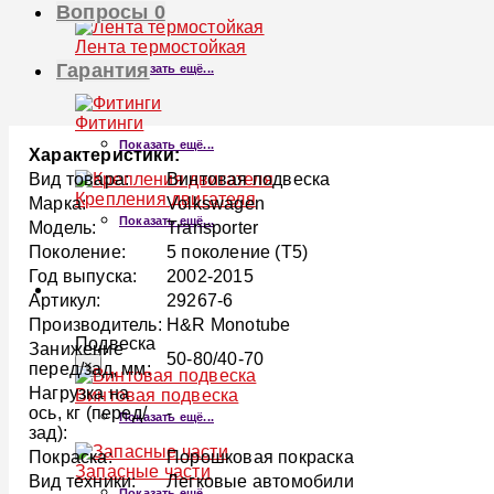
Вопросы
0
Лента термостойкая
Гарантия
Показать ещё...
Фитинги
Показать ещё...
Характеристики:
Вид товара:
Винтовая подвеска
Крепления двигателя
Марка:
Volkswagen
Показать ещё...
Модель:
Transporter
Поколение:
5 поколение (T5)
Год выпуска:
2002-2015
ПОДВЕСКА
Артикул:
29267-6
Производитель:
H&R Monotube
Подвеска
Занижение
50-80/40-70
×
перед/зад, мм:
Нагрузка на
Винтовая подвеска
ось, кг (перед/
-
Показать ещё...
зад):
Покраска:
Порошковая покраска
Запасные части
Вид техники:
Легковые автомобили
Показать ещё...