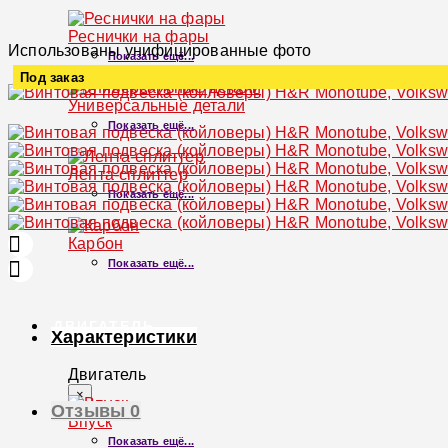
Реснички на фары
Использованы унифицированные фото
Показать ещё...
Под заказ
Универсальные детали
Увеличить
Показать ещё...
Лента-сплиттер
Показать ещё...
Карбон
Показать ещё...
ДВИГАТЕЛЬ
Характеристики
Двигатель
×
Отзывы
0
Впуск
Показать ещё...