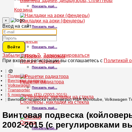
Бампера задние, диффузоры, сплиттеры
Показать ещё...
Корзина
×
Накладки на арки (фендеры)
Вход на сайт
Показать ещё...
Обвесы
Войти
Показать ещё...
Забыли пароль?
Зарегистрироваться
При входе и регистрации вы соглашаетесь с
Политикой 
Пороги, подножки
Показать ещё...
Подвеска
Винтовая подвеска
Решетки радиатора
Volkswagen
Показать ещё...
Transporter
5 поколение (T5) (2002-2015)
Винтовая подвеска (койловеры) H&R Monotube, Volkswagen Tra
Спойлеры, накладки на стекла
Показать ещё...
Винтовая подвеска (койловеры)
Оптика
2002-2015 (с регулировками вы
Показать ещё...