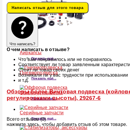
Написать отзыв для этого товара
Что написать?
О чем написать в отзыве?
Аиркапсы
Показать ещё...
Что вам понравилось или не понравилось
Соответствует ли товар заявленным характерист
Стоит ли товар своих денег
Пневмоподвеска
Возникали ли у вас трудности при использовании
Показать ещё...
и т.д.
Обзоры более Винтовая подвеска (койловер
Оффроуд подвеска
регулировками высоты), 29267-6
Показать ещё...
Серийные запчасти
Всего отзывов (0)
Показать ещё...
нажмите здесь, чтобы добавить отзыв об этом товаре.