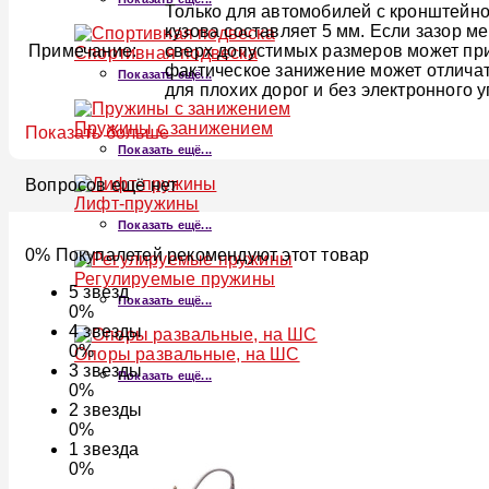
Только для автомобилей с кронштейно
кузова составляет 5 мм. Если зазор 
Примечание:
сверх допустимых размеров может при
Спортивная подвеска
фактическое занижение может отличат
Показать ещё...
для плохих дорог и без электронного 
Пружины с занижением
Показать больше
Показать ещё...
Вопросов ещё нет
Лифт-пружины
Показать ещё...
0% Покупалетей рекомендуют этот товар
Регулируемые пружины
5
звезд
Показать ещё...
0%
4
звезды
0%
Опоры развальные, на ШС
3
звезды
Показать ещё...
0%
2
звезды
0%
1
звезда
0%