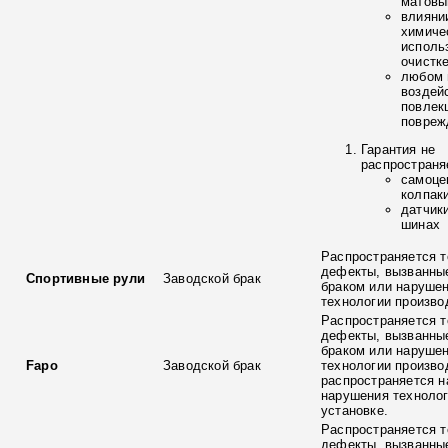
матовы
влияни
химиче
исполь
очистк
любом 
воздей
повлек
повреж
Гарантия не
распространя
самоце
колпак
датчик
шинах
Распространяется т
дефекты, вызванны
Спортивные рули
Заводской брак
браком или наруше
технологии произво
Распространяется т
дефекты, вызванны
браком или наруше
Fapo
Заводской брак
технологии произво
распространяется н
нарушения технолог
установке.
Распространяется т
дефекты, вызванны