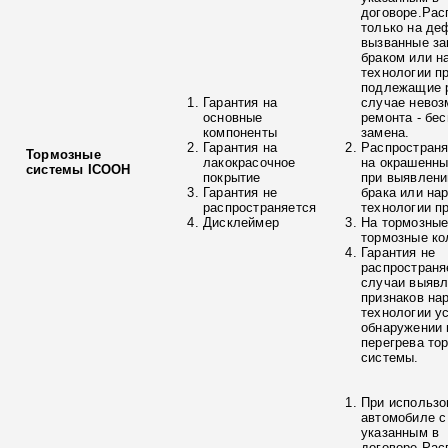
договоре.Рас
только на де
вызванные з
браком или н
технологии п
подлежащие р
Гарантия на
случае невоз
основные
ремонта - бе
компоненты
замена.
Гарантия на
Распространя
Тормозные
лакокрасочное
на окрашенны
системы ICOOH
покрытие
при выявлени
Гарантия не
брака или на
распространяется
технологии п
Дисклеймер
На тормозные
тормозные ко
Гарантия не
распространя
случаи выяв
признаков на
технологии у
обнаружении 
перегрева то
системы.
При использо
автомобиле с
указанным в
договоре.Рас