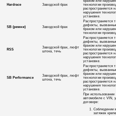
браком или наруше
Hardrace
Заводской брак
технологии произво
распространяется н
нарушения технолог
установке.
Распространяется т
дефекты, вызванны
SB (ремни)
Заводской брак
браком или наруше
технологии произво
Распространяется т
дефекты, вызванны
браком или наруше
Заводской брак, люфт
RSS
технологии произво
штока, течь
распространяется н
нарушения технолог
установке.
Распространяется т
дефекты, вызванны
браком или наруше
Заводской брак, люфт
SB Performance
технологии произво
штока, течь
распространяется н
нарушения технолог
установке.
При использовании 
автомобиле с VIN, 
договоре:
Соблюдении 
затяжек креп