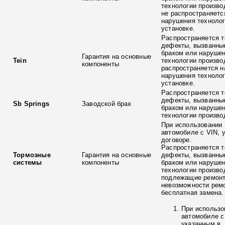
технологии произво
не распространяетс
нарушения технолог
установке.
Распространяется т
дефекты, вызванны
браком или наруше
Гарантия на основные
Tein
технологии произво
компоненты
распространяется н
нарушения технолог
установке.
Распространяется т
дефекты, вызванны
Sb Springs
Заводской брак
браком или наруше
технологии произво
При использовании 
автомобиле с VIN, 
договоре.
Распространяется т
Тормозные
Гарантия на основные
дефекты, вызванны
системы
компоненты
браком или наруше
технологии произво
подлежащие ремонт
невозможности ремо
бесплатная замена.
При использо
автомобиле с
указанным в