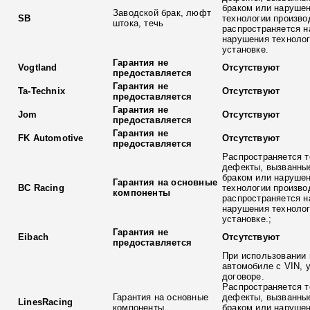
браком или наруше
Заводской брак, люфт
SB
технологии произво
штока, течь
распространяется н
нарушения технолог
установке.
Гарантия не
Vogtland
Отсутствуют
предоставляется
Гарантия не
Ta-Technix
Отсутствуют
предоставляется
Гарантия не
Jom
Отсутствуют
предоставляется
Гарантия не
FK Automotive
Отсутствуют
предоставляется
Распространяется т
дефекты, вызванны
браком или наруше
Гарантия на основные
BC Racing
технологии произво
компоненты
распространяется н
нарушения технолог
установке.;
Гарантия не
Eibach
Отсутствуют
предоставляется
При использовании 
автомобиле с VIN, 
договоре.
Распространяется т
Гарантия на основные
дефекты, вызванны
LinesRacing
компоненты
браком или наруше