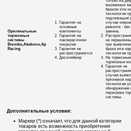
только на де
вызванные з
браком или н
технологии п
подлежащие р
Гарантия на
случае невоз
основные
ремонта - бе
Оригинальные
компоненты
замена.
тормозные
Гарантия на
Распространя
системы
лакокрасочное
на окрашенны
Brembo,Akebono,Ap
покрытие
при выявлени
Racing
Гарантия не
брака или на
распространяется
технологии п
Дисклеймер
На тормозные
тормозные ко
Гарантия не
распространя
случаи выяв
признаков на
технологии у
обнаружении 
перегрева то
системы.
Дополнительные условия:
Маркер (*) означает, что для данной категории
товаров есть возможность приобретения