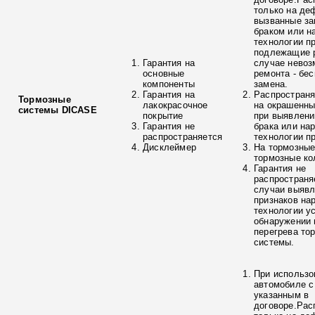
только на де
вызванные з
браком или н
технологии п
подлежащие р
Гарантия на
случае невоз
основные
ремонта - бе
компоненты
замена.
Гарантия на
Распространя
Тормозные
лакокрасочное
на окрашенны
системы DICASE
покрытие
при выявлени
Гарантия не
брака или на
распространяется
технологии п
Дисклеймер
На тормозные
тормозные ко
Гарантия не
распространя
случаи выяв
признаков на
технологии у
обнаружении 
перегрева то
системы.
При использо
автомобиле с
указанным в
договоре.Рас