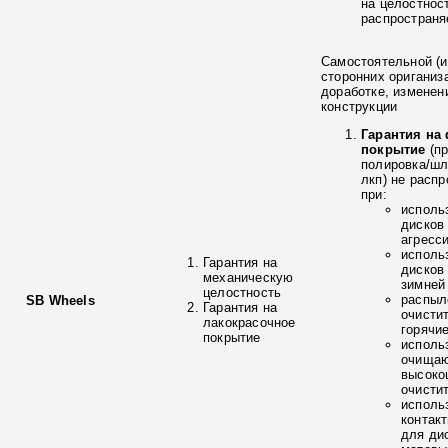
на целостнос
распространя
Самостоятельной (и
сторонних ориганиз
доработке, изменен
конструкции
Гарантия на
покрытие
(п
полировка/ш
лкп) не расп
при:
исполь
дисков
агресс
исполь
Гарантия на
дисков
механическую
зимней
целостность
распыл
SB Wheels
Гарантия на
очисти
лакокрасочное
горячи
покрытие
исполь
очищаю
высоко
очисти
исполь
контак
для ди