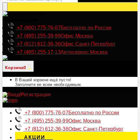
Позвонить нам
+7 (800) 775-76-07
Бесплатно по России
+7 (495) 255-39-99
Офис Москва
+7 (812) 612-36-36
Офис Санкт-Петербург
+7 (495) 255-17-13
Автосервис Москва
Корзина
0
В Вашей корзине ещё пусто!
Заполните ее всем необходимым.
+7 (800) 775-76-07
Бесплатно по России
+7 (495) 255-39-99
Офис Москва
+7 (812) 612-36-36
Офис Санкт-Петербург
АКЦИИ