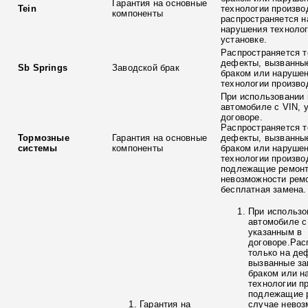
Гарантия на основные
Tein
технологии произво
компоненты
распространяется н
нарушения технолог
установке.
Распространяется т
дефекты, вызванны
Sb Springs
Заводской брак
браком или наруше
технологии произво
При использовании 
автомобиле с VIN, 
договоре.
Распространяется т
Тормозные
Гарантия на основные
дефекты, вызванны
системы
компоненты
браком или наруше
технологии произво
подлежащие ремонт
невозможности ремо
бесплатная замена.
При использо
автомобиле с
указанным в
договоре.Рас
только на де
вызванные з
браком или н
технологии п
подлежащие р
Гарантия на
случае невоз