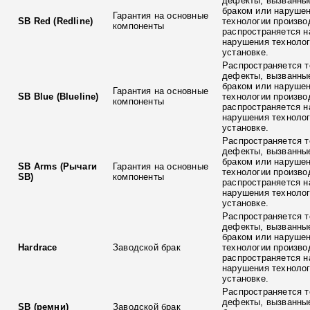
дефекты, вызванны
браком или наруше
Гарантия на основные
SB Red (Redline)
технологии произво
компоненты
распространяется н
нарушения технолог
установке.
Распространяется т
дефекты, вызванны
браком или наруше
Гарантия на основные
SB Blue (Blueline)
технологии произво
компоненты
распространяется н
нарушения технолог
установке.
Распространяется т
дефекты, вызванны
браком или наруше
SB Arms (Рычаги
Гарантия на основные
технологии произво
SB)
компоненты
распространяется н
нарушения технолог
установке.
Распространяется т
дефекты, вызванны
браком или наруше
Hardrace
Заводской брак
технологии произво
распространяется н
нарушения технолог
установке.
Распространяется т
дефекты, вызванны
SB (ремни)
Заводской брак