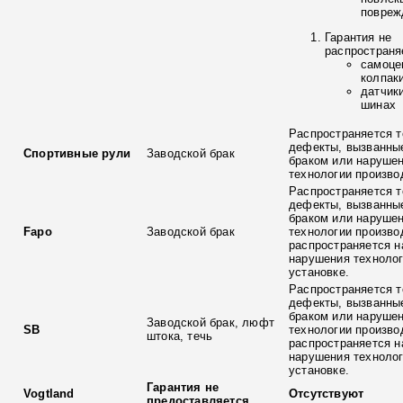
повреж
Гарантия не
распространя
самоце
колпак
датчик
шинах
Распространяется т
дефекты, вызванны
Спортивные рули
Заводской брак
браком или наруше
технологии произво
Распространяется т
дефекты, вызванны
браком или наруше
Fapo
Заводской брак
технологии произво
распространяется н
нарушения технолог
установке.
Распространяется т
дефекты, вызванны
браком или наруше
Заводской брак, люфт
SB
технологии произво
штока, течь
распространяется н
нарушения технолог
установке.
Гарантия не
Vogtland
Отсутствуют
предоставляется