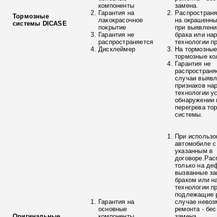
компоненты
замена.
Гарантия на
Распространя
Тормозные
лакокрасочное
на окрашенны
системы DICASE
покрытие
при выявлени
Гарантия не
брака или на
распространяется
технологии п
Дисклеймер
На тормозные
тормозные ко
Гарантия не
распространя
случаи выяв
признаков на
технологии у
обнаружении 
перегрева то
системы.
При использо
автомобиле с
указанным в
договоре.Рас
только на де
вызванные з
браком или н
технологии п
подлежащие р
Гарантия на
случае невоз
основные
ремонта - бе
Оригинальные
компоненты
замена.