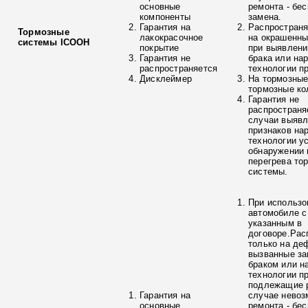
основные
ремонта - бе
компоненты
замена.
Гарантия на
Распространя
Тормозные
лакокрасочное
на окрашенны
системы ICOOH
покрытие
при выявлени
Гарантия не
брака или на
распространяется
технологии п
Дисклеймер
На тормозные
тормозные ко
Гарантия не
распространя
случаи выяв
признаков на
технологии у
обнаружении 
перегрева то
системы.
При использо
автомобиле с
указанным в
договоре.Рас
только на де
вызванные з
браком или н
технологии п
подлежащие р
Гарантия на
случае невоз
основные
ремонта - бе