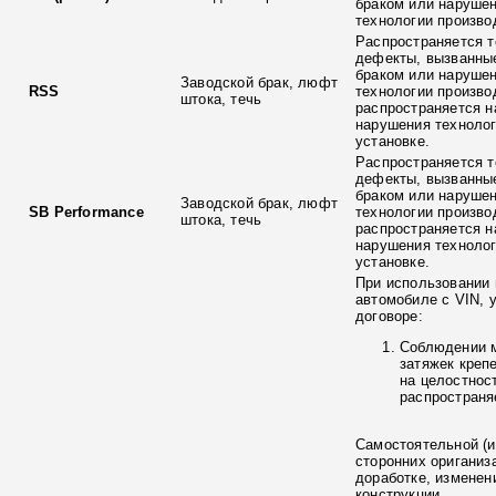
браком или наруше
технологии произво
Распространяется т
дефекты, вызванны
браком или наруше
Заводской брак, люфт
RSS
технологии произво
штока, течь
распространяется н
нарушения технолог
установке.
Распространяется т
дефекты, вызванны
браком или наруше
Заводской брак, люфт
SB Performance
технологии произво
штока, течь
распространяется н
нарушения технолог
установке.
При использовании 
автомобиле с VIN, 
договоре:
Соблюдении 
затяжек креп
на целостнос
распространя
Самостоятельной (и
сторонних ориганиз
доработке, изменен
конструкции