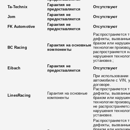
Гарантия не
Ta-Technix
Отсутствуют
предоставляется
Гарантия не
Jom
Отсутствуют
предоставляется
Гарантия не
FK Automotive
Отсутствуют
предоставляется
Распространяется т
дефекты, вызванны
браком или наруше
Гарантия на основные
BC Racing
технологии произво
компоненты
распространяется н
нарушения технолог
установке.;
Гарантия не
Eibach
Отсутствуют
предоставляется
При использовании 
автомобиле с VIN, 
договоре.
Распространяется т
Гарантия на основные
дефекты, вызванны
LinesRacing
компоненты
браком или наруше
технологии произво
не распространяетс
нарушения технолог
установке.
Распространяется т
дефекты, вызванны
браком или наруше