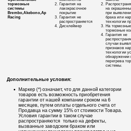
тормозные
Гарантия на
Распространя
системы
лакокрасочное
на окрашенны
Brembo,Akebono,Ap
покрытие
при выявлени
Racing
Гарантия не
брака или на
распространяется
технологии п
Дисклеймер
На тормозные
тормозные ко
Гарантия не
распространя
случаи выяв
признаков на
технологии у
обнаружении 
перегрева то
системы.
Дополнительные условия:
Маркер (*) означает, что для данной категории
товаров есть возможность приобретения
гарантии от нашей компании сроком на 6
месяцев, путем оплаты отдельного счета от
Продавца на сумму 15% от стоимости Товара.
Условия гарантии в таком случае
распространяются только на дефекты,
вызванные заводским браком или