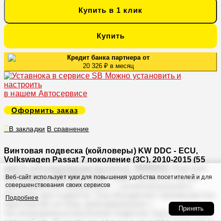
Купить в 1 клик
Купить
Кредит банка партнера от
20 326 ₽ в месяц
Можно установить и
настроить
в нашем Автосервисе
Оформить заказ
В закладки
В сравнение
Винтовая подвеска (койловеры) KW DDC - ECU,
Volkswagen Passat 7 поколение (3C), 2010-2015 (55
мм) (с регулировками высоты), 39080021
Комплект
Койловеры KW DDC ECU “inox”
являются частью
Веб-сайт использует куки для повышения удобства посетителей и для
совершенствования своих сервисов
программы KW iSuspension — интеллектуального
решения для подвески. Они объединяют преимущества
Подробнее
адаптивной системы демпфирования с
Принять
послепродажным решением подвески под конкретный