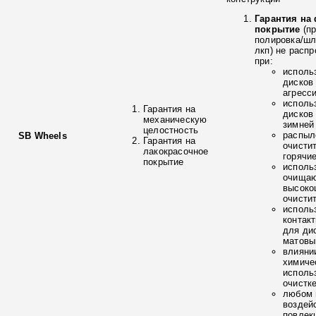
Гарантия на
покрытие
(п
полировка/ш
лкп) не расп
при:
исполь
дисков
агресс
исполь
Гарантия на
дисков
механическую
зимней
целостность
распыл
SB Wheels
Гарантия на
очисти
лакокрасочное
горячи
покрытие
исполь
очищаю
высоко
очисти
исполь
контак
для ди
матовы
влияни
химиче
исполь
очистк
любом 
воздей
повлек