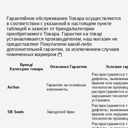
Гарантийное обслуживание Товара осуществляется
в соответствии с указанной в настоящем пункте
таблицей и зависит от бренда/категории
приобретаемого Товара. Гарантия на товар
устанавливается производителем, наш магазин не
предоставляет Покупателю какой-либо
дополнительной гарантии, за исключением случаев
помеченных маркером (
*
)
Бренд
/
Описание Гарантии
Условия га
Категория товара
Распространяется т
дефекты, вызванны
браком или наруше
Гарантия на основные
Airllen
технологии произво
компоненты
распространяется н
нарушения технолог
установке.
Распространяется т
дефекты, вызванны
SB Seats
Заводской брак
браком или наруше
технологии произво
Распространяется т