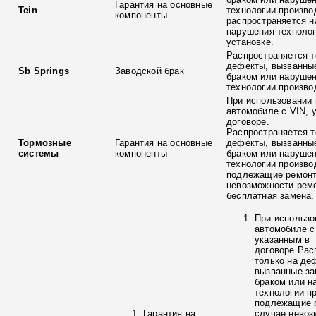
Гарантия на основные
Tein
технологии произво
компоненты
распространяется н
нарушения технолог
установке.
Распространяется т
дефекты, вызванны
Sb Springs
Заводской брак
браком или наруше
технологии произво
При использовании 
автомобиле с VIN, 
договоре.
Распространяется т
Тормозные
Гарантия на основные
дефекты, вызванны
системы
компоненты
браком или наруше
технологии произво
подлежащие ремонт
невозможности ремо
бесплатная замена.
При использо
автомобиле с
указанным в
договоре.Рас
только на де
вызванные з
браком или н
технологии п
подлежащие р
Гарантия на
случае невоз