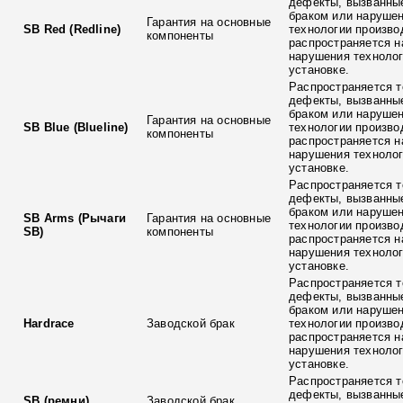
дефекты, вызванны
браком или наруше
Гарантия на основные
SB Red (Redline)
технологии произво
компоненты
распространяется н
нарушения технолог
установке.
Распространяется т
дефекты, вызванны
браком или наруше
Гарантия на основные
SB Blue (Blueline)
технологии произво
компоненты
распространяется н
нарушения технолог
установке.
Распространяется т
дефекты, вызванны
браком или наруше
SB Arms (Рычаги
Гарантия на основные
технологии произво
SB)
компоненты
распространяется н
нарушения технолог
установке.
Распространяется т
дефекты, вызванны
браком или наруше
Hardrace
Заводской брак
технологии произво
распространяется н
нарушения технолог
установке.
Распространяется т
дефекты, вызванны
SB (ремни)
Заводской брак