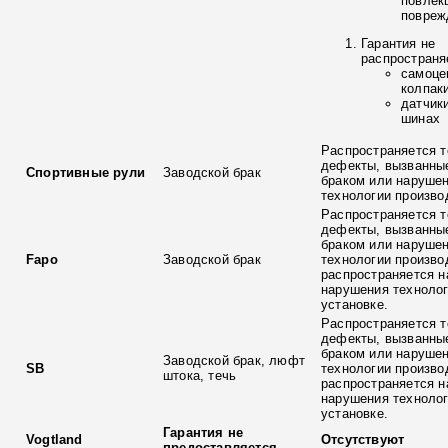
повлек
повреж
Гарантия не
распространя
самоце
колпак
датчик
шинах
Распространяется т
дефекты, вызванны
Спортивные рули
Заводской брак
браком или наруше
технологии произво
Распространяется т
дефекты, вызванны
браком или наруше
Fapo
Заводской брак
технологии произво
распространяется н
нарушения технолог
установке.
Распространяется т
дефекты, вызванны
браком или наруше
Заводской брак, люфт
SB
технологии произво
штока, течь
распространяется н
нарушения технолог
установке.
Гарантия не
Vogtland
Отсутствуют
предоставляется