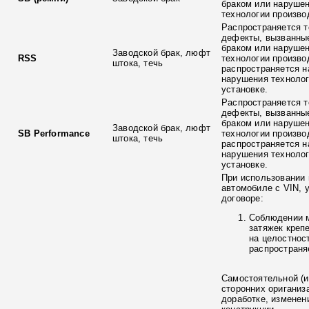
браком или наруше
технологии произво
Распространяется т
дефекты, вызванны
браком или наруше
Заводской брак, люфт
RSS
технологии произво
штока, течь
распространяется н
нарушения технолог
установке.
Распространяется т
дефекты, вызванны
браком или наруше
Заводской брак, люфт
SB Performance
технологии произво
штока, течь
распространяется н
нарушения технолог
установке.
При использовании 
автомобиле с VIN, 
договоре:
Соблюдении 
затяжек креп
на целостнос
распространя
Самостоятельной (и
сторонних ориганиз
доработке, изменен