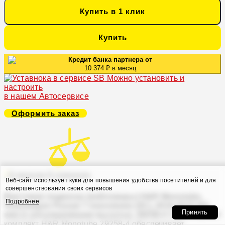
Купить в 1 клик
Купить
Кредит банка партнера от
10 374 ₽ в месяц
Можно установить и
настроить
в нашем Автосервисе
Оформить заказ
В закладки
В сравнение
Веб-сайт использует куки для повышения удобства посетителей и для
совершенствования своих сервисов
Винтовая подвеска (койловеры) H&R Monotube,
Подробнее
Volkswagen Passat 7 поколение (3C), 2010-2015 (55
Принять
мм) (с регулировками высоты), 29258-4
Койловерный
комплект H&R Monotube 29258-4 обеспечивает