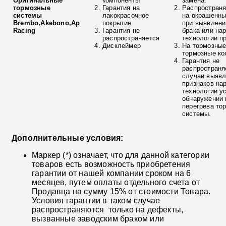
Оригинальные
компоненты
замена.
тормозные
Гарантия на
Распространя
системы
лакокрасочное
на окрашенны
Brembo,Akebono,Ap
покрытие
при выявлени
Racing
Гарантия не
брака или на
распространяется
технологии п
Дисклеймер
На тормозные
тормозные ко
Гарантия не
распространя
случаи выяв
признаков на
технологии у
обнаружении 
перегрева то
системы.
Дополнительные условия:
Маркер (*) означает, что для данной категории
товаров есть возможность приобретения
гарантии от нашей компании сроком на 6
месяцев, путем оплаты отдельного счета от
Продавца на сумму 15% от стоимости Товара.
Условия гарантии в таком случае
распространяются только на дефекты,
вызванные заводским браком или