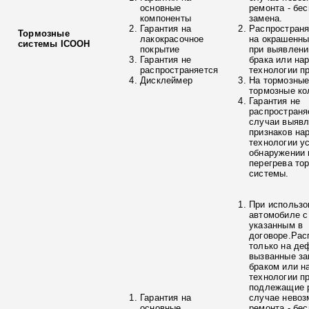
основные
ремонта - бе
компоненты
замена.
Гарантия на
Распространя
Тормозные
лакокрасочное
на окрашенны
системы ICOOH
покрытие
при выявлени
Гарантия не
брака или на
распространяется
технологии п
Дисклеймер
На тормозные
тормозные ко
Гарантия не
распространя
случаи выяв
признаков на
технологии у
обнаружении 
перегрева то
системы.
При использо
автомобиле с
указанным в
договоре.Рас
только на де
вызванные з
браком или н
технологии п
подлежащие р
Гарантия на
случае невоз
основные
ремонта - бе