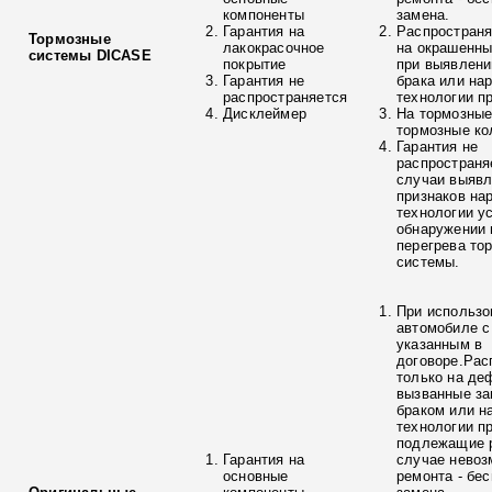
компоненты
замена.
Гарантия на
Распространя
Тормозные
лакокрасочное
на окрашенны
системы DICASE
покрытие
при выявлени
Гарантия не
брака или на
распространяется
технологии п
Дисклеймер
На тормозные
тормозные ко
Гарантия не
распространя
случаи выяв
признаков на
технологии у
обнаружении 
перегрева то
системы.
При использо
автомобиле с
указанным в
договоре.Рас
только на де
вызванные з
браком или н
технологии п
подлежащие р
Гарантия на
случае невоз
основные
ремонта - бе