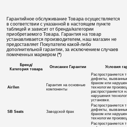
Гарантийное обслуживание Товара осуществляется
в соответствии с указанной в настоящем пункте
таблицей и зависит от бренда/категории
приобретаемого Товара. Гарантия на товар
устанавливается производителем, наш магазин не
предоставляет Покупателю какой-либо
дополнительной гарантии, за исключением случаев
помеченных маркером (
*
)
Бренд
/
Описание Гарантии
Условия га
Категория товара
Распространяется т
дефекты, вызванны
браком или наруше
Гарантия на основные
Airllen
технологии произво
компоненты
распространяется н
нарушения технолог
установке.
Распространяется т
дефекты, вызванны
SB Seats
Заводской брак
браком или наруше
технологии произво
Распространяется т