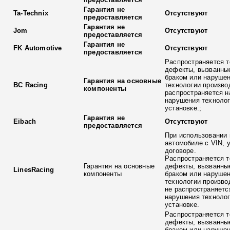
Гарантия не
Ta-Technix
Отсутствуют
предоставляется
Гарантия не
Jom
Отсутствуют
предоставляется
Гарантия не
FK Automotive
Отсутствуют
предоставляется
Распространяется т
дефекты, вызванны
браком или наруше
Гарантия на основные
BC Racing
технологии произво
компоненты
распространяется н
нарушения технолог
установке.;
Гарантия не
Eibach
Отсутствуют
предоставляется
При использовании 
автомобиле с VIN, 
договоре.
Распространяется т
Гарантия на основные
дефекты, вызванны
LinesRacing
компоненты
браком или наруше
технологии произво
не распространяетс
нарушения технолог
установке.
Распространяется т
дефекты, вызванны
браком или наруше