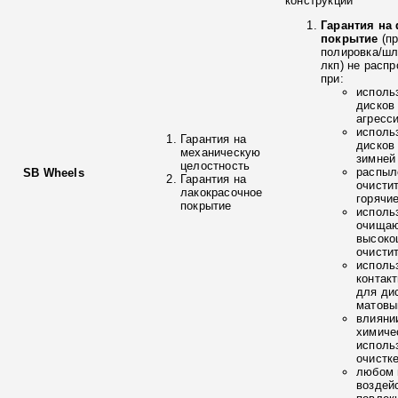
конструкции
Гарантия на
покрытие
(п
полировка/ш
лкп) не расп
при:
исполь
дисков
агресс
исполь
Гарантия на
дисков
механическую
зимней
целостность
распыл
SB Wheels
Гарантия на
очисти
лакокрасочное
горячи
покрытие
исполь
очищаю
высоко
очисти
исполь
контак
для ди
матовы
влияни
химиче
исполь
очистк
любом 
воздей