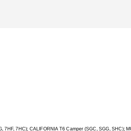
, 7HF, 7HC); CALIFORNIA T6 Camper (SGC, SGG, SHC); MU