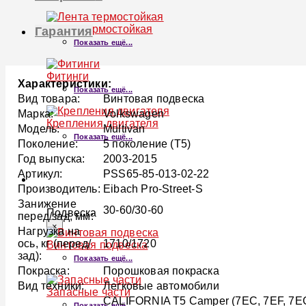
Лента термостойкая
Гарантия
Показать ещё...
Фитинги
Характеристики:
Показать ещё...
Вид товара:
Винтовая подвеска
Марка:
Volkswagen
Крепления двигателя
Модель:
Multivan
Показать ещё...
Поколение:
5 поколение (T5)
Год выпуска:
2003-2015
Артикул:
PSS65-85-013-02-22
ПОДВЕСКА
Производитель:
Eibach Pro-Street-S
Занижение
30-60/30-60
Подвеска
перед/зад, мм:
×
Нагрузка на
ось, кг (перед/
1710/1720
Винтовая подвеска
зад):
Показать ещё...
Покраска:
Порошковая покраска
Вид техники:
Легковые автомобили
Запасные части
CALIFORNIA T5 Camper (7EC, 7EF, 7EG
Показать ещё...