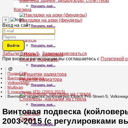
Бампера задние, диффузоры, сплиттеры
Показать ещё...
Корзина
×
Накладки на арки (фендеры)
Вход на сайт
Показать ещё...
Обвесы
Войти
Показать ещё...
Забыли пароль?
Зарегистрироваться
При входе и регистрации вы соглашаетесь с
Политикой 
Пороги, подножки
Показать ещё...
Подвеска
Винтовая подвеска
Решетки радиатора
Volkswagen
Показать ещё...
Multivan
5 поколение (T5) (2003-2015)
Винтовая подвеска (койловеры) Eibach Pro-Street-S, Volkswa
Спойлеры, накладки на стекла
Показать ещё...
Винтовая подвеска (койловеры)
Оптика
2003-2015 (с регулировками вы
Показать ещё...