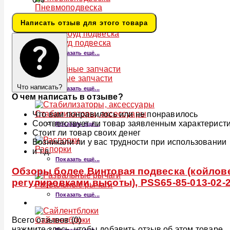
Пневмоподвеска
Показать ещё...
Написать отзыв для этого товара
Оффроуд подвеска
Показать ещё...
Серийные запчасти
Что написать?
Показать ещё...
О чем написать в отзыве?
Стабилизаторы, аксессуары
Что вам понравилось или не понравилось
Соответствует ли товар заявленным характерист
Показать ещё...
Стоит ли товар своих денег
Возникали ли у вас трудности при использовании
Распорки
и т.д.
Показать ещё...
Обзоры более Винтовая подвеска (койловеры
регулировками высоты), PSS65-85-013-02-
Развальные рычаги
Показать ещё...
Всего отзывов (0)
Сайлентблоки
нажмите здесь, чтобы добавить отзыв об этом товаре.