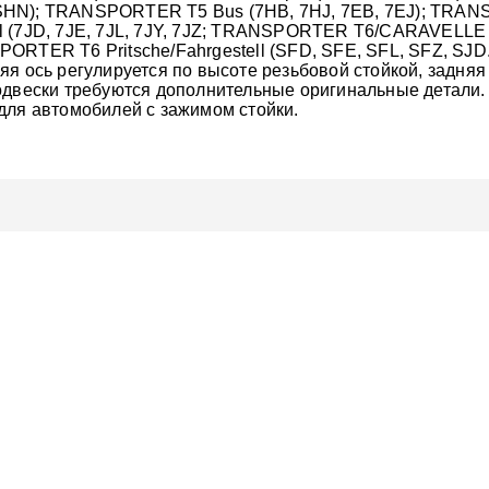
HN); TRANSPORTER T5 Bus (7HB, 7HJ, 7EB, 7EJ); TRANS
l (7JD, 7JE, 7JL, 7JY, 7JZ; TRANSPORTER T6/CARAVELL
ORTER T6 Pritsche/Fahrgestell (SFD, SFE, SFL, SFZ, SJD
яя ось регулируется по высоте резьбовой стойкой, задня
одвески требуются дополнительные оригинальные детали. Т
для автомобилей с зажимом стойки.