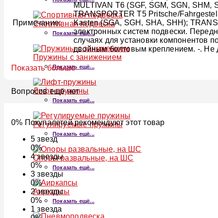
MULTIVAN T6 (SGF, SGM, SGN, SHM, S
TRANSPORTER T5 Pritsche/Fahrgestel
Примечание:
Kasten (SGA, SGH, SHA, SHH); TRANSP
Спортивная подвеска
электронных систем подвески. Передн
Показать ещё...
случаях для установки компонентов п
двойным болтовым креплением. -. Не 
Пружины с занижением
Показать ещё...
Показать больше
Лифт-пружины
Вопросов ещё нет
Показать ещё...
0% Покупалетей рекомендуют этот товар
Регулируемые пружины
Показать ещё...
5
звезд
0%
4
звезды
Опоры развальные, на ШС
0%
Показать ещё...
3
звезды
0%
Аиркапсы
2
звезды
0%
Показать ещё...
1
звезда
0%