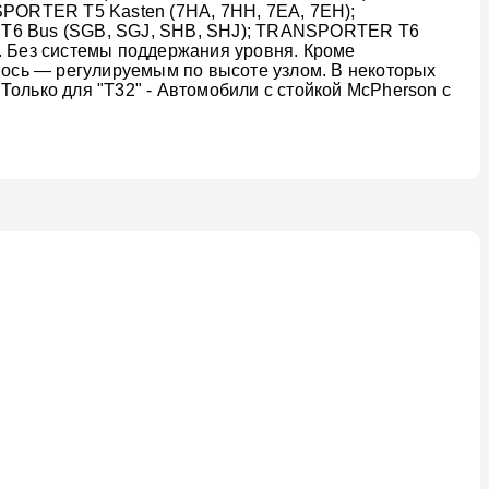
PORTER T5 Kasten (7HA, 7HH, 7EA, 7EH);
E T6 Bus (SGB, SGJ, SHB, SHJ); TRANSPORTER T6
. Без системы поддержания уровня. Кроме
я ось — регулируемым по высоте узлом. В некоторых
олько для "T32" - Автомобили с стойкой McPherson с