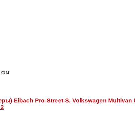
икам
) Eibach Pro-Street-S, Volkswagen Multivan 5
22