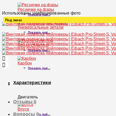
Реснички на фары
Использованы унифицированные фото
Показать ещё...
Под заказ
Универсальные детали
Увеличить
Показать ещё...
Лента-сплиттер
Показать ещё...
Карбон
Показать ещё...
Характеристики
ДВИГАТЕЛЬ
Двигатель
Отзывы
0
×
Впуск
Вопросы
0
Показать ещё...