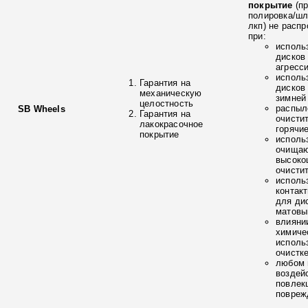
покрытие
(п
полировка/ш
лкп) не расп
при:
исполь
дисков
агресс
исполь
Гарантия на
дисков
механическую
зимней
целостность
распыл
SB Wheels
Гарантия на
очисти
лакокрасочное
горячи
покрытие
исполь
очищаю
высоко
очисти
исполь
контак
для ди
матовы
влияни
химиче
исполь
очистк
любом 
воздей
повлек
повреж