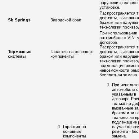
нарушения технолог
установке.
Распространяется т
дефекты, вызванны
Sb Springs
Заводской брак
браком или наруше
технологии произво
При использовании 
автомобиле с VIN, 
договоре.
Распространяется т
Тормозные
Гарантия на основные
дефекты, вызванны
системы
компоненты
браком или наруше
технологии произво
подлежащие ремонт
невозможности ремо
бесплатная замена.
При использо
автомобиле с
указанным в
договоре.Рас
только на де
вызванные з
браком или н
технологии п
подлежащие р
Гарантия на
случае невоз
основные
ремонта - бе
компоненты
замена.