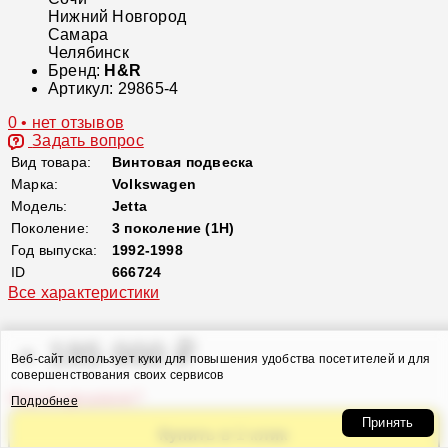
Нижний Новгород
Самара
Челябинск
Бренд:
H&R
Артикул:
29865-4
0 • нет отзывов
Задать вопрос
Вид товара:
Винтовая подвеска
Марка:
Volkswagen
Модель:
Jetta
Поколение:
3 поколение (1H)
Год выпуска:
1992-1998
ID
666724
Все характеристики
195 000 ₽
Веб-сайт использует куки для повышения удобства посетителей и для
совершенствования своих сервисов
Нашли дешевле?
Подробнее
Принять
Купить в 1 клик