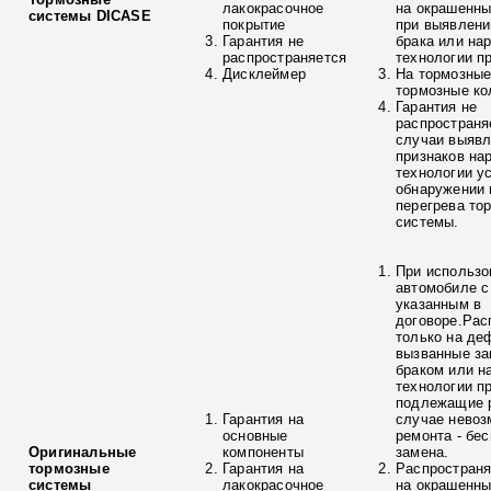
лакокрасочное
на окрашенны
системы DICASE
покрытие
при выявлени
Гарантия не
брака или на
распространяется
технологии п
Дисклеймер
На тормозные
тормозные ко
Гарантия не
распространя
случаи выяв
признаков на
технологии у
обнаружении 
перегрева то
системы.
При использо
автомобиле с
указанным в
договоре.Рас
только на де
вызванные з
браком или н
технологии п
подлежащие р
Гарантия на
случае невоз
основные
ремонта - бе
Оригинальные
компоненты
замена.
тормозные
Гарантия на
Распространя
системы
лакокрасочное
на окрашенны