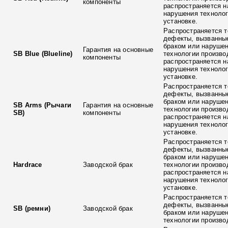
компоненты
распространяется н
нарушения технолог
установке.
Распространяется т
дефекты, вызванны
браком или наруше
Гарантия на основные
SB Blue (Blueline)
технологии произво
компоненты
распространяется н
нарушения технолог
установке.
Распространяется т
дефекты, вызванны
браком или наруше
SB Arms (Рычаги
Гарантия на основные
технологии произво
SB)
компоненты
распространяется н
нарушения технолог
установке.
Распространяется т
дефекты, вызванны
браком или наруше
Hardrace
Заводской брак
технологии произво
распространяется н
нарушения технолог
установке.
Распространяется т
дефекты, вызванны
SB (ремни)
Заводской брак
браком или наруше
технологии произво