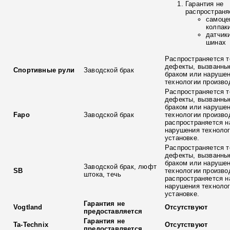
Гарантия не
распространя
самоце
колпак
датчик
шинах
Распространяется т
дефекты, вызванны
Спортивные рули
Заводской брак
браком или наруше
технологии произво
Распространяется т
дефекты, вызванны
браком или наруше
Fapo
Заводской брак
технологии произво
распространяется н
нарушения технолог
установке.
Распространяется т
дефекты, вызванны
браком или наруше
Заводской брак, люфт
SB
технологии произво
штока, течь
распространяется н
нарушения технолог
установке.
Гарантия не
Vogtland
Отсутствуют
предоставляется
Гарантия не
Ta-Technix
Отсутствуют
предоставляется