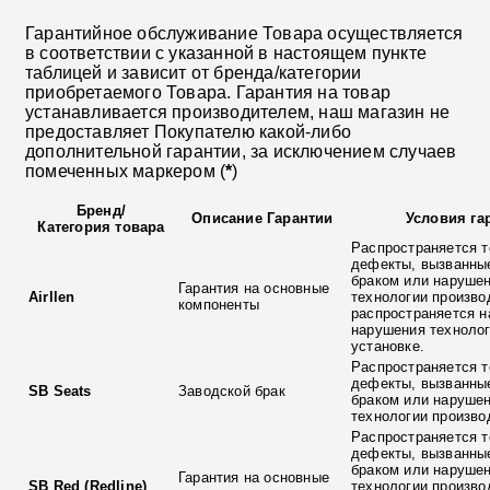
Гарантийное обслуживание Товара осуществляется
в соответствии с указанной в настоящем пункте
таблицей и зависит от бренда/категории
приобретаемого Товара. Гарантия на товар
устанавливается производителем, наш магазин не
предоставляет Покупателю какой-либо
дополнительной гарантии, за исключением случаев
помеченных маркером (
*
)
Бренд
/
Описание Гарантии
Условия га
Категория товара
Распространяется т
дефекты, вызванны
браком или наруше
Гарантия на основные
Airllen
технологии произво
компоненты
распространяется н
нарушения технолог
установке.
Распространяется т
дефекты, вызванны
SB Seats
Заводской брак
браком или наруше
технологии произво
Распространяется т
дефекты, вызванны
браком или наруше
Гарантия на основные
SB Red (Redline)
технологии произво