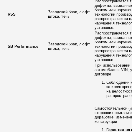
Распространяется т
дефекты, вызванны
браком или наруше
Заводской брак, люфт
RSS
технологии произво
штока, течь
распространяется н
нарушения технолог
установке.
Распространяется т
дефекты, вызванны
браком или наруше
Заводской брак, люфт
SB Performance
технологии произво
штока, течь
распространяется н
нарушения технолог
установке.
При использовании 
автомобиле с VIN, 
договоре:
Соблюдении 
затяжек креп
на целостнос
распространя
Самостоятельной (и
сторонних ориганиз
доработке, изменен
конструкции
Гарантия на