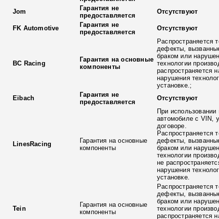
Гарантия не
Jom
Отсутствуют
предоставляется
Гарантия не
FK Automotive
Отсутствуют
предоставляется
Распространяется т
дефекты, вызванны
браком или наруше
Гарантия на основные
BC Racing
технологии произво
компоненты
распространяется н
нарушения технолог
установке.;
Гарантия не
Eibach
Отсутствуют
предоставляется
При использовании 
автомобиле с VIN, 
договоре.
Распространяется т
Гарантия на основные
дефекты, вызванны
LinesRacing
компоненты
браком или наруше
технологии произво
не распространяетс
нарушения технолог
установке.
Распространяется т
дефекты, вызванны
браком или наруше
Гарантия на основные
Tein
технологии произво
компоненты
распространяется н