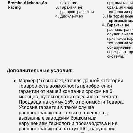
Brembo,Akebono,Ap
покрытие
при выявлени
Racing
Гарантия не
брака или на
распространяется
технологии п
Дисклеймер
На тормозные
тормозные ко
Гарантия не
распространя
случаи выяв
признаков на
технологии у
обнаружении 
перегрева то
системы.
Дополнительные условия:
Маркер (*) означает, что для данной категории
товаров есть возможность приобретения
гарантии от нашей компании сроком на 6
месяцев, путем оплаты отдельного счета от
Продавца на сумму 15% от стоимости Товара.
Условия гарантии в таком случае
распространяются только на дефекты,
вызванные заводским браком или
нарушением технологии производства и не
распространяются на стук ШС, нарушения