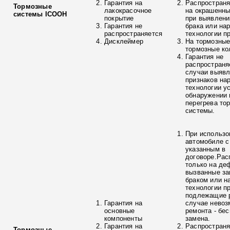
Гарантия на
Распространя
Тормозные
лакокрасочное
на окрашенны
системы ICOOH
покрытие
при выявлени
Гарантия не
брака или на
распространяется
технологии п
Дисклеймер
На тормозные
тормозные ко
Гарантия не
распространя
случаи выяв
признаков на
технологии у
обнаружении 
перегрева то
системы.
При использо
автомобиле с
указанным в
договоре.Рас
только на де
вызванные з
браком или н
технологии п
подлежащие р
Гарантия на
случае невоз
основные
ремонта - бе
компоненты
замена.
Гарантия на
Распространя
Тормозные