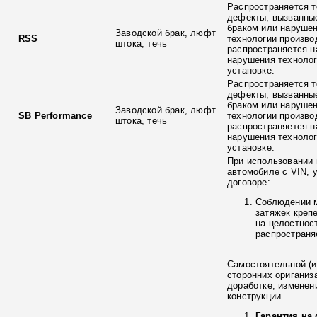
Распространяется т
дефекты, вызванны
браком или наруше
Заводской брак, люфт
RSS
технологии произво
штока, течь
распространяется н
нарушения технолог
установке.
Распространяется т
дефекты, вызванны
браком или наруше
Заводской брак, люфт
SB Performance
технологии произво
штока, течь
распространяется н
нарушения технолог
установке.
При использовании 
автомобиле с VIN, 
договоре:
Соблюдении 
затяжек креп
на целостнос
распространя
Самостоятельной (и
сторонних ориганиз
доработке, изменен
конструкции
Гарантия на