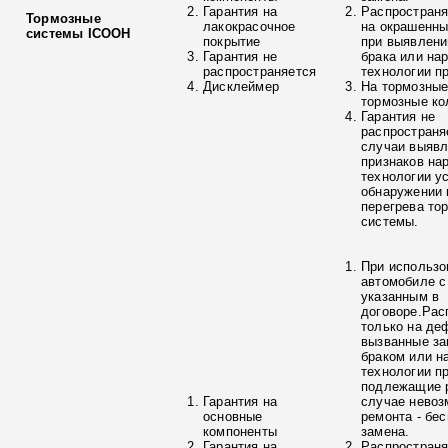
Гарантия на
Распространя
Тормозные
лакокрасочное
на окрашенны
системы ICOOH
покрытие
при выявлени
Гарантия не
брака или на
распространяется
технологии п
Дисклеймер
На тормозные
тормозные ко
Гарантия не
распространя
случаи выяв
признаков на
технологии у
обнаружении 
перегрева то
системы.
При использо
автомобиле с
указанным в
договоре.Рас
только на де
вызванные з
браком или н
технологии п
подлежащие р
Гарантия на
случае невоз
основные
ремонта - бе
компоненты
замена.
Гарантия на
Распространя