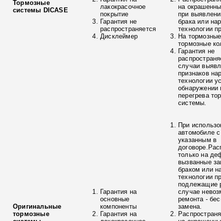
Тормозные
лакокрасочное
на окрашенны
системы DICASE
покрытие
при выявлени
Гарантия не
брака или на
распространяется
технологии п
Дисклеймер
На тормозные
тормозные ко
Гарантия не
распространя
случаи выяв
признаков на
технологии у
обнаружении 
перегрева то
системы.
При использо
автомобиле с
указанным в
договоре.Рас
только на де
вызванные з
браком или н
технологии п
подлежащие р
Гарантия на
случае невоз
основные
ремонта - бе
Оригинальные
компоненты
замена.
тормозные
Гарантия на
Распространя