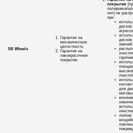
покрытие
(п
полировка/ш
лкп) не расп
при:
исполь
дисков
агресс
исполь
Гарантия на
дисков
механическую
зимней
целостность
распыл
SB Wheels
Гарантия на
очисти
лакокрасочное
горячи
покрытие
исполь
очищаю
высоко
очисти
исполь
контак
для ди
матовы
влияни
химиче
исполь
очистк
любом 
воздей
повлек
повреж