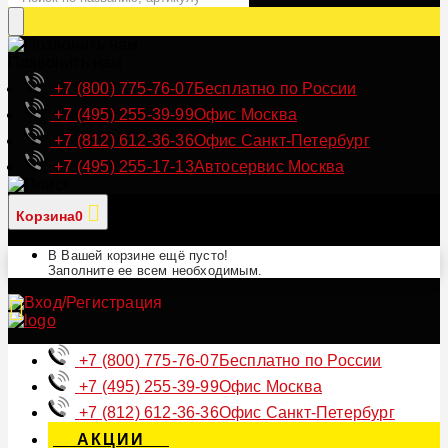
Позвонить нам
+7 (800) 775-76-07
Бесплатно по России
+7 (495) 255-39-99
Офис Москва
+7 (812) 612-36-36
Офис Санкт-Петербург
+7 (495) 255-17-13
Автосервис Москва
Корзина
0
В Вашей корзине ещё пусто!
Заполните ее всем необходимым.
+7 (800) 775-76-07
Бесплатно по России
+7 (495) 255-39-99
Офис Москва
+7 (812) 612-36-36
Офис Санкт-Петербург
АКЦИИ