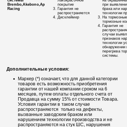
системы
лакокрасочное
на окрашенны
Brembo,Akebono,Ap
покрытие
при выявлени
Racing
Гарантия не
брака или на
распространяется
технологии п
Дисклеймер
На тормозные
тормозные ко
Гарантия не
распространя
случаи выяв
признаков на
технологии у
обнаружении 
перегрева то
системы.
Дополнительные условия:
Маркер (*) означает, что для данной категории
товаров есть возможность приобретения
гарантии от нашей компании сроком на 6
месяцев, путем оплаты отдельного счета от
Продавца на сумму 15% от стоимости Товара.
Условия гарантии в таком случае
распространяются только на дефекты,
вызванные заводским браком или
нарушением технологии производства и не
распространяются на стук ШС, нарушения