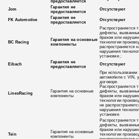
предоставляется
Гарантия не
Jom
Отсутствуют
предоставляется
Гарантия не
FK Automotive
Отсутствуют
предоставляется
Распространяется т
дефекты, вызванны
браком или наруше
Гарантия на основные
BC Racing
технологии произво
компоненты
распространяется н
нарушения технолог
установке.;
Гарантия не
Eibach
Отсутствуют
предоставляется
При использовании 
автомобиле с VIN, 
договоре.
Распространяется т
Гарантия на основные
дефекты, вызванны
LinesRacing
компоненты
браком или наруше
технологии произво
не распространяетс
нарушения технолог
установке.
Распространяется т
дефекты, вызванны
браком или наруше
Гарантия на основные
Tein
технологии произво
компоненты
распространяется н