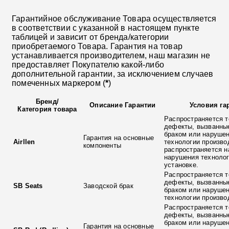
Гарантийное обслуживание Товара осуществляется
в соответствии с указанной в настоящем пункте
таблицей и зависит от бренда/категории
приобретаемого Товара. Гарантия на товар
устанавливается производителем, наш магазин не
предоставляет Покупателю какой-либо
дополнительной гарантии, за исключением случаев
помеченных маркером (
*
)
Бренд
/
Описание Гарантии
Условия га
Категория товара
Распространяется т
дефекты, вызванны
браком или наруше
Гарантия на основные
Airllen
технологии произво
компоненты
распространяется н
нарушения технолог
установке.
Распространяется т
дефекты, вызванны
SB Seats
Заводской брак
браком или наруше
технологии произво
Распространяется т
дефекты, вызванны
браком или наруше
Гарантия на основные