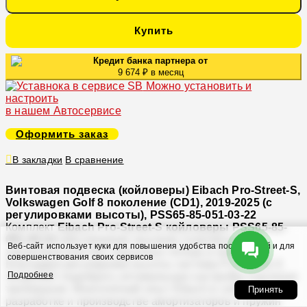
Купить
Кредит банка партнера от
9 674 ₽ в месяц
Можно установить и
настроить
в нашем Автосервисе
Оформить заказ
В закладки
В сравнение
Винтовая подвеска (койловеры) Eibach Pro-Street-S,
Volkswagen Golf 8 поколение (CD1), 2019-2025 (с
регулировками высоты), PSS65-85-051-03-22
Комплект
Eibach Pro-Street-S койловеры PSS65-85-
051-03-22
обеспечивает высокие спортивные
Веб-сайт использует куки для повышения удобства посетителей и для
характеристики без серьезных потерь в комфорте.
совершенствования своих сервисов
Благодаря регулировке высоты система Pro-Street-S
Подробнее
позволяет подобрать оптимальную настройку под ваши
требования. Многолетний опыт Eibach в собственной
Принять
разработке и производстве амортизаторов и пружин