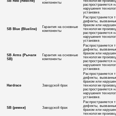
SB Red (Redline)
технологии произво
компоненты
распространяется н
нарушения технолог
установке.
Распространяется т
дефекты, вызванны
браком или наруше
Гарантия на основные
SB Blue (Blueline)
технологии произво
компоненты
распространяется н
нарушения технолог
установке.
Распространяется т
дефекты, вызванны
браком или наруше
SB Arms (Рычаги
Гарантия на основные
технологии произво
SB)
компоненты
распространяется н
нарушения технолог
установке.
Распространяется т
дефекты, вызванны
браком или наруше
Hardrace
Заводской брак
технологии произво
распространяется н
нарушения технолог
установке.
Распространяется т
дефекты, вызванны
SB (ремни)
Заводской брак
браком или наруше
технологии произво