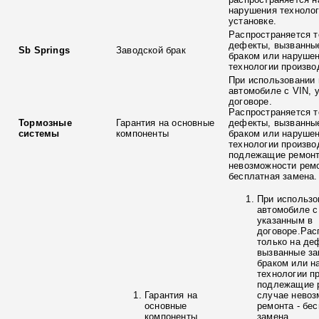
нарушения технолог
установке.
Распространяется т
дефекты, вызванны
Sb Springs
Заводской брак
браком или наруше
технологии произво
При использовании 
автомобиле с VIN, 
договоре.
Распространяется т
Тормозные
Гарантия на основные
дефекты, вызванны
системы
компоненты
браком или наруше
технологии произво
подлежащие ремонт
невозможности ремо
бесплатная замена.
При использо
автомобиле с
указанным в
договоре.Рас
только на де
вызванные з
браком или н
технологии п
подлежащие р
Гарантия на
случае невоз
основные
ремонта - бе
компоненты
замена.