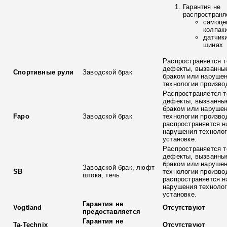
Гарантия не
распространя
самоце
колпак
датчик
шинах
Распространяется т
дефекты, вызванны
Спортивные рули
Заводской брак
браком или наруше
технологии произво
Распространяется т
дефекты, вызванны
браком или наруше
Fapo
Заводской брак
технологии произво
распространяется н
нарушения технолог
установке.
Распространяется т
дефекты, вызванны
браком или наруше
Заводской брак, люфт
SB
технологии произво
штока, течь
распространяется н
нарушения технолог
установке.
Гарантия не
Vogtland
Отсутствуют
предоставляется
Гарантия не
Ta-Technix
Отсутствуют