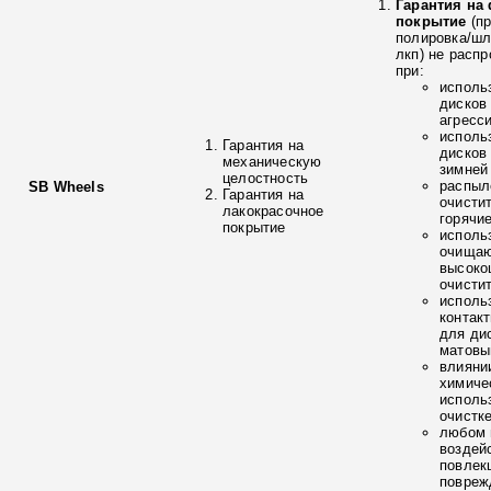
Гарантия на
покрытие
(п
полировка/ш
лкп) не расп
при:
исполь
дисков
агресс
исполь
Гарантия на
дисков
механическую
зимней
целостность
распыл
SB Wheels
Гарантия на
очисти
лакокрасочное
горячи
покрытие
исполь
очищаю
высоко
очисти
исполь
контак
для ди
матовы
влияни
химиче
исполь
очистк
любом 
воздей
повлек
повреж