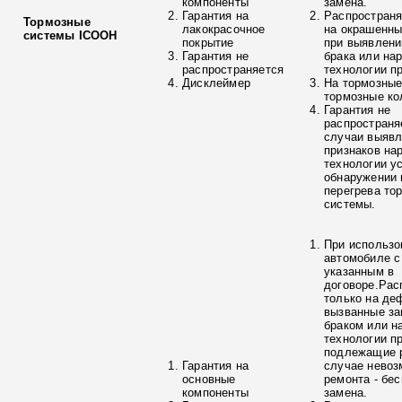
компоненты
замена.
Гарантия на
Распространя
Тормозные
лакокрасочное
на окрашенны
системы ICOOH
покрытие
при выявлени
Гарантия не
брака или на
распространяется
технологии п
Дисклеймер
На тормозные
тормозные ко
Гарантия не
распространя
случаи выяв
признаков на
технологии у
обнаружении 
перегрева то
системы.
При использо
автомобиле с
указанным в
договоре.Рас
только на де
вызванные з
браком или н
технологии п
подлежащие р
Гарантия на
случае невоз
основные
ремонта - бе
компоненты
замена.