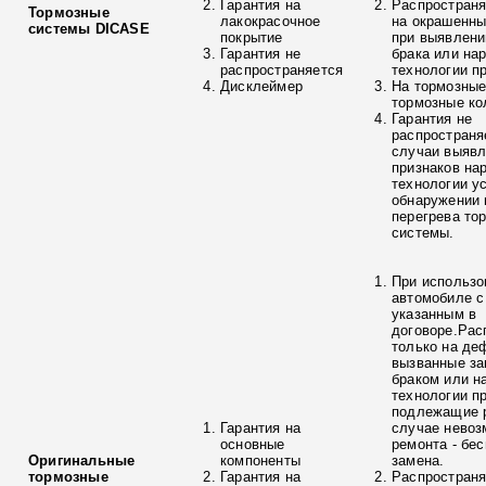
Гарантия на
Распространя
Тормозные
лакокрасочное
на окрашенны
системы DICASE
покрытие
при выявлени
Гарантия не
брака или на
распространяется
технологии п
Дисклеймер
На тормозные
тормозные ко
Гарантия не
распространя
случаи выяв
признаков на
технологии у
обнаружении 
перегрева то
системы.
При использо
автомобиле с
указанным в
договоре.Рас
только на де
вызванные з
браком или н
технологии п
подлежащие р
Гарантия на
случае невоз
основные
ремонта - бе
Оригинальные
компоненты
замена.
тормозные
Гарантия на
Распространя