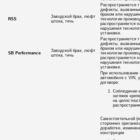
Распространяется т
дефекты, вызванны
браком или наруше
Заводской брак, люфт
RSS
технологии произво
штока, течь
распространяется н
нарушения технолог
установке.
Распространяется т
дефекты, вызванны
браком или наруше
Заводской брак, люфт
SB Performance
технологии произво
штока, течь
распространяется н
нарушения технолог
установке.
При использовании 
автомобиле с VIN, 
договоре:
Соблюдении 
затяжек креп
на целостнос
распространя
Самостоятельной (и
сторонних ориганиз
доработке, изменен
конструкции