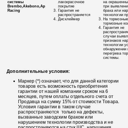
системы
лакокрасочное
на окрашенны
Brembo,Akebono,Ap
покрытие
при выявлени
Racing
Гарантия не
брака или на
распространяется
технологии п
Дисклеймер
На тормозные
тормозные ко
Гарантия не
распространя
случаи выяв
признаков на
технологии у
обнаружении 
перегрева то
системы.
Дополнительные условия:
Маркер (*) означает, что для данной категории
товаров есть возможность приобретения
гарантии от нашей компании сроком на 6
месяцев, путем оплаты отдельного счета от
Продавца на сумму 15% от стоимости Товара.
Условия гарантии в таком случае
распространяются только на дефекты,
вызванные заводским браком или
нарушением технологии производства и не
распространяются на стук ШС, нарушения