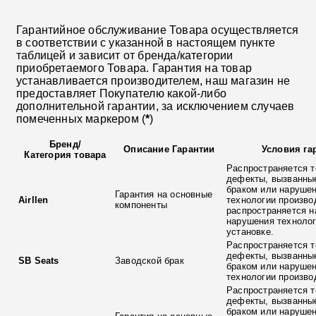
Гарантийное обслуживание Товара осуществляется
в соответствии с указанной в настоящем пункте
таблицей и зависит от бренда/категории
приобретаемого Товара. Гарантия на товар
устанавливается производителем, наш магазин не
предоставляет Покупателю какой-либо
дополнительной гарантии, за исключением случаев
помеченных маркером (
*
)
Бренд
/
Описание Гарантии
Условия га
Категория товара
Распространяется т
дефекты, вызванны
браком или наруше
Гарантия на основные
Airllen
технологии произво
компоненты
распространяется н
нарушения технолог
установке.
Распространяется т
дефекты, вызванны
SB Seats
Заводской брак
браком или наруше
технологии произво
Распространяется т
дефекты, вызванны
браком или наруше