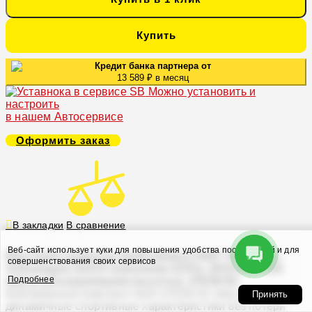
Купить
Кредит банка партнера от
13 589 ₽ в месяц
Можно установить и
настроить
в нашем Автосервисе
Оформить заказ
В закладки
В сравнение
Веб-сайт использует куки для повышения удобства посетителей и для
Винтовая подвеска (койловеры) H&R Twin-Tube,
совершенствования своих сервисов
Volkswagen Golf 8 поколение (CD1), 2019-2025 (55
Подробнее
мм) (с регулировками высоты), 47638-5S
Койловерный комплект H&R 47638-5S обеспечивает
Принять
динамичные спортивные характеристики без потери