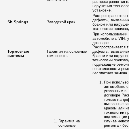
распространяется н
нарушения технолог
установке.
Распространяется т
дефекты, вызванны
Sb Springs
Заводской брак
браком или наруше
технологии произво
При использовании 
автомобиле с VIN, 
договоре.
Распространяется т
Тормозные
Гарантия на основные
дефекты, вызванны
системы
компоненты
браком или наруше
технологии произво
подлежащие ремонт
невозможности ремо
бесплатная замена.
При использо
автомобиле с
указанным в
договоре.Рас
только на де
вызванные з
браком или н
технологии п
подлежащие р
Гарантия на
случае невоз
основные
ремонта - бе