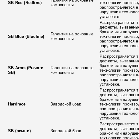
Гарантия на основные
SB Red (Redline)
технологии произво
компоненты
распространяется н
нарушения технолог
установке.
Распространяется т
дефекты, вызванны
браком или наруше
Гарантия на основные
SB Blue (Blueline)
технологии произво
компоненты
распространяется н
нарушения технолог
установке.
Распространяется т
дефекты, вызванны
браком или наруше
SB Arms (Рычаги
Гарантия на основные
технологии произво
SB)
компоненты
распространяется н
нарушения технолог
установке.
Распространяется т
дефекты, вызванны
браком или наруше
Hardrace
Заводской брак
технологии произво
распространяется н
нарушения технолог
установке.
Распространяется т
дефекты, вызванны
SB (ремни)
Заводской брак
браком или наруше
технологии произво