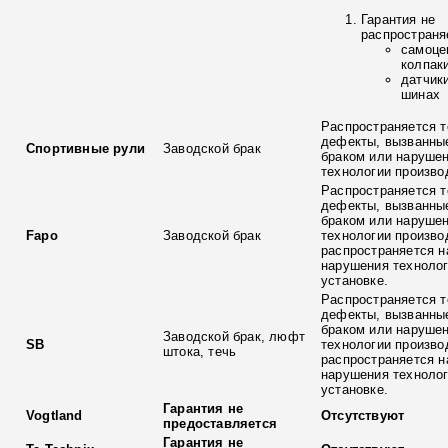
Гарантия не
распространя
самоце
колпак
датчик
шинах
Распространяется т
дефекты, вызванны
Спортивные рули
Заводской брак
браком или наруше
технологии произво
Распространяется т
дефекты, вызванны
браком или наруше
Fapo
Заводской брак
технологии произво
распространяется н
нарушения технолог
установке.
Распространяется т
дефекты, вызванны
браком или наруше
Заводской брак, люфт
SB
технологии произво
штока, течь
распространяется н
нарушения технолог
установке.
Гарантия не
Vogtland
Отсутствуют
предоставляется
Гарантия не