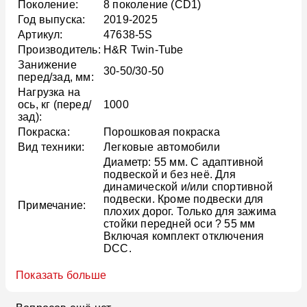
Поколение:
8 поколение (CD1)
Год выпуска:
2019-2025
Артикул:
47638-5S
Производитель:
H&R Twin-Tube
Занижение
30-50/30-50
перед/зад, мм:
Нагрузка на
ось, кг (перед/
1000
зад):
Покраска:
Порошковая покраска
Вид техники:
Легковые автомобили
Диаметр: 55 мм. С адаптивной
подвеской и без неё. Для
динамической и/или спортивной
подвески. Кроме подвески для
Примечание:
плохих дорог. Только для зажима
стойки передней оси ? 55 мм
Включая комплект отключения
DCC.
Показать больше