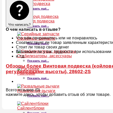
Пневмоподвеска
Показать ещё...
Оффроуд подвеска
Что написать?
Показать ещё...
О чем написать в отзыве?
Что вам понравилось или не понравилось
Серийные запчасти
Соответствует ли товар заявленным характерист
Показать ещё...
Стоит ли товар своих денег
Возникали ли у вас трудности при использовании
Стабилизаторы, аксессуары
и т.д.
Показать ещё...
Обзоры более Винтовая подвеска (койловер
регулировками высоты), 28602-2S
Распорки
Показать ещё...
Всего отзывов (0)
Развальные рычаги
нажмите здесь, чтобы добавить отзыв об этом товаре.
Показать ещё...
Сайлентблоки