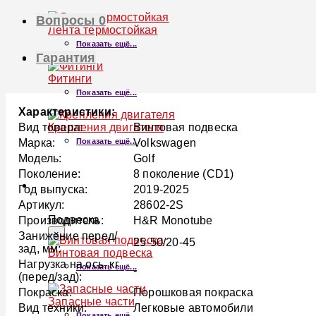
Вопросы
0
Лента термостойкая
Показать ещё...
Гарантия
Фитинги
Показать ещё...
Характеристики:
Крепления двигателя
Вид товара:
Винтовая подвеска
Показать ещё...
Марка:
Volkswagen
Модель:
Golf
Поколение:
8 поколение (CD1)
ПОДВЕСКА
Год выпуска:
2019-2025
Артикул:
28602-2S
Подвеска
Производитель:
H&R Monotube
×
Занижение перед/
25-50/20-45
зад, мм:
Винтовая подвеска
Нагрузка на ось, кг
Показать ещё...
-
(перед/зад):
Покраска:
Порошковая покраска
Запасные части
Вид техники:
Легковые автомобили
Показать ещё...