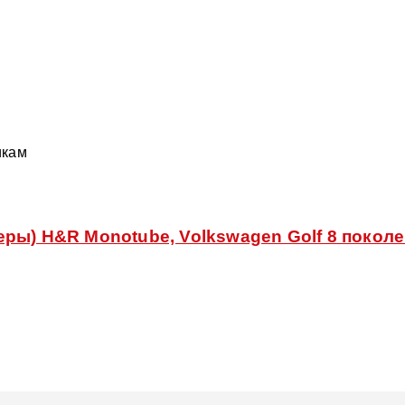
икам
ы) H&R Monotube, Volkswagen Golf 8 поколени