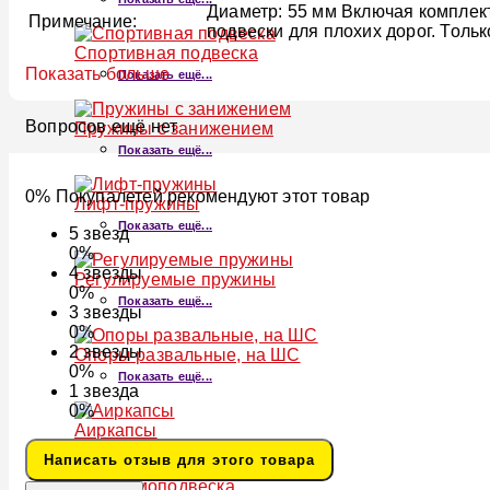
Диаметр: 55 мм Включая комплек
Примечание:
подвески для плохих дорог. Тольк
Спортивная подвеска
Показать больше
Показать ещё...
Вопросов ещё нет
Пружины с занижением
Показать ещё...
0% Покупалетей рекомендуют этот товар
Лифт-пружины
Показать ещё...
5
звезд
0%
4
звезды
Регулируемые пружины
0%
Показать ещё...
3
звезды
0%
2
звезды
Опоры развальные, на ШС
0%
Показать ещё...
1
звезда
0%
Аиркапсы
Показать ещё...
Написать отзыв для этого товара