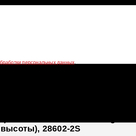
обработки персональных данных
.
lf 8 поколение (CD1), 2019-2025 (55 мм) (с регулировками высот
) H&R Monotube, Volkswagen Gol
 высоты), 28602-2S