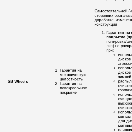
Самостоятельной (и
сторонних ориганиз
доработке, изменен
конструкции
Гарантия на
покрытие
(п
полировка/ш
лкп) не расп
при:
исполь
дисков
агресс
исполь
Гарантия на
дисков
механическую
зимней
целостность
распыл
SB Wheels
Гарантия на
очисти
лакокрасочное
горячи
покрытие
исполь
очищаю
высоко
очисти
исполь
контак
для ди
матовы
влияни