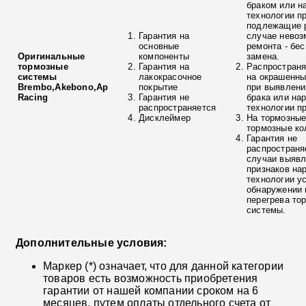
браком или н
технологии п
подлежащие р
Гарантия на
случае невоз
основные
ремонта - бе
Оригинальные
компоненты
замена.
тормозные
Гарантия на
Распространя
системы
лакокрасочное
на окрашенны
Brembo,Akebono,Ap
покрытие
при выявлени
Racing
Гарантия не
брака или на
распространяется
технологии п
Дисклеймер
На тормозные
тормозные ко
Гарантия не
распространя
случаи выяв
признаков на
технологии у
обнаружении 
перегрева то
системы.
Дополнительные условия:
Маркер (*) означает, что для данной категории
товаров есть возможность приобретения
гарантии от нашей компании сроком на 6
месяцев, путем оплаты отдельного счета от