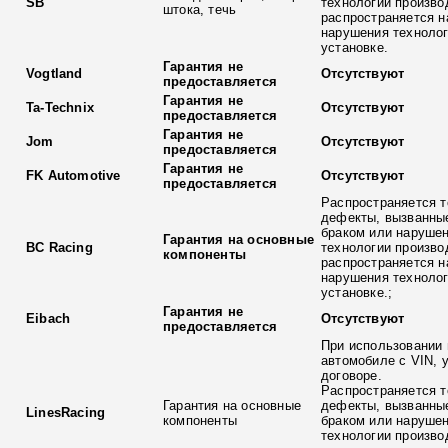
SB
технологии произво
штока, течь
распространяется н
нарушения технолог
установке.
Гарантия не
Vogtland
Отсутствуют
предоставляется
Гарантия не
Ta-Technix
Отсутствуют
предоставляется
Гарантия не
Jom
Отсутствуют
предоставляется
Гарантия не
FK Automotive
Отсутствуют
предоставляется
Распространяется т
дефекты, вызванны
браком или наруше
Гарантия на основные
BC Racing
технологии произво
компоненты
распространяется н
нарушения технолог
установке.;
Гарантия не
Eibach
Отсутствуют
предоставляется
При использовании 
автомобиле с VIN, 
договоре.
Распространяется т
Гарантия на основные
дефекты, вызванны
LinesRacing
компоненты
браком или наруше
технологии произво