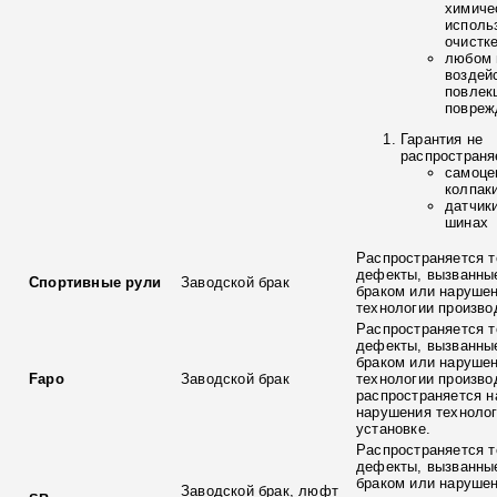
химиче
исполь
очистк
любом 
воздей
повлек
повреж
Гарантия не
распространя
самоце
колпак
датчик
шинах
Распространяется т
дефекты, вызванны
Спортивные рули
Заводской брак
браком или наруше
технологии произво
Распространяется т
дефекты, вызванны
браком или наруше
Fapo
Заводской брак
технологии произво
распространяется н
нарушения технолог
установке.
Распространяется т
дефекты, вызванны
браком или наруше
Заводской брак, люфт