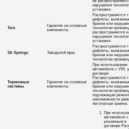
не распространяетс
нарушения технолог
установке.
Распространяется т
дефекты, вызванны
браком или наруше
Гарантия на основные
Tein
технологии произво
компоненты
распространяется н
нарушения технолог
установке.
Распространяется т
дефекты, вызванны
Sb Springs
Заводской брак
браком или наруше
технологии произво
При использовании 
автомобиле с VIN, 
договоре.
Распространяется т
Тормозные
Гарантия на основные
дефекты, вызванны
системы
компоненты
браком или наруше
технологии произво
подлежащие ремонт
невозможности ремо
бесплатная замена.
При использо
автомобиле с
указанным в
договоре.Рас