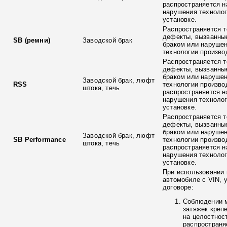
распространяется н
нарушения технолог
установке.
Распространяется т
дефекты, вызванны
SB (ремни)
Заводской брак
браком или наруше
технологии произво
Распространяется т
дефекты, вызванны
браком или наруше
Заводской брак, люфт
RSS
технологии произво
штока, течь
распространяется н
нарушения технолог
установке.
Распространяется т
дефекты, вызванны
браком или наруше
Заводской брак, люфт
SB Performance
технологии произво
штока, течь
распространяется н
нарушения технолог
установке.
При использовании 
автомобиле с VIN, 
договоре:
Соблюдении 
затяжек креп
на целостнос
распространя