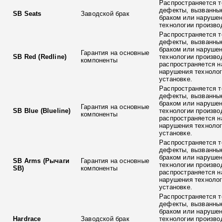
Распространяется т
дефекты, вызванны
SB Seats
Заводской брак
браком или наруше
технологии произво
Распространяется т
дефекты, вызванны
браком или наруше
Гарантия на основные
SB Red (Redline)
технологии произво
компоненты
распространяется н
нарушения технолог
установке.
Распространяется т
дефекты, вызванны
браком или наруше
Гарантия на основные
SB Blue (Blueline)
технологии произво
компоненты
распространяется н
нарушения технолог
установке.
Распространяется т
дефекты, вызванны
браком или наруше
SB Arms (Рычаги
Гарантия на основные
технологии произво
SB)
компоненты
распространяется н
нарушения технолог
установке.
Распространяется т
дефекты, вызванны
браком или наруше
Hardrace
Заводской брак
технологии произво