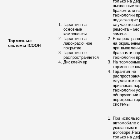
только на де
вызванные з
браком или н
технологии п
подлежащие р
Гарантия на
случае невоз
основные
ремонта - бе
компоненты
замена.
Гарантия на
Распространя
Тормозные
лакокрасочное
на окрашенны
системы ICOOH
покрытие
при выявлени
Гарантия не
брака или на
распространяется
технологии п
Дисклеймер
На тормозные
тормозные ко
Гарантия не
распространя
случаи выяв
признаков на
технологии у
обнаружении 
перегрева то
системы.
При использо
автомобиле с
указанным в
договоре.Рас
только на де