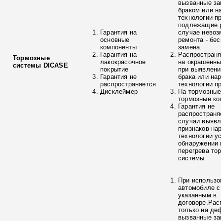
вызванные з
браком или н
технологии п
подлежащие р
Гарантия на
случае невоз
основные
ремонта - бе
компоненты
замена.
Гарантия на
Распространя
Тормозные
лакокрасочное
на окрашенны
системы DICASE
покрытие
при выявлени
Гарантия не
брака или на
распространяется
технологии п
Дисклеймер
На тормозные
тормозные ко
Гарантия не
распространя
случаи выяв
признаков на
технологии у
обнаружении 
перегрева то
системы.
При использо
автомобиле с
указанным в
договоре.Рас
только на де
вызванные з