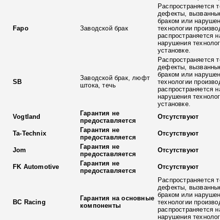
Распространяется т
дефекты, вызванны
браком или наруше
Fapo
Заводской брак
технологии произво
распространяется н
нарушения технолог
установке.
Распространяется т
дефекты, вызванны
браком или наруше
Заводской брак, люфт
SB
технологии произво
штока, течь
распространяется н
нарушения технолог
установке.
Гарантия не
Vogtland
Отсутствуют
предоставляется
Гарантия не
Ta-Technix
Отсутствуют
предоставляется
Гарантия не
Jom
Отсутствуют
предоставляется
Гарантия не
FK Automotive
Отсутствуют
предоставляется
Распространяется т
дефекты, вызванны
браком или наруше
Гарантия на основные
BC Racing
технологии произво
компоненты
распространяется н
нарушения технолог