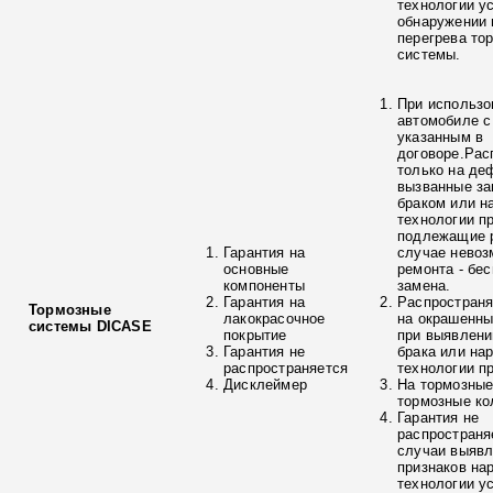
технологии у
обнаружении 
перегрева то
системы.
При использо
автомобиле с
указанным в
договоре.Рас
только на де
вызванные з
браком или н
технологии п
подлежащие р
Гарантия на
случае невоз
основные
ремонта - бе
компоненты
замена.
Гарантия на
Распространя
Тормозные
лакокрасочное
на окрашенны
системы DICASE
покрытие
при выявлени
Гарантия не
брака или на
распространяется
технологии п
Дисклеймер
На тормозные
тормозные ко
Гарантия не
распространя
случаи выяв
признаков на
технологии у