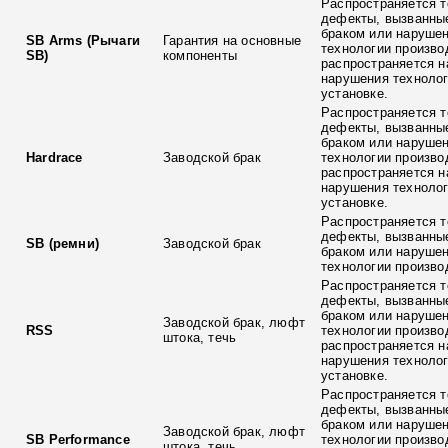
Распространяется т
дефекты, вызванны
браком или наруше
SB Arms (Рычаги
Гарантия на основные
технологии произво
SB)
компоненты
распространяется н
нарушения технолог
установке.
Распространяется т
дефекты, вызванны
браком или наруше
Hardrace
Заводской брак
технологии произво
распространяется н
нарушения технолог
установке.
Распространяется т
дефекты, вызванны
SB (ремни)
Заводской брак
браком или наруше
технологии произво
Распространяется т
дефекты, вызванны
браком или наруше
Заводской брак, люфт
RSS
технологии произво
штока, течь
распространяется н
нарушения технолог
установке.
Распространяется т
дефекты, вызванны
браком или наруше
Заводской брак, люфт
SB Performance
технологии произво
штока, течь