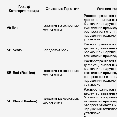
Бренд
/
Описание Гарантии
Условия га
Категория товара
Распространяется т
дефекты, вызванны
браком или наруше
Гарантия на основные
Airllen
технологии произво
компоненты
распространяется н
нарушения технолог
установке.
Распространяется т
дефекты, вызванны
SB Seats
Заводской брак
браком или наруше
технологии произво
Распространяется т
дефекты, вызванны
браком или наруше
Гарантия на основные
SB Red (Redline)
технологии произво
компоненты
распространяется н
нарушения технолог
установке.
Распространяется т
дефекты, вызванны
браком или наруше
Гарантия на основные
SB Blue (Blueline)
технологии произво
компоненты
распространяется н
нарушения технолог
установке.