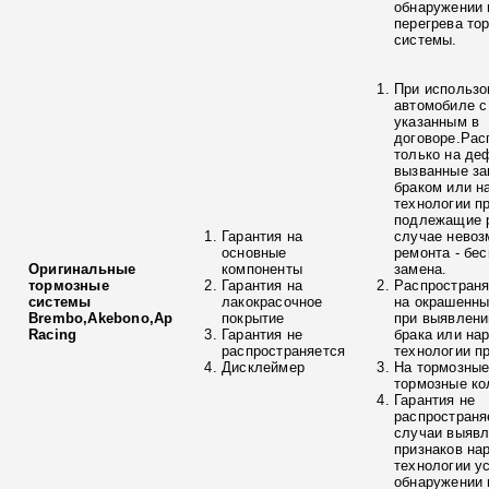
обнаружении 
перегрева то
системы.
При использо
автомобиле с
указанным в
договоре.Рас
только на де
вызванные з
браком или н
технологии п
подлежащие р
Гарантия на
случае невоз
основные
ремонта - бе
Оригинальные
компоненты
замена.
тормозные
Гарантия на
Распространя
системы
лакокрасочное
на окрашенны
Brembo,Akebono,Ap
покрытие
при выявлени
Racing
Гарантия не
брака или на
распространяется
технологии п
Дисклеймер
На тормозные
тормозные ко
Гарантия не
распространя
случаи выяв
признаков на
технологии у
обнаружении 