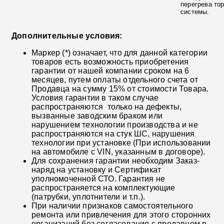
перегрева то
системы.
Дополнительные условия:
Маркер (*) означает, что для данной категории
товаров есть возможность приобретения
гарантии от нашей компании сроком на 6
месяцев, путем оплаты отдельного счета от
Продавца на сумму 15% от стоимости Товара.
Условия гарантии в таком случае
распространяются только на дефекты,
вызванные заводским браком или
нарушением технологии производства и не
распространяются на стук ШС, нарушения
технологии при установке (При использовании
на автомобиле с VIN, указанным в договоре).
Для сохранения гарантии необходим Заказ-
наряд на установку и Сертификат
уполномоченной СТО. Гарантия не
распространяется на комплектующие
(патрубки, уплотнители и т.п.).
При наличии признаков самостоятельного
ремонта или привлечения для этого сторонних
организаций без согласования с продавцом в