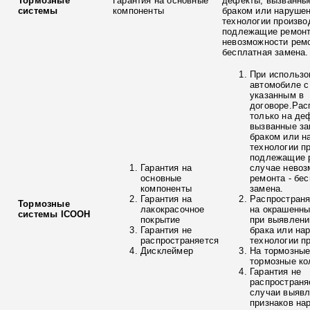
Тормозные
Гарантия на основные
дефекты, вызванны
системы
компоненты
браком или наруше
технологии произво
подлежащие ремонт
невозможности ремо
бесплатная замена.
При использо
автомобиле с
указанным в
договоре.Рас
только на де
вызванные з
браком или н
технологии п
подлежащие р
Гарантия на
случае невоз
основные
ремонта - бе
компоненты
замена.
Гарантия на
Распространя
Тормозные
лакокрасочное
на окрашенны
системы ICOOH
покрытие
при выявлени
Гарантия не
брака или на
распространяется
технологии п
Дисклеймер
На тормозные
тормозные ко
Гарантия не
распространя
случаи выяв
признаков на