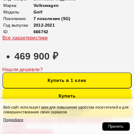
Марка:
Volkswagen
Модель:
Golf
Поколение:
7 поколение (5G)
Год выпуска:
2012-2021
ID
666742
Все характеристики
469 900 ₽
Нашли дешевле?
Купить в 1 клик
Купить
Веб-сайт использует куки для повышения удобства посетителей и для
Кредит банка партнера от
совершенствования своих сервисов
24 732 ₽ в месяц
Можно установить и
Подробнее
настроить
Принять
в нашем Автосервисе