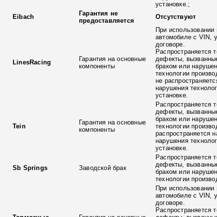
установке.;
Гарантия не
Eibach
Отсутствуют
предоставляется
При использовании 
автомобиле с VIN, 
договоре.
Распространяется т
Гарантия на основные
дефекты, вызванны
LinesRacing
компоненты
браком или наруше
технологии произво
не распространяетс
нарушения технолог
установке.
Распространяется т
дефекты, вызванны
браком или наруше
Гарантия на основные
Tein
технологии произво
компоненты
распространяется н
нарушения технолог
установке.
Распространяется т
дефекты, вызванны
Sb Springs
Заводской брак
браком или наруше
технологии произво
При использовании 
автомобиле с VIN, 
договоре.
Распространяется т