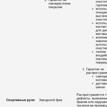
очисти
лакокрасочное
горячи
покрытие
исполь
очищаю
высоко
очисти
исполь
контак
для ди
матовы
влияни
химиче
исполь
очистк
любом 
воздей
повлек
повреж
Гарантия не
распространя
самоце
колпак
датчик
шинах
Распространяется т
дефекты, вызванны
Спортивные рули
Заводской брак
браком или наруше
технологии произво