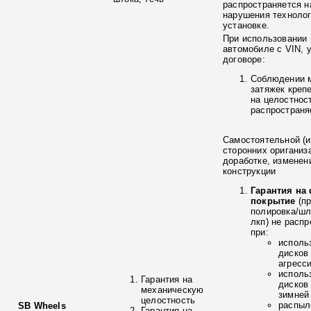
распространяется н
нарушения технолог
установке.
При использовании 
автомобиле с VIN, 
договоре:
Соблюдении 
затяжек креп
на целостнос
распространя
Самостоятельной (и
сторонних ориганиз
доработке, изменен
конструкции
Гарантия на
покрытие
(п
полировка/ш
лкп) не расп
при:
исполь
дисков
агресс
исполь
Гарантия на
дисков
механическую
зимней
целостность
распыл
SB Wheels
Гарантия на