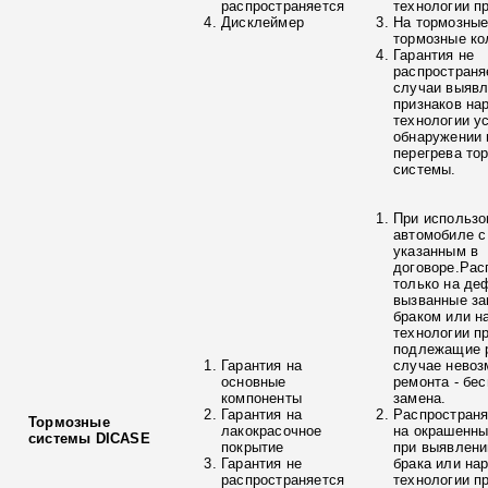
распространяется
технологии п
Дисклеймер
На тормозные
тормозные ко
Гарантия не
распространя
случаи выяв
признаков на
технологии у
обнаружении 
перегрева то
системы.
При использо
автомобиле с
указанным в
договоре.Рас
только на де
вызванные з
браком или н
технологии п
подлежащие р
Гарантия на
случае невоз
основные
ремонта - бе
компоненты
замена.
Гарантия на
Распространя
Тормозные
лакокрасочное
на окрашенны
системы DICASE
покрытие
при выявлени
Гарантия не
брака или на
распространяется
технологии п