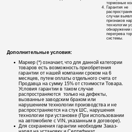
тормозные ко
Гарантия не
распространя
случаи выяв
признаков на
технологии у
обнаружении 
перегрева то
системы.
Дополнительные условия:
Маркер (*) означает, что для данной категории
товаров есть возможность приобретения
гарантии от нашей компании сроком на 6
месяцев, путем оплаты отдельного счета от
Продавца на сумму 15% от стоимости Товара.
Условия гарантии в таком случае
распространяются только на дефекты,
вызванные заводским браком или
нарушением технологии производства и не
распространяются на стук ШС, нарушения
технологии при установке (При использовании
на автомобиле с VIN, указанным в договоре).
Для сохранения гарантии необходим Заказ-
наряд на установку и Сертификат