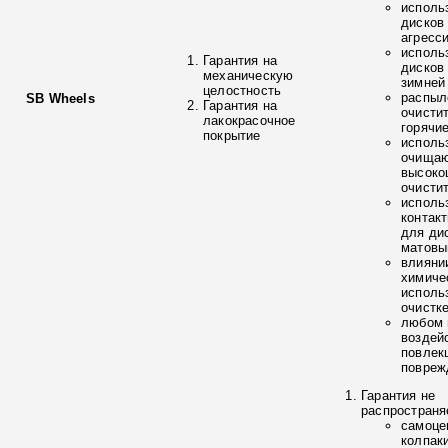
исполь
дисков
агресс
исполь
Гарантия на
дисков
механическую
зимней
целостность
распыл
SB Wheels
Гарантия на
очисти
лакокрасочное
горячи
покрытие
исполь
очищаю
высоко
очисти
исполь
контак
для ди
матовы
влияни
химиче
исполь
очистк
любом 
воздей
повлек
повреж
Гарантия не
распространя
самоце
колпак