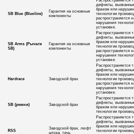
Распространяется т
дефекты, вызванны
браком или наруше
Гарантия на основные
SB Blue (Blueline)
технологии произво
компоненты
распространяется н
нарушения технолог
установке.
Распространяется т
дефекты, вызванны
браком или наруше
SB Arms (Рычаги
Гарантия на основные
технологии произво
SB)
компоненты
распространяется н
нарушения технолог
установке.
Распространяется т
дефекты, вызванны
браком или наруше
Hardrace
Заводской брак
технологии произво
распространяется н
нарушения технолог
установке.
Распространяется т
дефекты, вызванны
SB (ремни)
Заводской брак
браком или наруше
технологии произво
Распространяется т
дефекты, вызванны
браком или наруше
Заводской брак, люфт
RSS
технологии произво
штока, течь