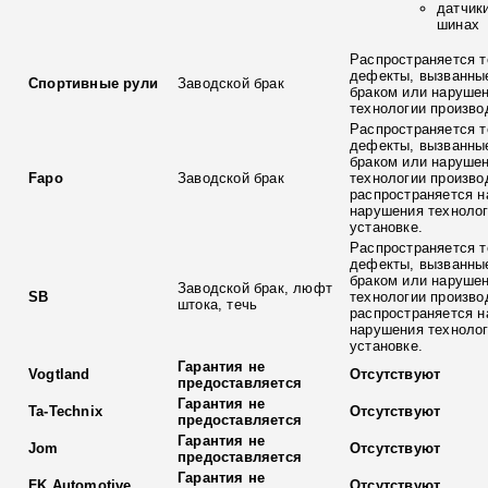
датчик
шинах
Распространяется т
дефекты, вызванны
Спортивные рули
Заводской брак
браком или наруше
технологии произво
Распространяется т
дефекты, вызванны
браком или наруше
Fapo
Заводской брак
технологии произво
распространяется н
нарушения технолог
установке.
Распространяется т
дефекты, вызванны
браком или наруше
Заводской брак, люфт
SB
технологии произво
штока, течь
распространяется н
нарушения технолог
установке.
Гарантия не
Vogtland
Отсутствуют
предоставляется
Гарантия не
Ta-Technix
Отсутствуют
предоставляется
Гарантия не
Jom
Отсутствуют
предоставляется
Гарантия не
FK Automotive
Отсутствуют