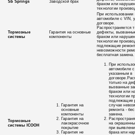
Sb Springs
Заводской брак
браком или наруше
технологии произво
При использовании 
автомобиле с VIN, 
договоре.
Распространяется т
Тормозные
Гарантия на основные
дефекты, вызванны
системы
компоненты
браком или наруше
технологии произво
подлежащие ремонт
невозможности ремо
бесплатная замена.
При использо
автомобиле с
указанным в
договоре.Рас
только на де
вызванные з
браком или н
технологии п
подлежащие р
Гарантия на
случае невоз
основные
ремонта - бе
компоненты
замена.
Гарантия на
Распространя
Тормозные
лакокрасочное
на окрашенны
системы ICOOH
покрытие
при выявлени
Гарантия не
брака или на