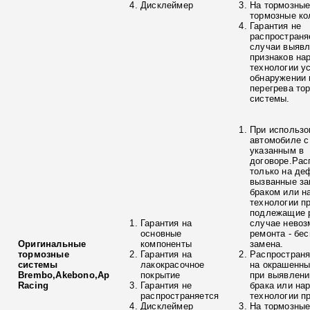
Дисклеймер
На тормозные
тормозные ко
Гарантия не
распространя
случаи выяв
признаков на
технологии у
обнаружении 
перегрева то
системы.
При использо
автомобиле с
указанным в
договоре.Рас
только на де
вызванные з
браком или н
технологии п
подлежащие р
Гарантия на
случае невоз
основные
ремонта - бе
Оригинальные
компоненты
замена.
тормозные
Гарантия на
Распространя
системы
лакокрасочное
на окрашенны
Brembo,Akebono,Ap
покрытие
при выявлени
Racing
Гарантия не
брака или на
распространяется
технологии п
Дисклеймер
На тормозные