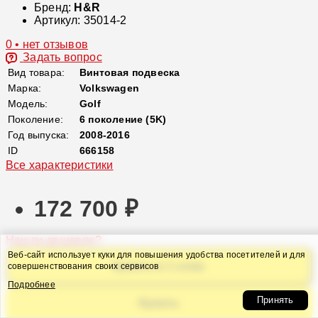
Бренд:
H&R
Артикул:
35014-2
0 • нет отзывов
Задать вопрос
Вид товара:
Винтовая подвеска
Марка:
Volkswagen
Модель:
Golf
Поколение:
6 поколение (5K)
Год выпуска:
2008-2016
ID
666158
Все характеристики
172 700 ₽
Нашли дешевле?
Веб-сайт использует куки для повышения удобства посетителей и для
Купить в 1 клик
совершенствования своих сервисов
Подробнее
Принять
Купить