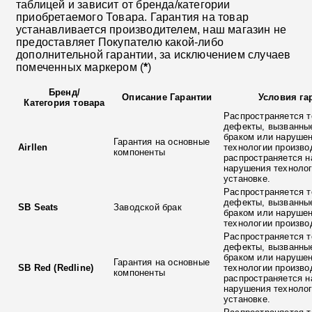
таблицей и зависит от бренда/категории
приобретаемого Товара. Гарантия на товар
устанавливается производителем, наш магазин не
предоставляет Покупателю какой-либо
дополнительной гарантии, за исключением случаев
помеченных маркером (
*
)
Бренд
/
Описание Гарантии
Условия га
Категория товара
Распространяется т
дефекты, вызванны
браком или наруше
Гарантия на основные
Airllen
технологии произво
компоненты
распространяется н
нарушения технолог
установке.
Распространяется т
дефекты, вызванны
SB Seats
Заводской брак
браком или наруше
технологии произво
Распространяется т
дефекты, вызванны
браком или наруше
Гарантия на основные
SB Red (Redline)
технологии произво
компоненты
распространяется н
нарушения технолог
установке.