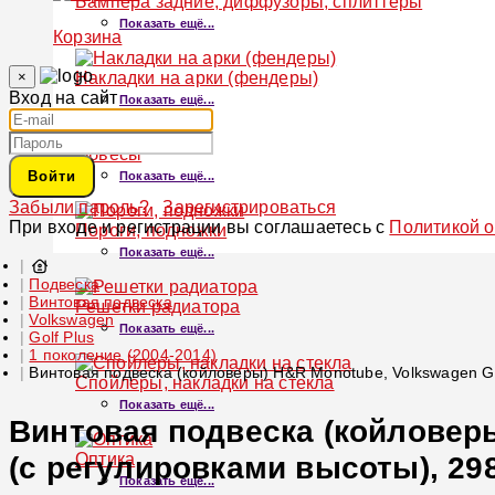
Бампера задние, диффузоры, сплиттеры
Показать ещё...
Корзина
×
Накладки на арки (фендеры)
Вход на сайт
Показать ещё...
Обвесы
Войти
Показать ещё...
Забыли пароль?
Зарегистрироваться
При входе и регистрации вы соглашаетесь с
Политикой 
Пороги, подножки
Показать ещё...
Подвеска
Винтовая подвеска
Решетки радиатора
Volkswagen
Показать ещё...
Golf Plus
1 поколение (2004-2014)
Винтовая подвеска (койловеры) H&R Monotube, Volkswagen Go
Спойлеры, накладки на стекла
Показать ещё...
Винтовая подвеска (койловеры
Оптика
(с регулировками высоты), 29
Показать ещё...