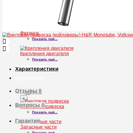
Лента термостойкая
Показать ещё...
Фитинги
Показать ещё...
Крепления двигателя
Показать ещё...
Характеристики
ПОДВЕСКА
Отзывы
0
Подвеска
×
Вопросы
0
Винтовая подвеска
Показать ещё...
Гарантия
Запасные части
Показать ещё...