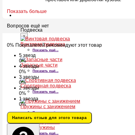
Показать больше
ПОДВЕСКА
Вопросов ещё нет
Подвеска
×
Винтовая подвеска
0% Покупалетей рекомендуют этот товар
Показать ещё...
5
звезд
0%
Запасные части
4
звезды
Показать ещё...
0%
3
звезды
0%
Спортивная подвеска
2
звезды
Показать ещё...
0%
1
звезда
0%
Пружины с занижением
Показать ещё...
Написать отзыв для этого товара
Лифт-пружины
Показать ещё...