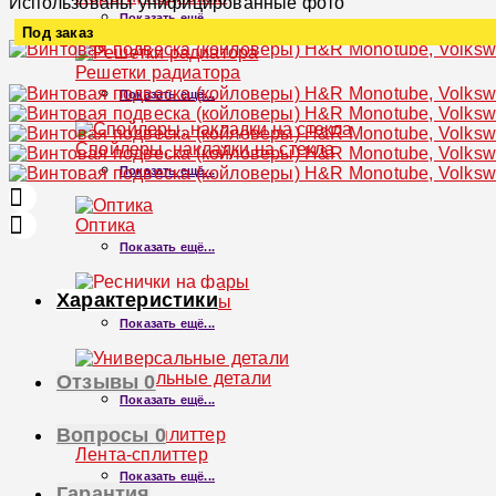
Использованы унифицированные фото
Показать ещё...
Под заказ
Увеличить
Решетки радиатора
Показать ещё...
Спойлеры, накладки на стекла
Показать ещё...
Оптика
Показать ещё...
Характеристики
Реснички на фары
Показать ещё...
Универсальные детали
Отзывы
0
Показать ещё...
Вопросы
0
Лента-сплиттер
Показать ещё...
Гарантия