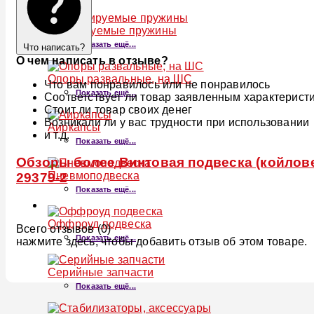
Регулируемые пружины
Показать ещё...
Что написать?
О чем написать в отзыве?
Опоры развальные, на ШС
Что вам понравилось или не понравилось
Показать ещё...
Соответствует ли товар заявленным характерист
Стоит ли товар своих денег
Возникали ли у вас трудности при использовании
Аиркапсы
и т.д.
Показать ещё...
Обзоры более Винтовая подвеска (койлове
Пневмоподвеска
29379-2
Показать ещё...
Оффроуд подвеска
Всего отзывов (0)
Показать ещё...
нажмите здесь, чтобы добавить отзыв об этом товаре.
Серийные запчасти
Показать ещё...