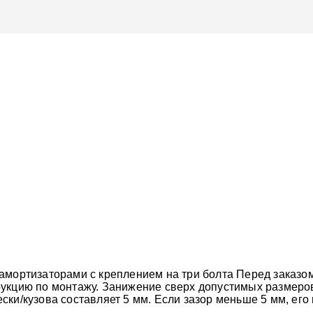
амортизаторами с креплением на три болта Перед заказо
рукцию по монтажу. Занижение сверх допустимых размер
ски/кузова составляет 5 мм. Если зазор меньше 5 мм, ег