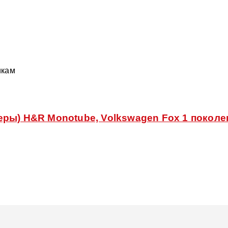
икам
ры) H&R Monotube, Volkswagen Fox 1 поколен