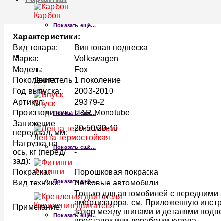
Карбон
Показать ещё...
Характеристики:
Вид товара:
Винтовая подвеска
ДВИГАТЕЛЬ
Марка:
Volkswagen
Модель:
Fox
Двигатель
Поколение:
1 поколение
×
Год выпуска:
2003-2010
Артикул:
29379-2
Впуск
Производитель:
H&R Monotube
Показать ещё...
Занижение
20-50/20-40
перед/зад, мм:
Лента термостойкая
Нагрузка на
Показать ещё...
ось, кг (перед/
-
зад):
Фитинги
Покраска:
Порошковая покраска
Показать ещё...
Вид техники:
Легковые автомобили
Только для автомобилей с передними 
амортизатора, см. Приложенную инст
Крепления двигателя
Примечание:
зазор между шинами и деталями подве
Показать ещё...
проставок или доработки кузова.