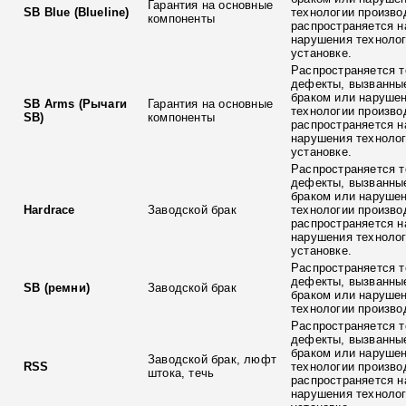
Гарантия на основные
SB Blue (Blueline)
технологии произво
компоненты
распространяется н
нарушения технолог
установке.
Распространяется т
дефекты, вызванны
браком или наруше
SB Arms (Рычаги
Гарантия на основные
технологии произво
SB)
компоненты
распространяется н
нарушения технолог
установке.
Распространяется т
дефекты, вызванны
браком или наруше
Hardrace
Заводской брак
технологии произво
распространяется н
нарушения технолог
установке.
Распространяется т
дефекты, вызванны
SB (ремни)
Заводской брак
браком или наруше
технологии произво
Распространяется т
дефекты, вызванны
браком или наруше
Заводской брак, люфт
RSS
технологии произво
штока, течь
распространяется н
нарушения технолог