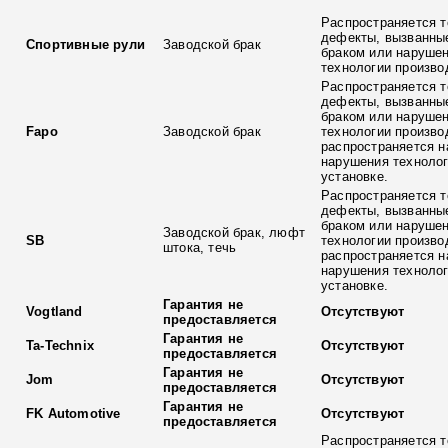
Распространяется т
дефекты, вызванны
Спортивные рули
Заводской брак
браком или наруше
технологии произво
Распространяется т
дефекты, вызванны
браком или наруше
Fapo
Заводской брак
технологии произво
распространяется н
нарушения технолог
установке.
Распространяется т
дефекты, вызванны
браком или наруше
Заводской брак, люфт
SB
технологии произво
штока, течь
распространяется н
нарушения технолог
установке.
Гарантия не
Vogtland
Отсутствуют
предоставляется
Гарантия не
Ta-Technix
Отсутствуют
предоставляется
Гарантия не
Jom
Отсутствуют
предоставляется
Гарантия не
FK Automotive
Отсутствуют
предоставляется
Распространяется т