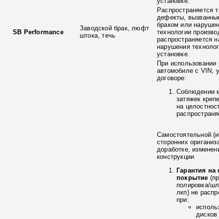
установке.
Распространяется т
дефекты, вызванны
браком или наруше
Заводской брак, люфт
SB Performance
технологии произво
штока, течь
распространяется н
нарушения технолог
установке.
При использовании 
автомобиле с VIN, 
договоре:
Соблюдении 
затяжек креп
на целостнос
распространя
Самостоятельной (и
сторонних ориганиз
доработке, изменен
конструкции
Гарантия на
покрытие
(п
полировка/ш
лкп) не расп
при:
исполь
дисков