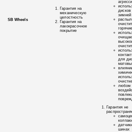
агресс
исполь
Гарантия на
дисков
механическую
зимней
целостность
распыл
SB Wheels
Гарантия на
очисти
лакокрасочное
горячи
покрытие
исполь
очищаю
высоко
очисти
исполь
контак
для ди
матовы
влияни
химиче
исполь
очистк
любом 
воздей
повлек
повреж
Гарантия не
распространя
самоце
колпак
датчик
шинах