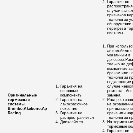
Гарантия не
распространя
случаи выяв
признаков на
технологии у
обнаружении 
перегрева то
системы.
При использо
автомобиле с
указанным в
договоре.Рас
только на де
вызванные з
браком или н
технологии п
подлежащие р
Гарантия на
случае невоз
основные
ремонта - бе
Оригинальные
компоненты
замена.
тормозные
Гарантия на
Распространя
системы
лакокрасочное
на окрашенны
Brembo,Akebono,Ap
покрытие
при выявлени
Racing
Гарантия не
брака или на
распространяется
технологии п
Дисклеймер
На тормозные
тормозные ко
Гарантия не