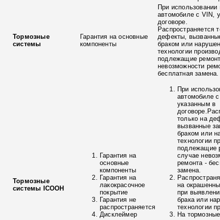
При использовании 
автомобиле с VIN, 
договоре.
Распространяется т
Тормозные
Гарантия на основные
дефекты, вызванны
системы
компоненты
браком или наруше
технологии произво
подлежащие ремонт
невозможности ремо
бесплатная замена.
При использо
автомобиле с
указанным в
договоре.Рас
только на де
вызванные з
браком или н
технологии п
подлежащие р
Гарантия на
случае невоз
основные
ремонта - бе
компоненты
замена.
Гарантия на
Распространя
Тормозные
лакокрасочное
на окрашенны
системы ICOOH
покрытие
при выявлени
Гарантия не
брака или на
распространяется
технологии п
Дисклеймер
На тормозные