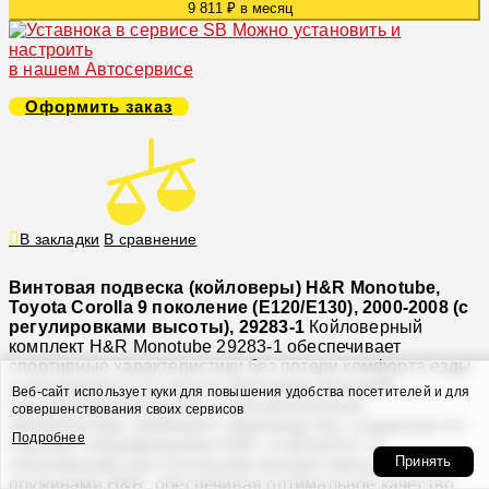
9 811 ₽ в месяц
Можно установить и
настроить
в нашем Автосервисе
Оформить заказ
В закладки
В сравнение
Винтовая подвеска (койловеры) H&R Monotube,
Toyota Corolla 9 поколение (E120/E130), 2000-2008 (с
регулировками высоты), 29283-1
Койловерный
комплект H&R Monotube 29283-1 обеспечивает
спортивные характеристики без потери комфорта езды
и регулируется по высоте благодаря внешней
Веб-сайт использует куки для повышения удобства посетителей и для
регулировочной резьбе. Газонаполненные
совершенствования своих сервисов
амортизаторы немецкого производства, созданные по
Подробнее
строгим спецификациям H&R, сочетаются со
Принять
спортивными или гоночными прогрессивными
пружинами H&R, обеспечивая оптимальное качество