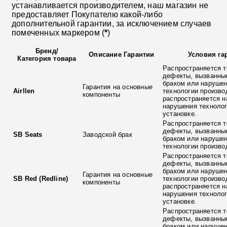
устанавливается производителем, наш магазин не
предоставляет Покупателю какой-либо
дополнительной гарантии, за исключением случаев
помеченных маркером (
*
)
Бренд
/
Описание Гарантии
Условия га
Категория товара
Распространяется т
дефекты, вызванны
браком или наруше
Гарантия на основные
Airllen
технологии произво
компоненты
распространяется н
нарушения технолог
установке.
Распространяется т
дефекты, вызванны
SB Seats
Заводской брак
браком или наруше
технологии произво
Распространяется т
дефекты, вызванны
браком или наруше
Гарантия на основные
SB Red (Redline)
технологии произво
компоненты
распространяется н
нарушения технолог
установке.
Распространяется т
дефекты, вызванны
браком или наруше