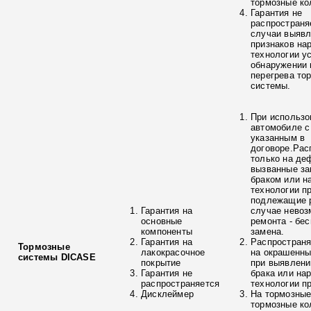
тормозные ко
Гарантия не
распространя
случаи выяв
признаков на
технологии у
обнаружении 
перегрева то
системы.
При использо
автомобиле с
указанным в
договоре.Рас
только на де
вызванные з
браком или н
технологии п
подлежащие р
Гарантия на
случае невоз
основные
ремонта - бе
компоненты
замена.
Гарантия на
Распространя
Тормозные
лакокрасочное
на окрашенны
системы DICASE
покрытие
при выявлени
Гарантия не
брака или на
распространяется
технологии п
Дисклеймер
На тормозные
тормозные ко