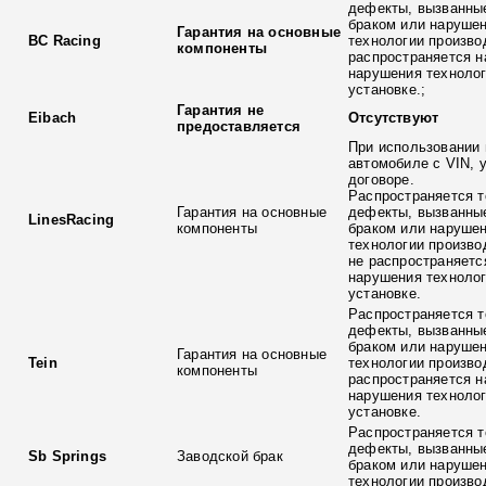
дефекты, вызванны
браком или наруше
Гарантия на основные
BC Racing
технологии произво
компоненты
распространяется н
нарушения технолог
установке.;
Гарантия не
Eibach
Отсутствуют
предоставляется
При использовании 
автомобиле с VIN, 
договоре.
Распространяется т
Гарантия на основные
дефекты, вызванны
LinesRacing
компоненты
браком или наруше
технологии произво
не распространяетс
нарушения технолог
установке.
Распространяется т
дефекты, вызванны
браком или наруше
Гарантия на основные
Tein
технологии произво
компоненты
распространяется н
нарушения технолог
установке.
Распространяется т
дефекты, вызванны
Sb Springs
Заводской брак
браком или наруше
технологии произво