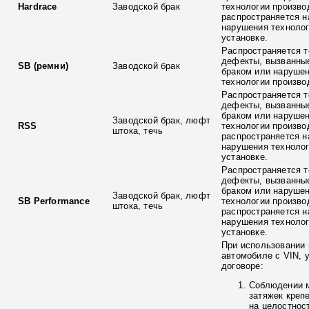
Hardrace
Заводской брак
технологии произво
распространяется н
нарушения технолог
установке.
Распространяется т
дефекты, вызванны
SB (ремни)
Заводской брак
браком или наруше
технологии произво
Распространяется т
дефекты, вызванны
браком или наруше
Заводской брак, люфт
RSS
технологии произво
штока, течь
распространяется н
нарушения технолог
установке.
Распространяется т
дефекты, вызванны
браком или наруше
Заводской брак, люфт
SB Performance
технологии произво
штока, течь
распространяется н
нарушения технолог
установке.
При использовании 
автомобиле с VIN, 
договоре:
Соблюдении 
затяжек креп
на целостнос