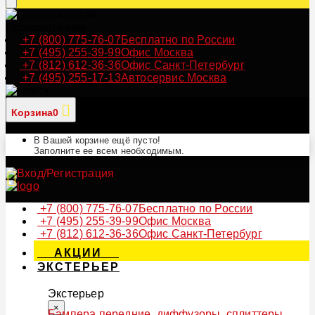
Позвонить нам
+7 (800) 775-76-07
Бесплатно по России
+7 (495) 255-39-99
Офис Москва
+7 (812) 612-36-36
Офис Санкт-Петербург
+7 (495) 255-17-13
Автосервис Москва
Корзина
0
В Вашей корзине ещё пусто!
Заполните ее всем необходимым.
+7 (800) 775-76-07
Бесплатно по России
+7 (495) 255-39-99
Офис Москва
+7 (812) 612-36-36
Офис Санкт-Петербург
АКЦИИ
ЭКСТЕРЬЕР
Экстерьер
×
Бампера передние, диффузоры, сплиттеры