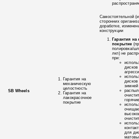
распространя
Самостоятельной (и
сторонних ориганиз
доработке, изменен
конструкции
Гарантия на
покрытие
(п
полировка/ш
лкп) не расп
при:
исполь
дисков
агресс
исполь
Гарантия на
дисков
механическую
зимней
целостность
распыл
SB Wheels
Гарантия на
очисти
лакокрасочное
горячи
покрытие
исполь
очищаю
высоко
очисти
исполь
контак
для ди
матовы