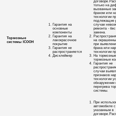
договоре.Рас
только на де
вызванные з
браком или н
технологии п
подлежащие р
Гарантия на
случае невоз
основные
ремонта - бе
компоненты
замена.
Гарантия на
Распространя
Тормозные
лакокрасочное
на окрашенны
системы ICOOH
покрытие
при выявлени
Гарантия не
брака или на
распространяется
технологии п
Дисклеймер
На тормозные
тормозные ко
Гарантия не
распространя
случаи выяв
признаков на
технологии у
обнаружении 
перегрева то
системы.
При использо
автомобиле с
указанным в
договоре.Рас