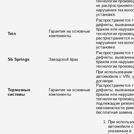
технологии произво
не распространяетс
нарушения технолог
установке.
Распространяется т
дефекты, вызванны
браком или наруше
Гарантия на основные
Tein
технологии произво
компоненты
распространяется н
нарушения технолог
установке.
Распространяется т
дефекты, вызванны
Sb Springs
Заводской брак
браком или наруше
технологии произво
При использовании 
автомобиле с VIN, 
договоре.
Распространяется т
Тормозные
Гарантия на основные
дефекты, вызванны
системы
компоненты
браком или наруше
технологии произво
подлежащие ремонт
невозможности ремо
бесплатная замена.
При использо
автомобиле с
указанным в