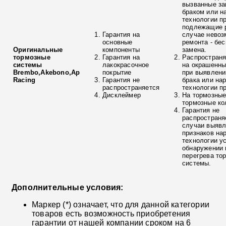
вызванные з
браком или н
технологии п
подлежащие р
Гарантия на
случае невоз
основные
ремонта - бе
Оригинальные
компоненты
замена.
тормозные
Гарантия на
Распространя
системы
лакокрасочное
на окрашенны
Brembo,Akebono,Ap
покрытие
при выявлени
Racing
Гарантия не
брака или на
распространяется
технологии п
Дисклеймер
На тормозные
тормозные ко
Гарантия не
распространя
случаи выяв
признаков на
технологии у
обнаружении 
перегрева то
системы.
Дополнительные условия:
Маркер (*) означает, что для данной категории
товаров есть возможность приобретения
гарантии от нашей компании сроком на 6