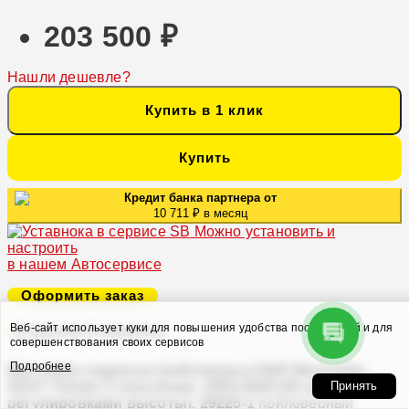
203 500 ₽
Нашли дешевле?
Купить в 1 клик
Купить
Кредит банка партнера от
10 711 ₽ в месяц
Можно установить и
настроить
в нашем Автосервисе
Оформить заказ
Веб-сайт использует куки для повышения удобства посетителей и для
В закладки
В сравнение
совершенствования своих сервисов
Подробнее
Винтовая подвеска (койловеры) H&R Monotube,
SEAT Toledo 3 поколение, 2004-2009 (55 мм) (с
Принять
регулировками высоты), 29225-1
Койловерный