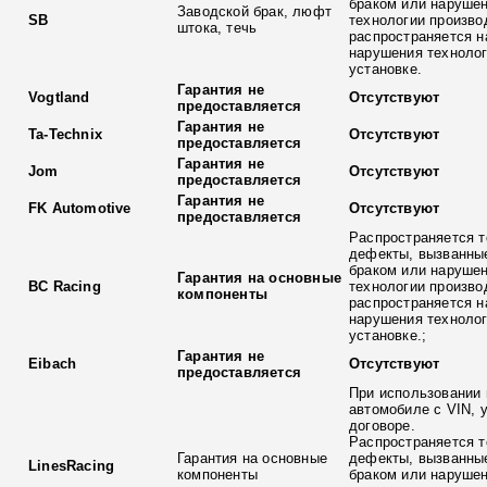
браком или наруше
Заводской брак, люфт
SB
технологии произво
штока, течь
распространяется н
нарушения технолог
установке.
Гарантия не
Vogtland
Отсутствуют
предоставляется
Гарантия не
Ta-Technix
Отсутствуют
предоставляется
Гарантия не
Jom
Отсутствуют
предоставляется
Гарантия не
FK Automotive
Отсутствуют
предоставляется
Распространяется т
дефекты, вызванны
браком или наруше
Гарантия на основные
BC Racing
технологии произво
компоненты
распространяется н
нарушения технолог
установке.;
Гарантия не
Eibach
Отсутствуют
предоставляется
При использовании 
автомобиле с VIN, 
договоре.
Распространяется т
Гарантия на основные
дефекты, вызванны
LinesRacing
компоненты
браком или наруше