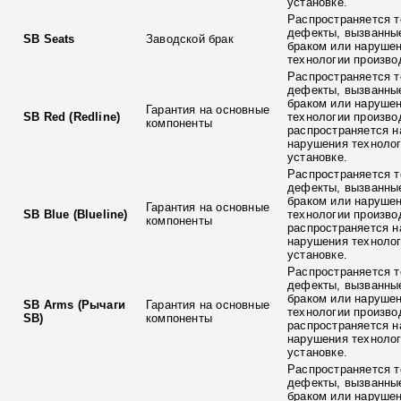
установке.
Распространяется т
дефекты, вызванны
SB Seats
Заводской брак
браком или наруше
технологии произво
Распространяется т
дефекты, вызванны
браком или наруше
Гарантия на основные
SB Red (Redline)
технологии произво
компоненты
распространяется н
нарушения технолог
установке.
Распространяется т
дефекты, вызванны
браком или наруше
Гарантия на основные
SB Blue (Blueline)
технологии произво
компоненты
распространяется н
нарушения технолог
установке.
Распространяется т
дефекты, вызванны
браком или наруше
SB Arms (Рычаги
Гарантия на основные
технологии произво
SB)
компоненты
распространяется н
нарушения технолог
установке.
Распространяется т
дефекты, вызванны
браком или наруше