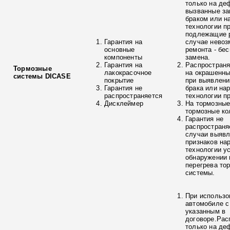
только на де
вызванные з
браком или н
технологии п
подлежащие р
Гарантия на
случае невоз
основные
ремонта - бе
компоненты
замена.
Гарантия на
Распространя
Тормозные
лакокрасочное
на окрашенны
системы DICASE
покрытие
при выявлени
Гарантия не
брака или на
распространяется
технологии п
Дисклеймер
На тормозные
тормозные ко
Гарантия не
распространя
случаи выяв
признаков на
технологии у
обнаружении 
перегрева то
системы.
При использо
автомобиле с
указанным в
договоре.Рас
только на де