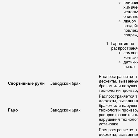
влияни
химиче
исполь
очистк
любом 
воздей
повлек
повреж
Гарантия не
распространя
самоце
колпак
датчик
шинах
Распространяется т
дефекты, вызванны
Спортивные рули
Заводской брак
браком или наруше
технологии произво
Распространяется т
дефекты, вызванны
браком или наруше
Fapo
Заводской брак
технологии произво
распространяется н
нарушения технолог
установке.
Распространяется т
дефекты, вызванны