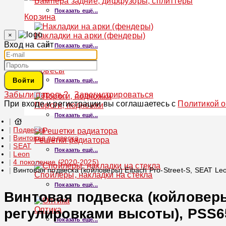
Бампера задние, диффузоры, сплиттеры
Показать ещё...
Корзина
×
Накладки на арки (фендеры)
Вход на сайт
Показать ещё...
Обвесы
Войти
Показать ещё...
Забыли пароль?
Зарегистрироваться
При входе и регистрации вы соглашаетесь с
Политикой 
Пороги, подножки
Показать ещё...
Подвеска
Винтовая подвеска
Решетки радиатора
SEAT
Показать ещё...
Leon
4 поколение (2020-2025)
Винтовая подвеска (койловеры) Eibach Pro-Street-S, SEAT Le
Спойлеры, накладки на стекла
Показать ещё...
Винтовая подвеска (койловеры)
Оптика
регулировками высоты), PSS65
Показать ещё...