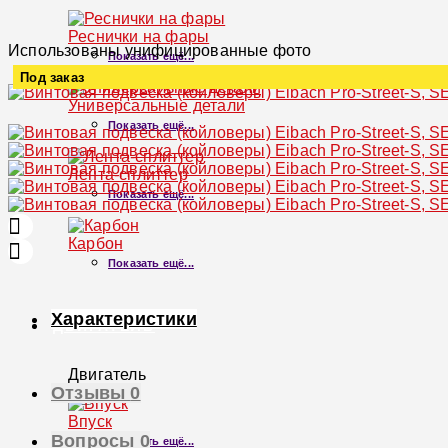
Реснички на фары
Использованы унифицированные фото
Показать ещё...
Под заказ
Универсальные детали
Увеличить
Показать ещё...
Лента-сплиттер
Показать ещё...
Карбон
Показать ещё...
Характеристики
ДВИГАТЕЛЬ
Двигатель
Отзывы
0
×
Впуск
Вопросы
0
Показать ещё...