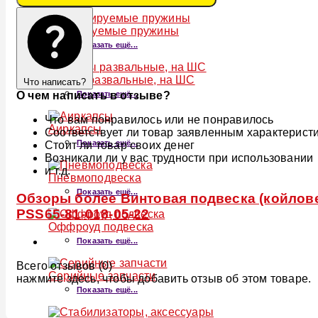
Регулируемые пружины
Показать ещё...
Опоры развальные, на ШС
Что написать?
Показать ещё...
О чем написать в отзыве?
Что вам понравилось или не понравилось
Аиркапсы
Соответствует ли товар заявленным характерист
Показать ещё...
Стоит ли товар своих денег
Возникали ли у вас трудности при использовании
и т.д.
Пневмоподвеска
Показать ещё...
Обзоры более Винтовая подвеска (койловер
PSS65-81-018-05-22
Оффроуд подвеска
Показать ещё...
Всего отзывов (0)
Серийные запчасти
нажмите здесь, чтобы добавить отзыв об этом товаре.
Показать ещё...