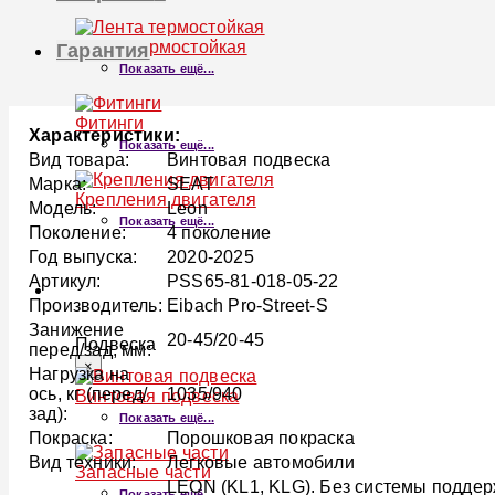
Лента термостойкая
Гарантия
Показать ещё...
Фитинги
Характеристики:
Показать ещё...
Вид товара:
Винтовая подвеска
Марка:
SEAT
Крепления двигателя
Модель:
Leon
Показать ещё...
Поколение:
4 поколение
Год выпуска:
2020-2025
Артикул:
PSS65-81-018-05-22
ПОДВЕСКА
Производитель:
Eibach Pro-Street-S
Занижение
20-45/20-45
Подвеска
перед/зад, мм:
×
Нагрузка на
ось, кг (перед/
1035/940
Винтовая подвеска
зад):
Показать ещё...
Покраска:
Порошковая покраска
Вид техники:
Легковые автомобили
Запасные части
LEON (KL1, KLG). Без системы поддер
Показать ещё...