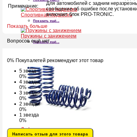
Для автомобилей с задним неразрезн
Примечание:
сообщение об ошибке после установки
включает блок PRO-TRONIC.
Спортивная подвеска
Показать ещё...
Показать больше
Пружины с занижением
Вопросов ещё нет
Показать ещё...
0% Покупалетей рекомендуют этот товар
5
звезд
0%
4
звезды
0%
3
звезды
0%
2
звезды
0%
1
звезда
0%
Лифт-пружины
Написать отзыв для этого товара
Показать ещё...