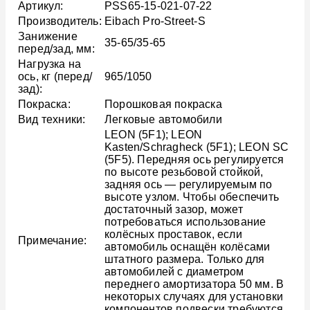
Артикул:
PSS65-15-021-07-22
Производитель:
Eibach Pro-Street-S
Занижение
35-65/35-65
перед/зад, мм:
Нагрузка на
ось, кг (перед/
965/1050
зад):
Покраска:
Порошковая покраска
Вид техники:
Легковые автомобили
LEON (5F1); LEON
Kasten/Schragheck (5F1); LEON SC
(5F5). Передняя ось регулируется
по высоте резьбовой стойкой,
задняя ось — регулируемым по
высоте узлом. Чтобы обеспечить
достаточный зазор, может
потребоваться использование
колёсных проставок, если
Примечание:
автомобиль оснащён колёсами
штатного размера. Только для
автомобилей с диаметром
переднего амортизатора 50 мм. В
некоторых случаях для установки
компонентов подвески требуются