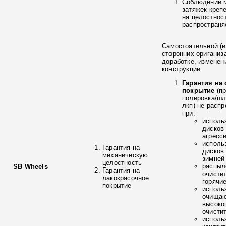
Соблюдении 
затяжек креп
на целостнос
распространя
Самостоятельной (и
сторонних ориганиз
доработке, изменен
конструкции
Гарантия на
покрытие
(п
полировка/ш
лкп) не расп
при:
исполь
дисков
агресс
исполь
Гарантия на
дисков
механическую
зимней
целостность
распыл
SB Wheels
Гарантия на
очисти
лакокрасочное
горячи
покрытие
исполь
очищаю
высоко
очисти
исполь