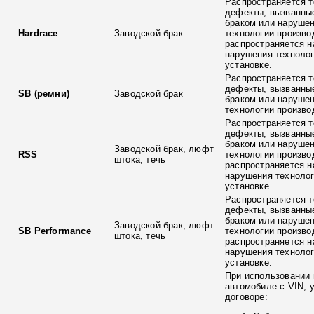
Распространяется т
дефекты, вызванны
браком или наруше
Hardrace
Заводской брак
технологии произво
распространяется н
нарушения технолог
установке.
Распространяется т
дефекты, вызванны
SB (ремни)
Заводской брак
браком или наруше
технологии произво
Распространяется т
дефекты, вызванны
браком или наруше
Заводской брак, люфт
RSS
технологии произво
штока, течь
распространяется н
нарушения технолог
установке.
Распространяется т
дефекты, вызванны
браком или наруше
Заводской брак, люфт
SB Performance
технологии произво
штока, течь
распространяется н
нарушения технолог
установке.
При использовании 
автомобиле с VIN, 
договоре: