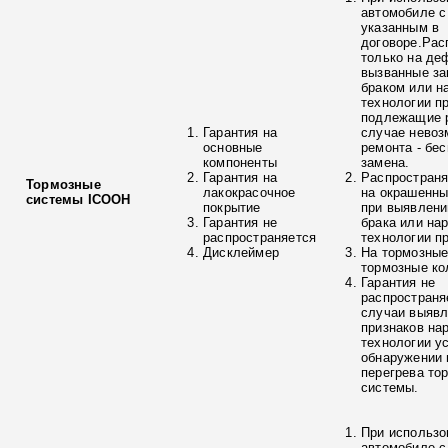
автомобиле с
указанным в
договоре.Рас
только на де
вызванные з
браком или н
технологии п
подлежащие р
Гарантия на
случае невоз
основные
ремонта - бе
компоненты
замена.
Гарантия на
Распространя
Тормозные
лакокрасочное
на окрашенны
системы ICOOH
покрытие
при выявлени
Гарантия не
брака или на
распространяется
технологии п
Дисклеймер
На тормозные
тормозные ко
Гарантия не
распространя
случаи выяв
признаков на
технологии у
обнаружении 
перегрева то
системы.
При использо
автомобиле с