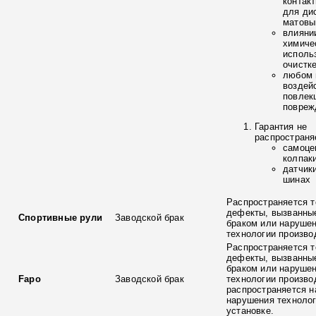
контак
для ди
матовы
влияни
химиче
исполь
очистк
любом 
воздей
повлек
повреж
Гарантия не
распространя
самоце
колпак
датчик
шинах
Распространяется т
дефекты, вызванны
Спортивные рули
Заводской брак
браком или наруше
технологии произво
Распространяется т
дефекты, вызванны
браком или наруше
Fapo
Заводской брак
технологии произво
распространяется н
нарушения технолог
установке.