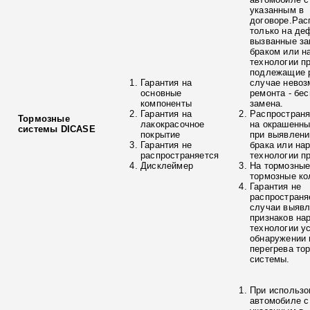
указанным в
договоре.Рас
только на де
вызванные з
браком или н
технологии п
подлежащие р
Гарантия на
случае невоз
основные
ремонта - бе
компоненты
замена.
Гарантия на
Распространя
Тормозные
лакокрасочное
на окрашенны
системы DICASE
покрытие
при выявлени
Гарантия не
брака или на
распространяется
технологии п
Дисклеймер
На тормозные
тормозные ко
Гарантия не
распространя
случаи выяв
признаков на
технологии у
обнаружении 
перегрева то
системы.
При использо
автомобиле с