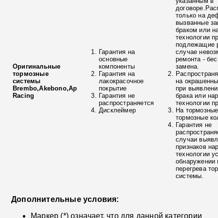
указанным в
договоре.Рас
только на де
вызванные з
браком или н
технологии п
подлежащие р
Гарантия на
случае невоз
основные
ремонта - бе
Оригинальные
компоненты
замена.
тормозные
Гарантия на
Распространя
системы
лакокрасочное
на окрашенны
Brembo,Akebono,Ap
покрытие
при выявлени
Racing
Гарантия не
брака или на
распространяется
технологии п
Дисклеймер
На тормозные
тормозные ко
Гарантия не
распространя
случаи выяв
признаков на
технологии у
обнаружении 
перегрева то
системы.
Дополнительные условия:
Маркер (*) означает, что для данной категории