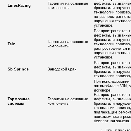
Гарантия на основные
дефекты, вызванны
LinesRacing
компоненты
браком или наруше
технологии произво
не распространяетс
нарушения технолог
установке.
Распространяется т
дефекты, вызванны
браком или наруше
Гарантия на основные
Tein
технологии произво
компоненты
распространяется н
нарушения технолог
установке.
Распространяется т
дефекты, вызванны
Sb Springs
Заводской брак
браком или наруше
технологии произво
При использовании 
автомобиле с VIN, 
договоре.
Распространяется т
Тормозные
Гарантия на основные
дефекты, вызванны
системы
компоненты
браком или наруше
технологии произво
подлежащие ремонт
невозможности ремо
бесплатная замена.
При использо