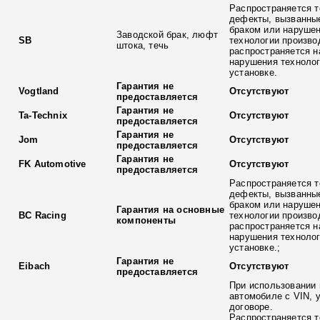
Распространяется т
дефекты, вызванны
браком или наруше
Заводской брак, люфт
SB
технологии произво
штока, течь
распространяется н
нарушения технолог
установке.
Гарантия не
Vogtland
Отсутствуют
предоставляется
Гарантия не
Ta-Technix
Отсутствуют
предоставляется
Гарантия не
Jom
Отсутствуют
предоставляется
Гарантия не
FK Automotive
Отсутствуют
предоставляется
Распространяется т
дефекты, вызванны
браком или наруше
Гарантия на основные
BC Racing
технологии произво
компоненты
распространяется н
нарушения технолог
установке.;
Гарантия не
Eibach
Отсутствуют
предоставляется
При использовании 
автомобиле с VIN, 
договоре.
Распространяется т