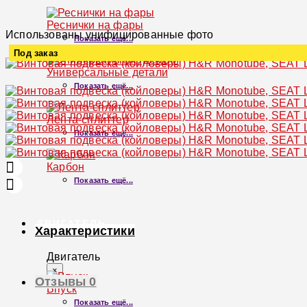
Реснички на фары
Использованы унифицированные фото
Показать ещё...
Под заказ
Универсальные детали
Увеличить
Показать ещё...
Лента-сплиттер
Показать ещё...
Карбон
Показать ещё...
ДВИГАТЕЛЬ
Характеристики
Двигатель
×
Отзывы
0
Впуск
Показать ещё...