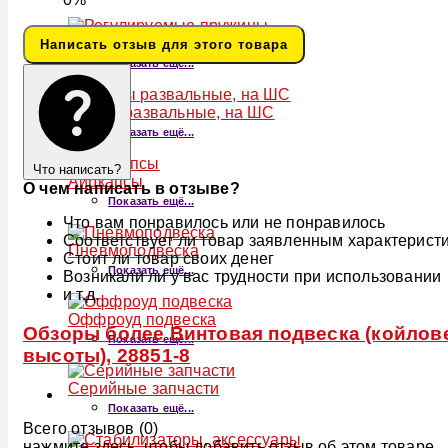
Регулируемые пружины
Написать отзыв для этого товара
Показать ещё...
Опоры развальные, на ШС
Показать ещё...
Что написать?
Аиркапсы
О чем написать в отзыве?
Показать ещё...
Что вам понравилось или не понравилось
Соответствует ли товар заявленным характерист
Пневмоподвеска
Стоит ли товар своих денег
Показать ещё...
Возникали ли у вас трудности при использовании
и т.д.
Оффроуд подвеска
Обзоры более Винтовая подвеска (койлове
Показать ещё...
высоты), 28851-8
Серийные запчасти
Показать ещё...
Всего отзывов (0)
нажмите здесь, чтобы добавить отзыв об этом товаре.