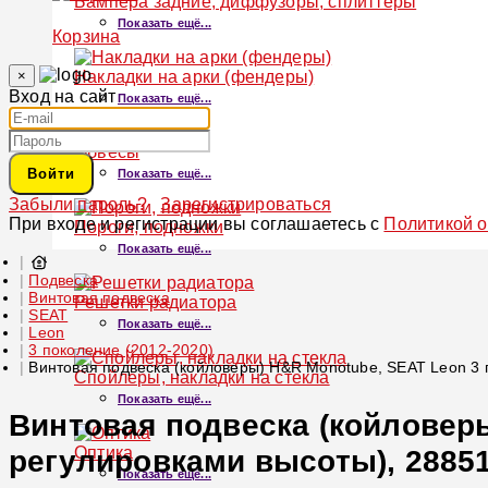
Бампера задние, диффузоры, сплиттеры
Показать ещё...
Корзина
×
Накладки на арки (фендеры)
Вход на сайт
Показать ещё...
Обвесы
Войти
Показать ещё...
Забыли пароль?
Зарегистрироваться
При входе и регистрации вы соглашаетесь с
Политикой 
Пороги, подножки
Показать ещё...
Подвеска
Винтовая подвеска
Решетки радиатора
SEAT
Показать ещё...
Leon
3 поколение (2012-2020)
Винтовая подвеска (койловеры) H&R Monotube, SEAT Leon 3 п
Спойлеры, накладки на стекла
Показать ещё...
Винтовая подвеска (койловеры
Оптика
регулировками высоты), 28851
Показать ещё...