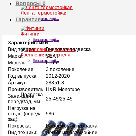
Вопросы
0
Лента термостойкая
Гарантия
Показать ещё...
Фитинги
Показать ещё...
Характеристики:
Вид товара:
Винтовая подвеска
Крепления двигателя
Марка:
SEAT
Показать ещё...
Модель:
Leon
Поколение:
3 поколение
Год выпуска:
2012-2020
ПОДВЕСКА
Артикул:
28851-8
Производитель:
H&R Monotube
Подвеска
Занижение
25-45/25-45
×
перед/зад, мм:
Нагрузка на
ось, кг (перед/
986
зад):
Покраска:
Порошковая покраска
Вид техники:
Легковые автомобили