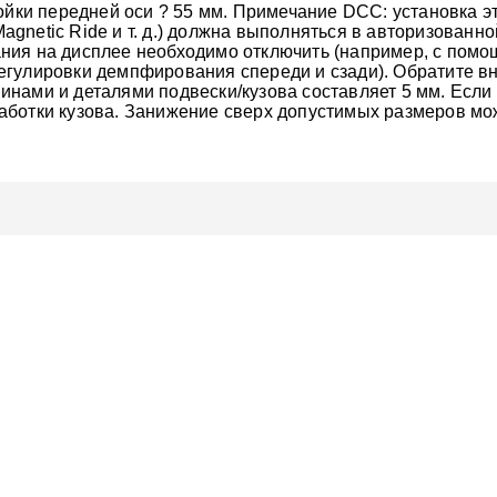
ойки передней оси ? 55 мм. Примечание DCC: установка э
netic Ride и т. д.) должна выполняться в авторизованной 
ния на дисплее необходимо отключить (например, с по
гулировки демпфирования спереди и сзади). Обратите вн
нами и деталями подвески/кузова составляет 5 мм. Если 
аботки кузова. Занижение сверх допустимых размеров мо