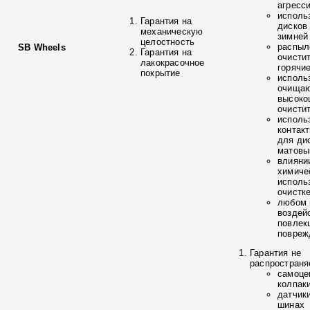
агресс
исполь
Гарантия на
дисков
механическую
зимней
целостность
распыл
SB Wheels
Гарантия на
очисти
лакокрасочное
горячи
покрытие
исполь
очищаю
высоко
очисти
исполь
контак
для ди
матовы
влияни
химиче
исполь
очистк
любом 
воздей
повлек
повреж
Гарантия не
распространя
самоце
колпак
датчик
шинах