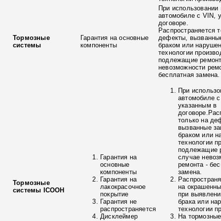
При использовании 
автомобиле с VIN, 
договоре.
Распространяется т
Тормозные
Гарантия на основные
дефекты, вызванны
системы
компоненты
браком или наруше
технологии произво
подлежащие ремонт
невозможности ремо
бесплатная замена.
При использо
автомобиле с
указанным в
договоре.Рас
только на де
вызванные з
браком или н
технологии п
подлежащие р
Гарантия на
случае невоз
основные
ремонта - бе
компоненты
замена.
Гарантия на
Распространя
Тормозные
лакокрасочное
на окрашенны
системы ICOOH
покрытие
при выявлени
Гарантия не
брака или на
распространяется
технологии п
Дисклеймер
На тормозные