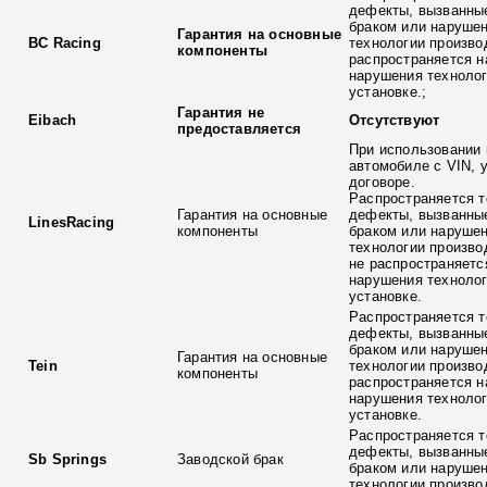
дефекты, вызванны
браком или наруше
Гарантия на основные
BC Racing
технологии произво
компоненты
распространяется н
нарушения технолог
установке.;
Гарантия не
Eibach
Отсутствуют
предоставляется
При использовании 
автомобиле с VIN, 
договоре.
Распространяется т
Гарантия на основные
дефекты, вызванны
LinesRacing
компоненты
браком или наруше
технологии произво
не распространяетс
нарушения технолог
установке.
Распространяется т
дефекты, вызванны
браком или наруше
Гарантия на основные
Tein
технологии произво
компоненты
распространяется н
нарушения технолог
установке.
Распространяется т
дефекты, вызванны
Sb Springs
Заводской брак
браком или наруше
технологии произво