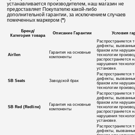
устанавливается производителем, наш магазин не
предоставляет Покупателю какой-либо
дополнительной гарантии, за исключением случаев
помеченных маркером (
*
)
Бренд
/
Описание Гарантии
Условия га
Категория товара
Распространяется т
дефекты, вызванны
браком или наруше
Гарантия на основные
Airllen
технологии произво
компоненты
распространяется н
нарушения технолог
установке.
Распространяется т
дефекты, вызванны
SB Seats
Заводской брак
браком или наруше
технологии произво
Распространяется т
дефекты, вызванны
браком или наруше
Гарантия на основные
SB Red (Redline)
технологии произво
компоненты
распространяется н
нарушения технолог
установке.
Распространяется т
дефекты, вызванны