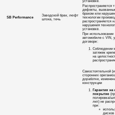
установке.
Распространяется т
дефекты, вызванны
браком или наруше
Заводской брак, люфт
SB Performance
технологии произво
штока, течь
распространяется н
нарушения технолог
установке.
При использовании 
автомобиле с VIN, 
договоре:
Соблюдении 
затяжек креп
на целостнос
распространя
Самостоятельной (и
сторонних ориганиз
доработке, изменен
конструкции
Гарантия на
покрытие
(п
полировка/ш
лкп) не расп
при:
исполь
дисков