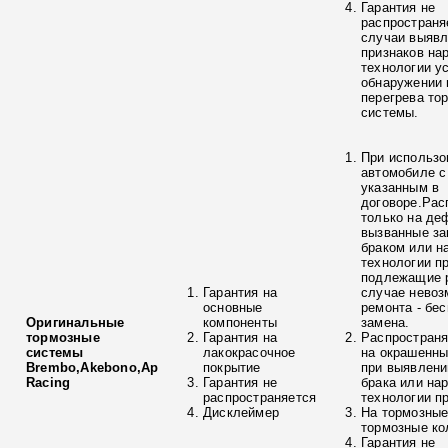
Гарантия не
распространя
случаи выяв
признаков на
технологии у
обнаружении 
перегрева то
системы.
При использо
автомобиле с
указанным в
договоре.Рас
только на де
вызванные з
браком или н
технологии п
подлежащие р
Гарантия на
случае невоз
основные
ремонта - бе
Оригинальные
компоненты
замена.
тормозные
Гарантия на
Распространя
системы
лакокрасочное
на окрашенны
Brembo,Akebono,Ap
покрытие
при выявлени
Racing
Гарантия не
брака или на
распространяется
технологии п
Дисклеймер
На тормозные
тормозные ко
Гарантия не