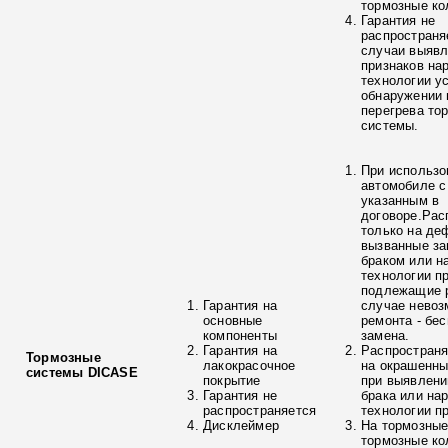
тормозные ко
Гарантия не
распространя
случаи выяв
признаков на
технологии у
обнаружении 
перегрева то
системы.
При использо
автомобиле с
указанным в
договоре.Рас
только на де
вызванные з
браком или н
технологии п
подлежащие р
Гарантия на
случае невоз
основные
ремонта - бе
компоненты
замена.
Гарантия на
Распространя
Тормозные
лакокрасочное
на окрашенны
системы DICASE
покрытие
при выявлени
Гарантия не
брака или на
распространяется
технологии п
Дисклеймер
На тормозные
тормозные ко