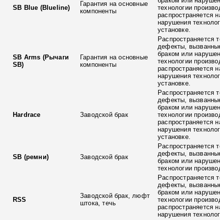
браком или наруше
Гарантия на основные
SB Blue (Blueline)
технологии произво
компоненты
распространяется н
нарушения технолог
установке.
Распространяется т
дефекты, вызванны
браком или наруше
SB Arms (Рычаги
Гарантия на основные
технологии произво
SB)
компоненты
распространяется н
нарушения технолог
установке.
Распространяется т
дефекты, вызванны
браком или наруше
Hardrace
Заводской брак
технологии произво
распространяется н
нарушения технолог
установке.
Распространяется т
дефекты, вызванны
SB (ремни)
Заводской брак
браком или наруше
технологии произво
Распространяется т
дефекты, вызванны
браком или наруше
Заводской брак, люфт
RSS
технологии произво
штока, течь
распространяется н
нарушения технолог