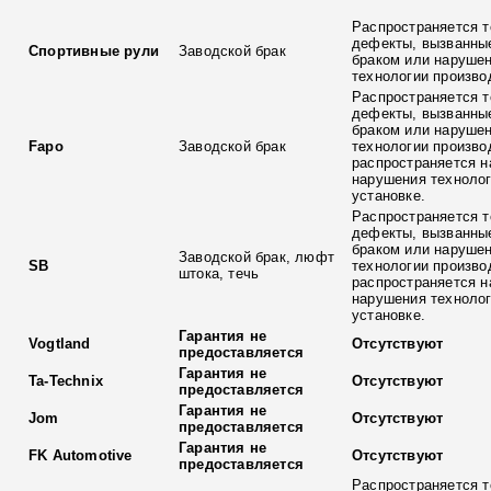
Распространяется т
дефекты, вызванны
Спортивные рули
Заводской брак
браком или наруше
технологии произво
Распространяется т
дефекты, вызванны
браком или наруше
Fapo
Заводской брак
технологии произво
распространяется н
нарушения технолог
установке.
Распространяется т
дефекты, вызванны
браком или наруше
Заводской брак, люфт
SB
технологии произво
штока, течь
распространяется н
нарушения технолог
установке.
Гарантия не
Vogtland
Отсутствуют
предоставляется
Гарантия не
Ta-Technix
Отсутствуют
предоставляется
Гарантия не
Jom
Отсутствуют
предоставляется
Гарантия не
FK Automotive
Отсутствуют
предоставляется
Распространяется т