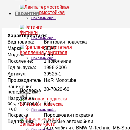
Лента термостойкая
Гарантия
Показать ещё...
Фитинги
Характеристики:
Показать ещё...
Вид товара:
Винтовая подвеска
Марка:
SEAT
Крепления двигателя
Модель:
Leon
Показать ещё...
Поколение:
1 поколение
Год выпуска:
1998-2006
Артикул:
39525-1
ПОДВЕСКА
Производитель:
H&R Monotube
Занижение
30-70/20-60
Подвеска
перед/зад, мм:
×
Нагрузка на
ось, кг (перед/
910
Винтовая подвеска
зад):
Показать ещё...
Покраска:
Порошковая покраска
Вид техники:
Легковые автомобили
Запасные части
Автомобили с BMW M-Technic, MB-Sports
Показать ещё...