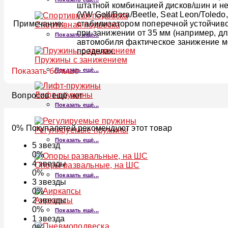
штатной комбинацией дисков/шин и н
(VW Golf/Bora/Beetle, Seat Leon/Tole
Примечание:
стабилизатором поперечной устойчиво
Спортивная подвеска
при занижении от 35 мм (например, дл
Показать ещё...
автомобиля фактическое занижение мо
пределах.
Пружины с занижением
Показать ещё...
Показать больше
Лифт-пружины
Вопросов ещё нет
Показать ещё...
0% Покупалетей рекомендуют этот товар
Регулируемые пружины
Показать ещё...
5
звезд
0%
4
звезды
Опоры развальные, на ШС
0%
Показать ещё...
3
звезды
0%
Аиркапсы
2
звезды
0%
Показать ещё...
1
звезда
0%