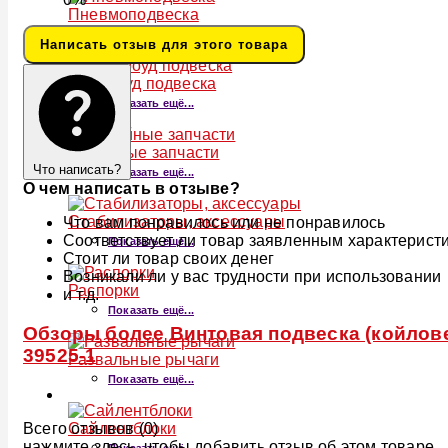
Пневмоподвеска
Показать ещё...
Написать отзыв для этого товара
Оффроуд подвеска
Показать ещё...
Серийные запчасти
Что написать?
Показать ещё...
О чем написать в отзыве?
Стабилизаторы, аксессуары
Что вам понравилось или не понравилось
Соответствует ли товар заявленным характерист
Показать ещё...
Стоит ли товар своих денег
Возникали ли у вас трудности при использовании
Распорки
и т.д.
Показать ещё...
Обзоры более Винтовая подвеска (койлове
39525-1
Развальные рычаги
Показать ещё...
Всего отзывов (0)
Сайлентблоки
нажмите здесь, чтобы добавить отзыв об этом товаре.