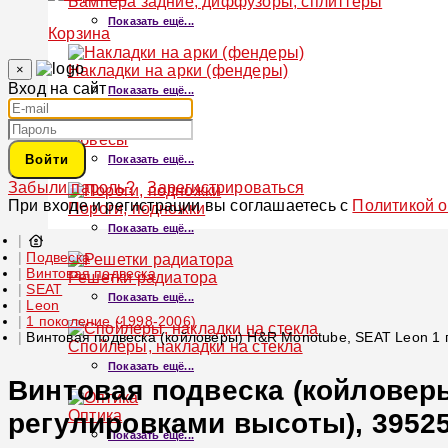
Бампера задние, диффузоры, сплиттеры
Показать ещё...
Корзина
×
Накладки на арки (фендеры)
Вход на сайт
Показать ещё...
Обвесы
Войти
Показать ещё...
Забыли пароль?
Зарегистрироваться
При входе и регистрации вы соглашаетесь с
Политикой 
Пороги, подножки
Показать ещё...
Подвеска
Винтовая подвеска
Решетки радиатора
SEAT
Показать ещё...
Leon
1 поколение (1998-2006)
Винтовая подвеска (койловеры) H&R Monotube, SEAT Leon 1 п
Спойлеры, накладки на стекла
Показать ещё...
Винтовая подвеска (койловеры
Оптика
регулировками высоты), 39525
Показать ещё...