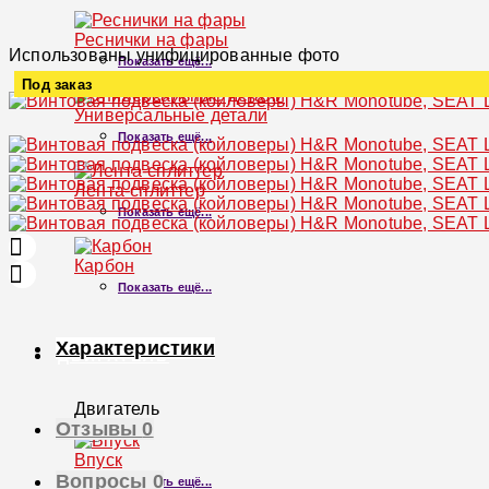
Реснички на фары
Использованы унифицированные фото
Показать ещё...
Под заказ
Универсальные детали
Увеличить
Показать ещё...
Лента-сплиттер
Показать ещё...
Карбон
Показать ещё...
Характеристики
ДВИГАТЕЛЬ
Двигатель
Отзывы
0
×
Впуск
Вопросы
0
Показать ещё...