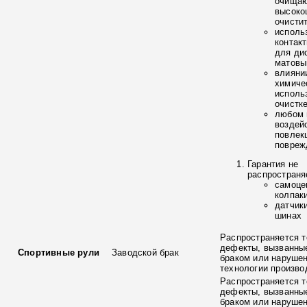
очищаю
высоко
очисти
исполь
контак
для ди
матовы
влияни
химиче
исполь
очистк
любом 
воздей
повлек
повреж
Гарантия не
распространя
самоце
колпак
датчик
шинах
Распространяется т
дефекты, вызванны
Спортивные рули
Заводской брак
браком или наруше
технологии произво
Распространяется т
дефекты, вызванны
браком или наруше