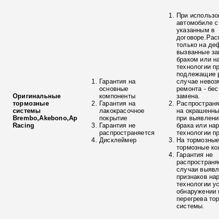
При использо
автомобиле с
указанным в
договоре.Рас
только на де
вызванные з
браком или н
технологии п
подлежащие р
Гарантия на
случае невоз
основные
ремонта - бе
Оригинальные
компоненты
замена.
тормозные
Гарантия на
Распространя
системы
лакокрасочное
на окрашенны
Brembo,Akebono,Ap
покрытие
при выявлени
Racing
Гарантия не
брака или на
распространяется
технологии п
Дисклеймер
На тормозные
тормозные ко
Гарантия не
распространя
случаи выяв
признаков на
технологии у
обнаружении 
перегрева то
системы.