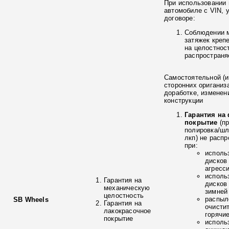
При использовании 
автомобиле с VIN, 
договоре:
Соблюдении 
затяжек креп
на целостнос
распространя
Самостоятельной (и
сторонних ориганиз
доработке, изменен
конструкции
Гарантия на
покрытие
(п
полировка/ш
лкп) не расп
при:
исполь
дисков
агресс
исполь
Гарантия на
дисков
механическую
зимней
целостность
распыл
SB Wheels
Гарантия на
очисти
лакокрасочное
горячи
покрытие
исполь