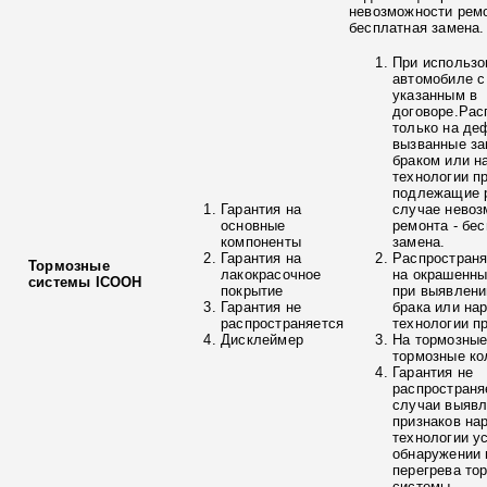
невозможности ремо
бесплатная замена.
При использо
автомобиле с
указанным в
договоре.Рас
только на де
вызванные з
браком или н
технологии п
подлежащие р
Гарантия на
случае невоз
основные
ремонта - бе
компоненты
замена.
Гарантия на
Распространя
Тормозные
лакокрасочное
на окрашенны
системы ICOOH
покрытие
при выявлени
Гарантия не
брака или на
распространяется
технологии п
Дисклеймер
На тормозные
тормозные ко
Гарантия не
распространя
случаи выяв
признаков на
технологии у
обнаружении 
перегрева то
системы.