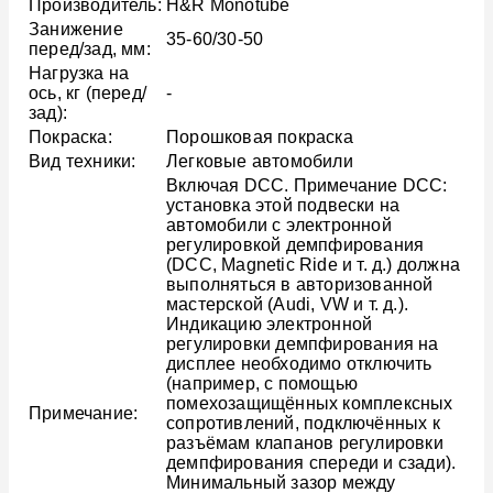
Производитель:
H&R Monotube
Занижение
35-60/30-50
перед/зад, мм:
Нагрузка на
ось, кг (перед/
-
зад):
Покраска:
Порошковая покраска
Вид техники:
Легковые автомобили
Включая DCC. Примечание DCC:
установка этой подвески на
автомобили с электронной
регулировкой демпфирования
(DCC, Magnetic Ride и т. д.) должна
выполняться в авторизованной
мастерской (Audi, VW и т. д.).
Индикацию электронной
регулировки демпфирования на
дисплее необходимо отключить
(например, с помощью
помехозащищённых комплексных
Примечание:
сопротивлений, подключённых к
разъёмам клапанов регулировки
демпфирования спереди и сзади).
Минимальный зазор между