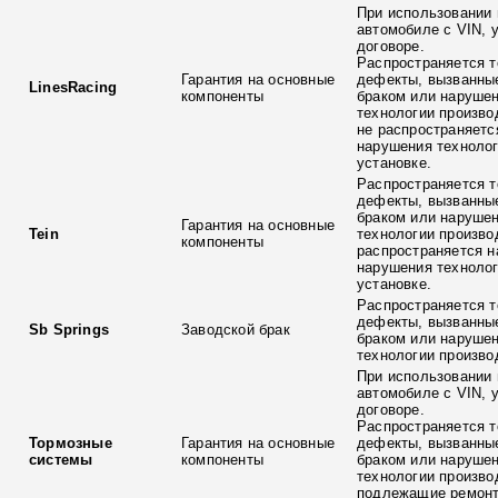
При использовании 
автомобиле с VIN, 
договоре.
Распространяется т
Гарантия на основные
дефекты, вызванны
LinesRacing
компоненты
браком или наруше
технологии произво
не распространяетс
нарушения технолог
установке.
Распространяется т
дефекты, вызванны
браком или наруше
Гарантия на основные
Tein
технологии произво
компоненты
распространяется н
нарушения технолог
установке.
Распространяется т
дефекты, вызванны
Sb Springs
Заводской брак
браком или наруше
технологии произво
При использовании 
автомобиле с VIN, 
договоре.
Распространяется т
Тормозные
Гарантия на основные
дефекты, вызванны
системы
компоненты
браком или наруше
технологии произво
подлежащие ремонт