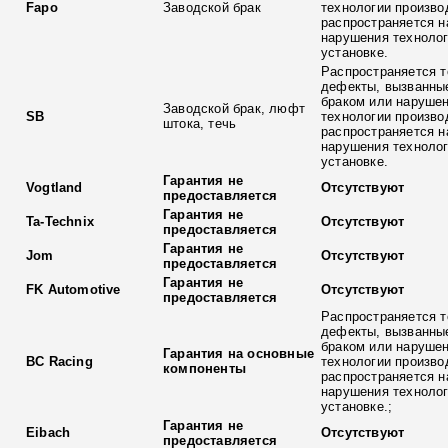
Fapo
Заводской брак
технологии произво
распространяется н
нарушения технолог
установке.
Распространяется т
дефекты, вызванны
браком или наруше
Заводской брак, люфт
SB
технологии произво
штока, течь
распространяется н
нарушения технолог
установке.
Гарантия не
Vogtland
Отсутствуют
предоставляется
Гарантия не
Ta-Technix
Отсутствуют
предоставляется
Гарантия не
Jom
Отсутствуют
предоставляется
Гарантия не
FK Automotive
Отсутствуют
предоставляется
Распространяется т
дефекты, вызванны
браком или наруше
Гарантия на основные
BC Racing
технологии произво
компоненты
распространяется н
нарушения технолог
установке.;
Гарантия не
Eibach
Отсутствуют
предоставляется