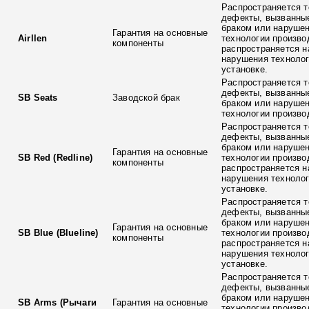
Распространяется т
дефекты, вызванны
браком или наруше
Гарантия на основные
Airllen
технологии произво
компоненты
распространяется н
нарушения технолог
установке.
Распространяется т
дефекты, вызванны
SB Seats
Заводской брак
браком или наруше
технологии произво
Распространяется т
дефекты, вызванны
браком или наруше
Гарантия на основные
SB Red (Redline)
технологии произво
компоненты
распространяется н
нарушения технолог
установке.
Распространяется т
дефекты, вызванны
браком или наруше
Гарантия на основные
SB Blue (Blueline)
технологии произво
компоненты
распространяется н
нарушения технолог
установке.
Распространяется т
дефекты, вызванны
браком или наруше
SB Arms (Рычаги
Гарантия на основные
технологии произво