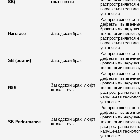
SB)
компоненты
распространяется н
нарушения технолог
установке.
Распространяется т
дефекты, вызванны
браком или наруше
Hardrace
Заводской брак
технологии произво
распространяется н
нарушения технолог
установке.
Распространяется т
дефекты, вызванны
SB (ремни)
Заводской брак
браком или наруше
технологии произво
Распространяется т
дефекты, вызванны
браком или наруше
Заводской брак, люфт
RSS
технологии произво
штока, течь
распространяется н
нарушения технолог
установке.
Распространяется т
дефекты, вызванны
браком или наруше
Заводской брак, люфт
SB Performance
технологии произво
штока, течь
распространяется н
нарушения технолог
установке.