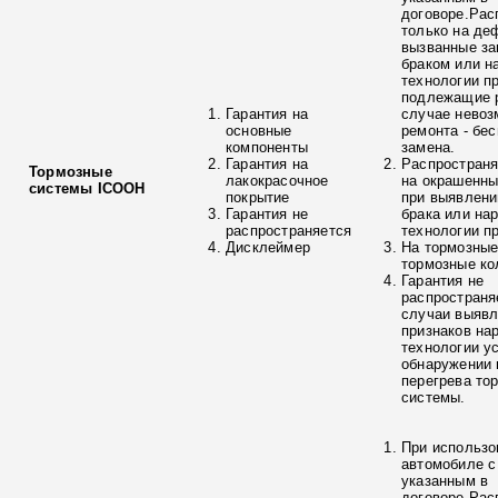
договоре.Рас
только на де
вызванные з
браком или н
технологии п
подлежащие р
Гарантия на
случае невоз
основные
ремонта - бе
компоненты
замена.
Гарантия на
Распространя
Тормозные
лакокрасочное
на окрашенны
системы ICOOH
покрытие
при выявлени
Гарантия не
брака или на
распространяется
технологии п
Дисклеймер
На тормозные
тормозные ко
Гарантия не
распространя
случаи выяв
признаков на
технологии у
обнаружении 
перегрева то
системы.
При использо
автомобиле с
указанным в
договоре.Рас