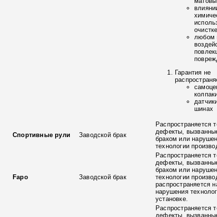
матовы
влияни
химиче
исполь
очистк
любом 
воздей
повлек
повреж
Гарантия не
распространя
самоце
колпак
датчик
шинах
Распространяется т
дефекты, вызванны
Спортивные рули
Заводской брак
браком или наруше
технологии произво
Распространяется т
дефекты, вызванны
браком или наруше
Fapo
Заводской брак
технологии произво
распространяется н
нарушения технолог
установке.
Распространяется т
дефекты, вызванны