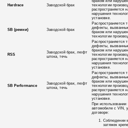
браком или наруше
Hardrace
Заводской брак
технологии произво
распространяется н
нарушения технолог
установке.
Распространяется т
дефекты, вызванны
SB (ремни)
Заводской брак
браком или наруше
технологии произво
Распространяется т
дефекты, вызванны
браком или наруше
Заводской брак, люфт
RSS
технологии произво
штока, течь
распространяется н
нарушения технолог
установке.
Распространяется т
дефекты, вызванны
браком или наруше
Заводской брак, люфт
SB Performance
технологии произво
штока, течь
распространяется н
нарушения технолог
установке.
При использовании 
автомобиле с VIN, 
договоре:
Соблюдении 
затяжек креп