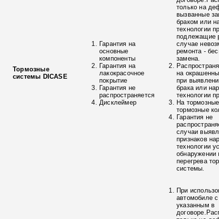
только на де
вызванные з
браком или н
технологии п
подлежащие р
Гарантия на
случае невоз
основные
ремонта - бе
компоненты
замена.
Гарантия на
Распространя
Тормозные
лакокрасочное
на окрашенны
системы DICASE
покрытие
при выявлени
Гарантия не
брака или на
распространяется
технологии п
Дисклеймер
На тормозные
тормозные ко
Гарантия не
распространя
случаи выяв
признаков на
технологии у
обнаружении 
перегрева то
системы.
При использо
автомобиле с
указанным в
договоре.Рас