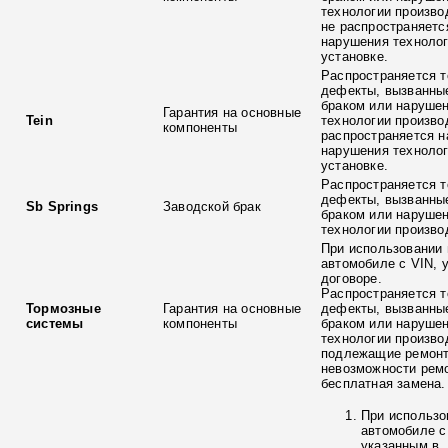
технологии произво
не распространяетс
нарушения технолог
установке.
Распространяется т
дефекты, вызванны
браком или наруше
Гарантия на основные
Tein
технологии произво
компоненты
распространяется н
нарушения технолог
установке.
Распространяется т
дефекты, вызванны
Sb Springs
Заводской брак
браком или наруше
технологии произво
При использовании 
автомобиле с VIN, 
договоре.
Распространяется т
Тормозные
Гарантия на основные
дефекты, вызванны
системы
компоненты
браком или наруше
технологии произво
подлежащие ремонт
невозможности ремо
бесплатная замена.
При использо
автомобиле с
указанным в