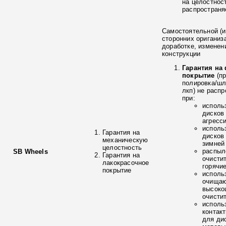
на целостнос
распространя
Самостоятельной (и
сторонних ориганиз
доработке, изменен
конструкции
Гарантия на
покрытие
(п
полировка/ш
лкп) не расп
при:
исполь
дисков
агресс
исполь
Гарантия на
дисков
механическую
зимней
целостность
распыл
SB Wheels
Гарантия на
очисти
лакокрасочное
горячи
покрытие
исполь
очищаю
высоко
очисти
исполь
контак
для ди