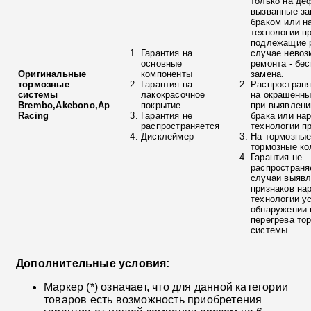
только на де
вызванные з
браком или н
технологии п
подлежащие р
Гарантия на
случае невоз
основные
ремонта - бе
Оригинальные
компоненты
замена.
тормозные
Гарантия на
Распространя
системы
лакокрасочное
на окрашенны
Brembo,Akebono,Ap
покрытие
при выявлени
Racing
Гарантия не
брака или на
распространяется
технологии п
Дисклеймер
На тормозные
тормозные ко
Гарантия не
распространя
случаи выяв
признаков на
технологии у
обнаружении 
перегрева то
системы.
Дополнительные условия:
Маркер (*) означает, что для данной категории
товаров есть возможность приобретения