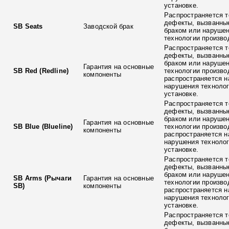
установке.
Распространяется т
дефекты, вызванны
SB Seats
Заводской брак
браком или наруше
технологии произво
Распространяется т
дефекты, вызванны
браком или наруше
Гарантия на основные
SB Red (Redline)
технологии произво
компоненты
распространяется н
нарушения технолог
установке.
Распространяется т
дефекты, вызванны
браком или наруше
Гарантия на основные
SB Blue (Blueline)
технологии произво
компоненты
распространяется н
нарушения технолог
установке.
Распространяется т
дефекты, вызванны
браком или наруше
SB Arms (Рычаги
Гарантия на основные
технологии произво
SB)
компоненты
распространяется н
нарушения технолог
установке.
Распространяется т
дефекты, вызванны