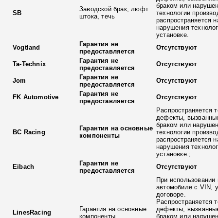
браком или наруше
Заводской брак, люфт
SB
технологии произво
штока, течь
распространяется н
нарушения технолог
установке.
Гарантия не
Vogtland
Отсутствуют
предоставляется
Гарантия не
Ta-Technix
Отсутствуют
предоставляется
Гарантия не
Jom
Отсутствуют
предоставляется
Гарантия не
FK Automotive
Отсутствуют
предоставляется
Распространяется т
дефекты, вызванны
браком или наруше
Гарантия на основные
BC Racing
технологии произво
компоненты
распространяется н
нарушения технолог
установке.;
Гарантия не
Eibach
Отсутствуют
предоставляется
При использовании 
автомобиле с VIN, 
договоре.
Распространяется т
Гарантия на основные
дефекты, вызванны
LinesRacing
компоненты
браком или наруше