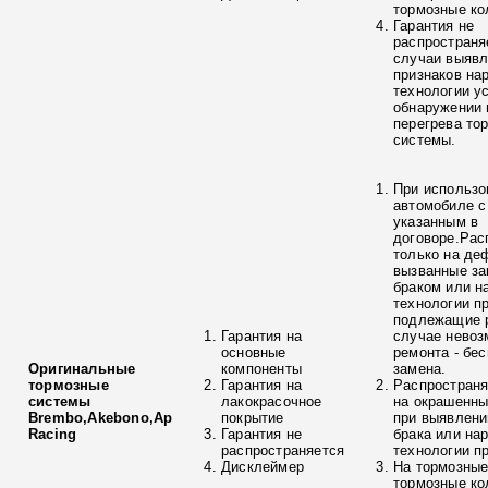
тормозные ко
Гарантия не
распространя
случаи выяв
признаков на
технологии у
обнаружении 
перегрева то
системы.
При использо
автомобиле с
указанным в
договоре.Рас
только на де
вызванные з
браком или н
технологии п
подлежащие р
Гарантия на
случае невоз
основные
ремонта - бе
Оригинальные
компоненты
замена.
тормозные
Гарантия на
Распространя
системы
лакокрасочное
на окрашенны
Brembo,Akebono,Ap
покрытие
при выявлени
Racing
Гарантия не
брака или на
распространяется
технологии п
Дисклеймер
На тормозные
тормозные ко