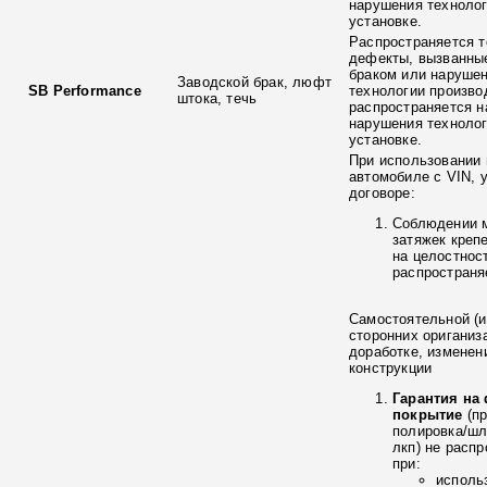
нарушения технолог
установке.
Распространяется т
дефекты, вызванны
браком или наруше
Заводской брак, люфт
SB Performance
технологии произво
штока, течь
распространяется н
нарушения технолог
установке.
При использовании 
автомобиле с VIN, 
договоре:
Соблюдении 
затяжек креп
на целостнос
распространя
Самостоятельной (и
сторонних ориганиз
доработке, изменен
конструкции
Гарантия на
покрытие
(п
полировка/ш
лкп) не расп
при:
исполь