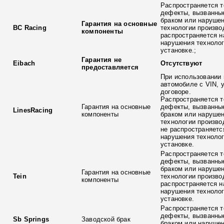
Распространяется т
дефекты, вызванны
браком или наруше
Гарантия на основные
BC Racing
технологии произво
компоненты
распространяется н
нарушения технолог
установке.;
Гарантия не
Eibach
Отсутствуют
предоставляется
При использовании 
автомобиле с VIN, 
договоре.
Распространяется т
Гарантия на основные
дефекты, вызванны
LinesRacing
компоненты
браком или наруше
технологии произво
не распространяетс
нарушения технолог
установке.
Распространяется т
дефекты, вызванны
браком или наруше
Гарантия на основные
Tein
технологии произво
компоненты
распространяется н
нарушения технолог
установке.
Распространяется т
дефекты, вызванны
Sb Springs
Заводской брак
браком или наруше