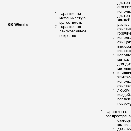
дисков
агресс
исполь
Гарантия на
дисков
механическую
зимней
целостность
распыл
SB Wheels
Гарантия на
очисти
лакокрасочное
горячи
покрытие
исполь
очищаю
высоко
очисти
исполь
контак
для ди
матовы
влияни
химиче
исполь
очистк
любом 
воздей
повлек
повреж
Гарантия не
распространя
самоце
колпак
датчик