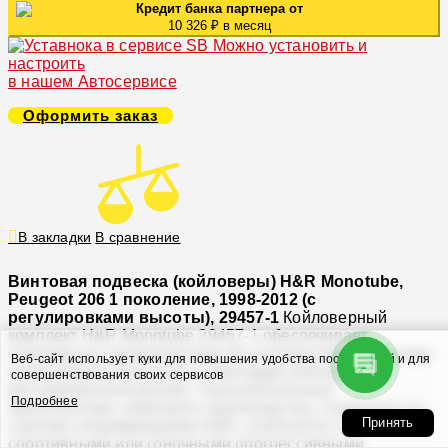
Кредит банка партнера от
10 326 ₽ в месяц
Можно установить и
настроить
в нашем Автосервисе
Оформить заказ
В закладки
В сравнение
Винтовая подвеска (койловеры) H&R Monotube,
Peugeot 206 1 поколение, 1998-2012 (с
регулировками высоты), 29457-1
Койловерный
комплект H&R Monotube 29457-1 обеспечивает
спортивные характеристики без потери комфорта езды
Веб-сайт использует куки для повышения удобства посетителей и для
и регулируется по высоте благодаря внешней
совершенствования своих сервисов
регулировочной резьбе. Газонаполненные
Подробнее
амортизаторы немецкого производства, созданные по
Принять
строгим спецификациям H&R, сочетаются со
спортивными или гоночными прогрессивными