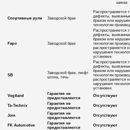
шинах
Распространяется т
дефекты, вызванны
Спортивные рули
Заводской брак
браком или наруше
технологии произво
Распространяется т
дефекты, вызванны
браком или наруше
Fapo
Заводской брак
технологии произво
распространяется н
нарушения технолог
установке.
Распространяется т
дефекты, вызванны
браком или наруше
Заводской брак, люфт
SB
технологии произво
штока, течь
распространяется н
нарушения технолог
установке.
Гарантия не
Vogtland
Отсутствуют
предоставляется
Гарантия не
Ta-Technix
Отсутствуют
предоставляется
Гарантия не
Jom
Отсутствуют
предоставляется
Гарантия не
FK Automotive
Отсутствуют
предоставляется