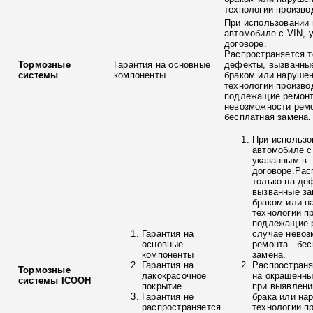
технологии произво
При использовании 
автомобиле с VIN, 
договоре.
Распространяется т
Тормозные
Гарантия на основные
дефекты, вызванны
системы
компоненты
браком или наруше
технологии произво
подлежащие ремонт
невозможности ремо
бесплатная замена.
При использо
автомобиле с
указанным в
договоре.Рас
только на де
вызванные з
браком или н
технологии п
подлежащие р
Гарантия на
случае невоз
основные
ремонта - бе
компоненты
замена.
Гарантия на
Распространя
Тормозные
лакокрасочное
на окрашенны
системы ICOOH
покрытие
при выявлени
Гарантия не
брака или на
распространяется
технологии п