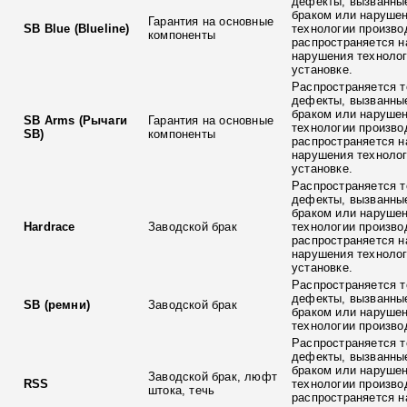
дефекты, вызванны
браком или наруше
Гарантия на основные
SB Blue (Blueline)
технологии произво
компоненты
распространяется н
нарушения технолог
установке.
Распространяется т
дефекты, вызванны
браком или наруше
SB Arms (Рычаги
Гарантия на основные
технологии произво
SB)
компоненты
распространяется н
нарушения технолог
установке.
Распространяется т
дефекты, вызванны
браком или наруше
Hardrace
Заводской брак
технологии произво
распространяется н
нарушения технолог
установке.
Распространяется т
дефекты, вызванны
SB (ремни)
Заводской брак
браком или наруше
технологии произво
Распространяется т
дефекты, вызванны
браком или наруше
Заводской брак, люфт
RSS
технологии произво
штока, течь
распространяется н