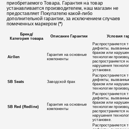
приобретаемого Товара. Гарантия на товар
устанавливается производителем, наш магазин не
предоставляет Покупателю какой-либо
дополнительной гарантии, за исключением случаев
помеченных маркером (
*
)
Бренд
/
Описание Гарантии
Условия га
Категория товара
Распространяется т
дефекты, вызванны
браком или наруше
Гарантия на основные
Airllen
технологии произво
компоненты
распространяется н
нарушения технолог
установке.
Распространяется т
дефекты, вызванны
SB Seats
Заводской брак
браком или наруше
технологии произво
Распространяется т
дефекты, вызванны
браком или наруше
Гарантия на основные
SB Red (Redline)
технологии произво
компоненты
распространяется н
нарушения технолог
установке.
Распространяется т