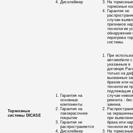
Дисклеймер
На тормозные
тормозные ко
Гарантия не
распространя
случаи выяв
признаков на
технологии у
обнаружении 
перегрева то
системы.
При использо
автомобиле с
указанным в
договоре.Рас
только на де
вызванные з
браком или н
технологии п
подлежащие р
Гарантия на
случае невоз
основные
ремонта - бе
компоненты
замена.
Гарантия на
Распространя
Тормозные
лакокрасочное
на окрашенны
системы DICASE
покрытие
при выявлени
Гарантия не
брака или на
распространяется
технологии п
Дисклеймер
На тормозные