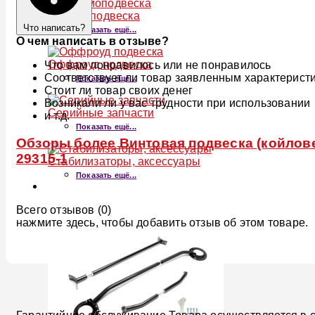
Пневмоподвеска
Что написать?
Показать ещё...
О чем написать в отзыве?
Оффроуд подвеска
Что вам понравилось или не понравилось
Соответствует ли товар заявленным характерист
Показать ещё...
Стоит ли товар своих денег
Возникали ли у вас трудности при использовании
Серийные запчасти
и т.д.
Показать ещё...
Обзоры более Винтовая подвеска (койловер
29315-1
Стабилизаторы, аксессуары
Показать ещё...
Всего отзывов (0)
нажмите здесь, чтобы добавить отзыв об этом товаре.