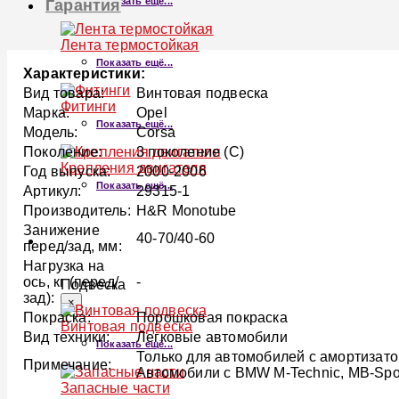
Показать ещё...
Гарантия
Лента термостойкая
Показать ещё...
Характеристики:
Вид товара:
Винтовая подвеска
Фитинги
Марка:
Opel
Показать ещё...
Модель:
Corsa
Поколение:
3 поколение (C)
Крепления двигателя
Год выпуска:
2000-2006
Показать ещё...
Артикул:
29315-1
Производитель:
H&R Monotube
Занижение
40-70/40-60
ПОДВЕСКА
перед/зад, мм:
Нагрузка на
ось, кг (перед/
-
Подвеска
зад):
×
Покраска:
Порошковая покраска
Винтовая подвеска
Вид техники:
Легковые автомобили
Показать ещё...
Только для автомобилей с амортизато
Примечание:
Автомобили с BMW M-Technic, MB-Sport
Запасные части