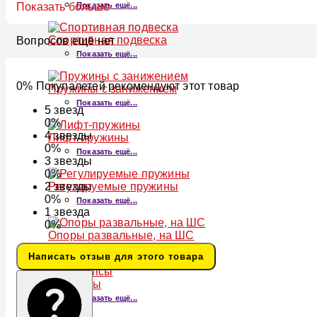
Показать ещё...
Показать больше
Спортивная подвеска
Вопросов ещё нет
Показать ещё...
0% Покупалетей рекомендуют этот товар
Пружины с занижением
Показать ещё...
5
звезд
0%
4
звезды
Лифт-пружины
0%
Показать ещё...
3
звезды
0%
Регулируемые пружины
2
звезды
0%
Показать ещё...
1
звезда
0%
Опоры развальные, на ШС
Показать ещё...
Написать отзыв для этого товара
Аиркапсы
Показать ещё...