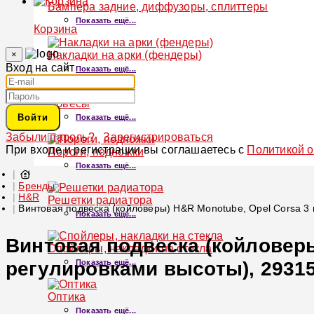
Бампера задние, диффузоры, сплиттеры
Показать ещё...
Корзина
×
Накладки на арки (фендеры)
Вход на сайт
Показать ещё...
Обвесы
Войти
Показать ещё...
Забыли пароль?
Зарегистрироваться
При входе и регистрации вы соглашаетесь с
Политикой 
Пороги, подножки
Показать ещё...
Бренды
H&R
Решетки радиатора
Винтовая подвеска (койловеры) H&R Monotube, Opel Corsa 3 
Показать ещё...
Винтовая подвеска (койловеры)
Спойлеры, накладки на стекла
регулировками высоты), 29315
Показать ещё...
Оптика
Показать ещё...