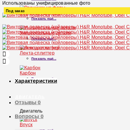
Использованы унифицированные фото
Под заказ
Реснички на фары
Показать ещё...
Увеличить
Универсальные детали
Показать ещё...
Лента-сплиттер
Показать ещё...
Карбон
Показать ещё...
Характеристики
ДВИГАТЕЛЬ
Отзывы
0
Двигатель
Вопросы
0
×
Впуск