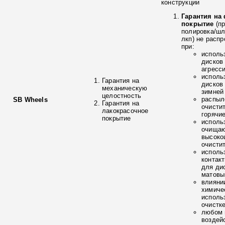
конструкции
Гарантия на
покрытие
(п
полировка/ш
лкп) не расп
при:
исполь
дисков
агресс
исполь
Гарантия на
дисков
механическую
зимней
целостность
распыл
SB Wheels
Гарантия на
очисти
лакокрасочное
горячи
покрытие
исполь
очищаю
высоко
очисти
исполь
контак
для ди
матовы
влияни
химиче
исполь
очистк
любом 
воздей