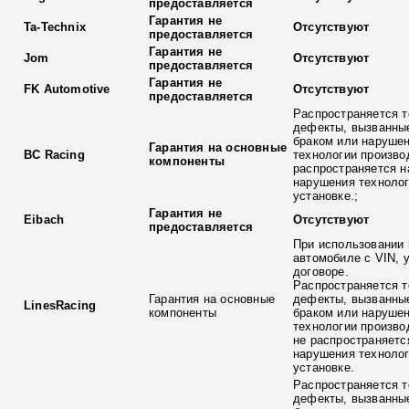
предоставляется
Гарантия не
Ta-Technix
Отсутствуют
предоставляется
Гарантия не
Jom
Отсутствуют
предоставляется
Гарантия не
FK Automotive
Отсутствуют
предоставляется
Распространяется т
дефекты, вызванны
браком или наруше
Гарантия на основные
BC Racing
технологии произво
компоненты
распространяется н
нарушения технолог
установке.;
Гарантия не
Eibach
Отсутствуют
предоставляется
При использовании 
автомобиле с VIN, 
договоре.
Распространяется т
Гарантия на основные
дефекты, вызванны
LinesRacing
компоненты
браком или наруше
технологии произво
не распространяетс
нарушения технолог
установке.
Распространяется т
дефекты, вызванны