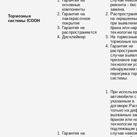
Гарантия на
случае невоз
основные
ремонта - бе
компоненты
замена.
Гарантия на
Распространя
Тормозные
лакокрасочное
на окрашенны
системы ICOOH
покрытие
при выявлени
Гарантия не
брака или на
распространяется
технологии п
Дисклеймер
На тормозные
тормозные ко
Гарантия не
распространя
случаи выяв
признаков на
технологии у
обнаружении 
перегрева то
системы.
При использо
автомобиле с
указанным в
договоре.Рас
только на де
вызванные з
браком или н
технологии п
подлежащие р
Гарантия на
случае невоз