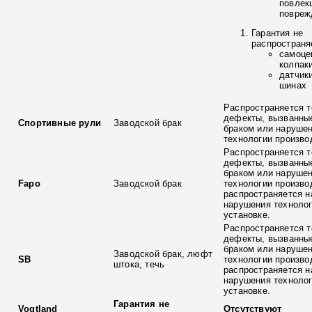
повлек
повреж
Гарантия не
распространя
самоце
колпак
датчик
шинах
Распространяется т
дефекты, вызванны
Спортивные рули
Заводской брак
браком или наруше
технологии произво
Распространяется т
дефекты, вызванны
браком или наруше
Fapo
Заводской брак
технологии произво
распространяется н
нарушения технолог
установке.
Распространяется т
дефекты, вызванны
браком или наруше
Заводской брак, люфт
SB
технологии произво
штока, течь
распространяется н
нарушения технолог
установке.
Гарантия не
Vogtland
Отсутствуют