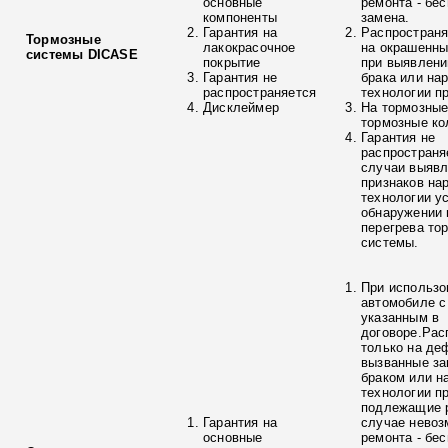
основные
ремонта - бе
компоненты
замена.
Гарантия на
Распространя
Тормозные
лакокрасочное
на окрашенны
системы DICASE
покрытие
при выявлени
Гарантия не
брака или на
распространяется
технологии п
Дисклеймер
На тормозные
тормозные ко
Гарантия не
распространя
случаи выяв
признаков на
технологии у
обнаружении 
перегрева то
системы.
При использо
автомобиле с
указанным в
договоре.Рас
только на де
вызванные з
браком или н
технологии п
подлежащие р
Гарантия на
случае невоз
основные
ремонта - бе