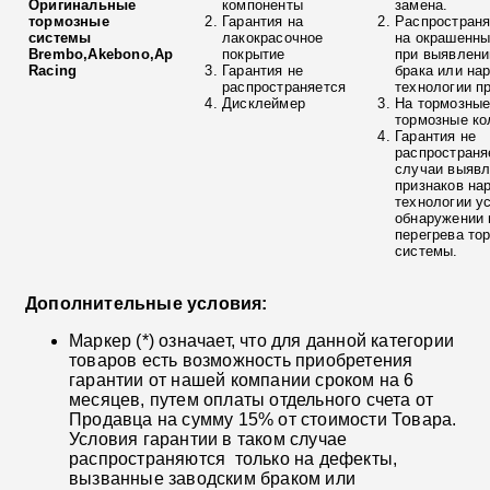
Оригинальные
компоненты
замена.
тормозные
Гарантия на
Распространя
системы
лакокрасочное
на окрашенны
Brembo,Akebono,Ap
покрытие
при выявлени
Racing
Гарантия не
брака или на
распространяется
технологии п
Дисклеймер
На тормозные
тормозные ко
Гарантия не
распространя
случаи выяв
признаков на
технологии у
обнаружении 
перегрева то
системы.
Дополнительные условия:
Маркер (*) означает, что для данной категории
товаров есть возможность приобретения
гарантии от нашей компании сроком на 6
месяцев, путем оплаты отдельного счета от
Продавца на сумму 15% от стоимости Товара.
Условия гарантии в таком случае
распространяются только на дефекты,
вызванные заводским браком или