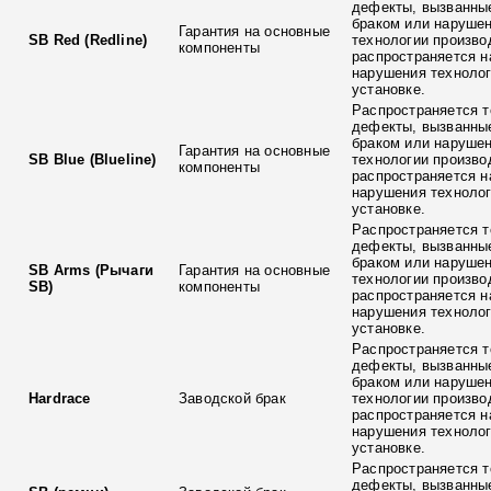
дефекты, вызванны
браком или наруше
Гарантия на основные
SB Red (Redline)
технологии произво
компоненты
распространяется н
нарушения технолог
установке.
Распространяется т
дефекты, вызванны
браком или наруше
Гарантия на основные
SB Blue (Blueline)
технологии произво
компоненты
распространяется н
нарушения технолог
установке.
Распространяется т
дефекты, вызванны
браком или наруше
SB Arms (Рычаги
Гарантия на основные
технологии произво
SB)
компоненты
распространяется н
нарушения технолог
установке.
Распространяется т
дефекты, вызванны
браком или наруше
Hardrace
Заводской брак
технологии произво
распространяется н
нарушения технолог
установке.
Распространяется т
дефекты, вызванны