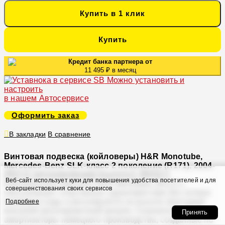
Купить в 1 клик
Купить
Кредит банка партнера от
11 495 ₽ в месяц
Можно установить и
настроить
в нашем Автосервисе
Оформить заказ
В закладки
В сравнение
Винтовая подвеска (койловеры) H&R Monotube,
Mercedes-Benz SLK-класс 2 поколение (R171), 2004-
2011 (с регулировками высоты), 29212-1
Веб-сайт использует куки для повышения удобства посетителей и для
Койловерный комплект H&R Monotube 29212-1
совершенствования своих сервисов
обеспечивает спортивные характеристики без потери
комфорта езды и регулируется по высоте благодаря
Подробнее
внешней регулировочной резьбе. Газонаполненные
Принять
амортизаторы немецкого производства, созданные по