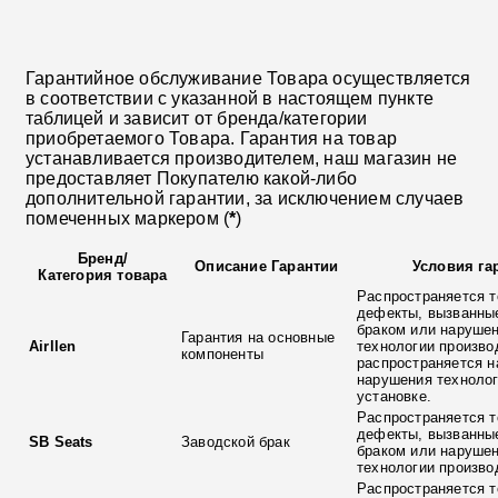
Гарантийное обслуживание Товара осуществляется
в соответствии с указанной в настоящем пункте
таблицей и зависит от бренда/категории
приобретаемого Товара. Гарантия на товар
устанавливается производителем, наш магазин не
предоставляет Покупателю какой-либо
дополнительной гарантии, за исключением случаев
помеченных маркером (
*
)
Бренд
/
Описание Гарантии
Условия га
Категория товара
Распространяется т
дефекты, вызванны
браком или наруше
Гарантия на основные
Airllen
технологии произво
компоненты
распространяется н
нарушения технолог
установке.
Распространяется т
дефекты, вызванны
SB Seats
Заводской брак
браком или наруше
технологии произво
Распространяется т