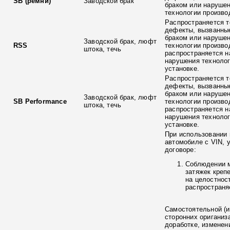
SB (ремни)
Заводской брак
браком или наруше
технологии произво
Распространяется т
дефекты, вызванны
браком или наруше
Заводской брак, люфт
RSS
технологии произво
штока, течь
распространяется н
нарушения технолог
установке.
Распространяется т
дефекты, вызванны
браком или наруше
Заводской брак, люфт
SB Performance
технологии произво
штока, течь
распространяется н
нарушения технолог
установке.
При использовании 
автомобиле с VIN, 
договоре:
Соблюдении 
затяжек креп
на целостнос
распространя
Самостоятельной (и
сторонних ориганиз
доработке, изменен