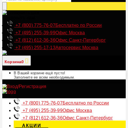
Позвонить нам
+7 (800) 775-76-07
Бесплатно по России
+7 (495) 255-39-99
Офис Москва
+7 (812) 612-36-36
Офис Санкт-Петербург
+7 (495) 255-17-13
Автосервис Москва
Корзина
0
В Вашей корзине ещё пусто!
Заполните ее всем необходимым.
+7 (800) 775-76-07
Бесплатно по России
+7 (495) 255-39-99
Офис Москва
+7 (812) 612-36-36
Офис Санкт-Петербург
АКЦИИ