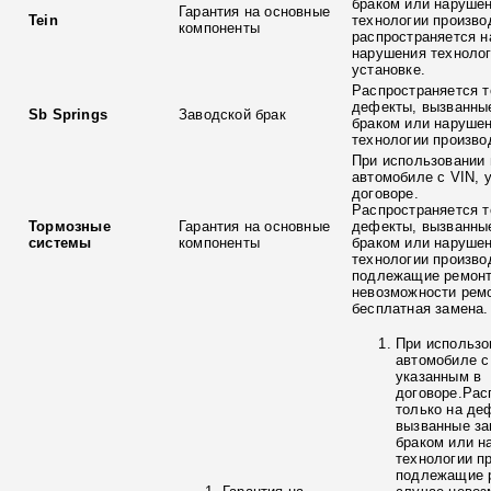
браком или наруше
Гарантия на основные
Tein
технологии произво
компоненты
распространяется н
нарушения технолог
установке.
Распространяется т
дефекты, вызванны
Sb Springs
Заводской брак
браком или наруше
технологии произво
При использовании 
автомобиле с VIN, 
договоре.
Распространяется т
Тормозные
Гарантия на основные
дефекты, вызванны
системы
компоненты
браком или наруше
технологии произво
подлежащие ремонт
невозможности ремо
бесплатная замена.
При использо
автомобиле с
указанным в
договоре.Рас
только на де
вызванные з
браком или н
технологии п
подлежащие р