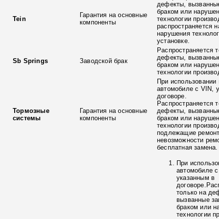
дефекты, вызванны
браком или наруше
Гарантия на основные
Tein
технологии произво
компоненты
распространяется н
нарушения технолог
установке.
Распространяется т
дефекты, вызванны
Sb Springs
Заводской брак
браком или наруше
технологии произво
При использовании 
автомобиле с VIN, 
договоре.
Распространяется т
Тормозные
Гарантия на основные
дефекты, вызванны
системы
компоненты
браком или наруше
технологии произво
подлежащие ремонт
невозможности ремо
бесплатная замена.
При использо
автомобиле с
указанным в
договоре.Рас
только на де
вызванные з
браком или н
технологии п