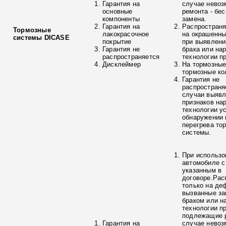
Гарантия на
случае невоз
основные
ремонта - бе
компоненты
замена.
Гарантия на
Распространя
Тормозные
лакокрасочное
на окрашенны
системы DICASE
покрытие
при выявлени
Гарантия не
брака или на
распространяется
технологии п
Дисклеймер
На тормозные
тормозные ко
Гарантия не
распространя
случаи выяв
признаков на
технологии у
обнаружении 
перегрева то
системы.
При использо
автомобиле с
указанным в
договоре.Рас
только на де
вызванные з
браком или н
технологии п
подлежащие р
Гарантия на
случае невоз