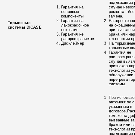
подлежащие р
Гарантия на
случае невоз
основные
ремонта - бе
компоненты
замена.
Гарантия на
Распространя
Тормозные
лакокрасочное
на окрашенны
системы DICASE
покрытие
при выявлени
Гарантия не
брака или на
распространяется
технологии п
Дисклеймер
На тормозные
тормозные ко
Гарантия не
распространя
случаи выяв
признаков на
технологии у
обнаружении 
перегрева то
системы.
При использо
автомобиле с
указанным в
договоре.Рас
только на де
вызванные з
браком или н
технологии п
подлежащие р