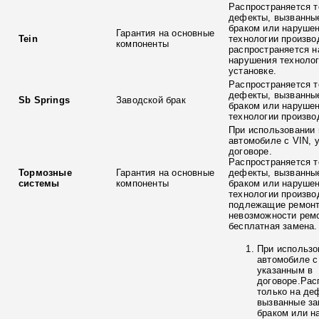
Распространяется т
дефекты, вызванны
браком или наруше
Гарантия на основные
Tein
технологии произво
компоненты
распространяется н
нарушения технолог
установке.
Распространяется т
дефекты, вызванны
Sb Springs
Заводской брак
браком или наруше
технологии произво
При использовании 
автомобиле с VIN, 
договоре.
Распространяется т
Тормозные
Гарантия на основные
дефекты, вызванны
системы
компоненты
браком или наруше
технологии произво
подлежащие ремонт
невозможности ремо
бесплатная замена.
При использо
автомобиле с
указанным в
договоре.Рас
только на де
вызванные з
браком или н