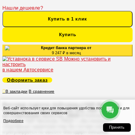
Нашли дешевле?
Купить в 1 клик
Купить
Кредит банка партнера от
9 247 ₽ в месяц
Можно установить и
настроить
в нашем Автосервисе
Оформить заказ
В закладки
В сравнение
Винтовая подвеска (койловеры) H&R Monotube,
Веб-сайт использует куки для повышения удобства посетителей и для
Honda CR-X 3 поколение (del Sol), 1992-1998 (с
совершенствования своих сервисов
регулировками высоты), 29928-1
Койловерный
комплект H&R Monotube 29928-1 обеспечивает
Подробнее
спортивные характеристики без потери комфорта езды
Принять
и регулируется по высоте благодаря внешней