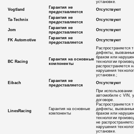
установке.
Гарантия не
Vogtland
Отсутствуют
предоставляется
Гарантия не
Ta-Technix
Отсутствуют
предоставляется
Гарантия не
Jom
Отсутствуют
предоставляется
Гарантия не
FK Automotive
Отсутствуют
предоставляется
Распространяется т
дефекты, вызванны
браком или наруше
Гарантия на основные
BC Racing
технологии произво
компоненты
распространяется н
нарушения технолог
установке.;
Гарантия не
Eibach
Отсутствуют
предоставляется
При использовании 
автомобиле с VIN, 
договоре.
Распространяется т
Гарантия на основные
дефекты, вызванны
LinesRacing
компоненты
браком или наруше
технологии произво
не распространяетс
нарушения технолог
установке.