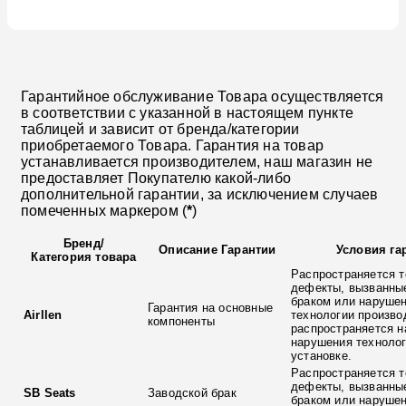
Гарантийное обслуживание Товара осуществляется
в соответствии с указанной в настоящем пункте
таблицей и зависит от бренда/категории
приобретаемого Товара. Гарантия на товар
устанавливается производителем, наш магазин не
предоставляет Покупателю какой-либо
дополнительной гарантии, за исключением случаев
помеченных маркером (
*
)
Бренд
/
Описание Гарантии
Условия га
Категория товара
Распространяется т
дефекты, вызванны
браком или наруше
Гарантия на основные
Airllen
технологии произво
компоненты
распространяется н
нарушения технолог
установке.
Распространяется т
дефекты, вызванны
SB Seats
Заводской брак
браком или наруше