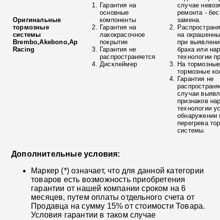
Гарантия на
случае невоз
основные
ремонта - бе
Оригинальные
компоненты
замена.
тормозные
Гарантия на
Распространя
системы
лакокрасочное
на окрашенны
Brembo,Akebono,Ap
покрытие
при выявлени
Racing
Гарантия не
брака или на
распространяется
технологии п
Дисклеймер
На тормозные
тормозные ко
Гарантия не
распространя
случаи выяв
признаков на
технологии у
обнаружении 
перегрева то
системы.
Дополнительные условия:
Маркер (*) означает, что для данной категории
товаров есть возможность приобретения
гарантии от нашей компании сроком на 6
месяцев, путем оплаты отдельного счета от
Продавца на сумму 15% от стоимости Товара.
Условия гарантии в таком случае