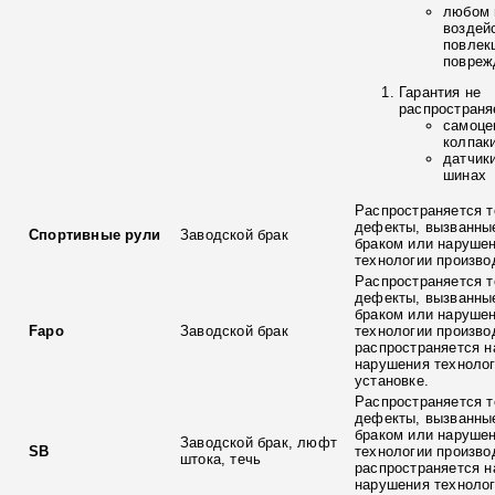
любом 
воздей
повлек
повреж
Гарантия не
распространя
самоце
колпак
датчик
шинах
Распространяется т
дефекты, вызванны
Спортивные рули
Заводской брак
браком или наруше
технологии произво
Распространяется т
дефекты, вызванны
браком или наруше
Fapo
Заводской брак
технологии произво
распространяется н
нарушения технолог
установке.
Распространяется т
дефекты, вызванны
браком или наруше
Заводской брак, люфт
SB
технологии произво
штока, течь
распространяется н
нарушения технолог