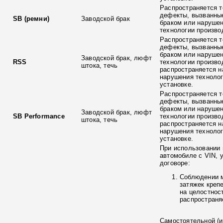
Распространяется т
дефекты, вызванны
SB (ремни)
Заводской брак
браком или наруше
технологии произво
Распространяется т
дефекты, вызванны
браком или наруше
Заводской брак, люфт
RSS
технологии произво
штока, течь
распространяется н
нарушения технолог
установке.
Распространяется т
дефекты, вызванны
браком или наруше
Заводской брак, люфт
SB Performance
технологии произво
штока, течь
распространяется н
нарушения технолог
установке.
При использовании 
автомобиле с VIN, 
договоре:
Соблюдении 
затяжек креп
на целостнос
распространя
Самостоятельной (и