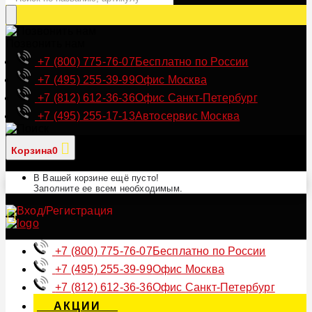
Позвонить нам
+7 (800) 775-76-07
Бесплатно по России
+7 (495) 255-39-99
Офис Москва
+7 (812) 612-36-36
Офис Санкт-Петербург
+7 (495) 255-17-13
Автосервис Москва
Корзина
0
В Вашей корзине ещё пусто!
Заполните ее всем необходимым.
+7 (800) 775-76-07
Бесплатно по России
+7 (495) 255-39-99
Офис Москва
+7 (812) 612-36-36
Офис Санкт-Петербург
АКЦИИ