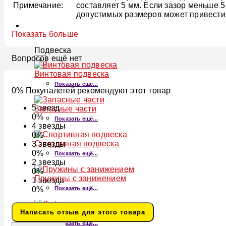
Примечание:
составляет 5 мм. Если зазор меньше 
допустимых размеров может привести
ПОДВЕСКА
Показать больше
Подвеска
Вопросов ещё нет
×
Винтовая подвеска
Показать ещё...
0% Покупалетей рекомендуют этот товар
5
звезд
Запасные части
0%
Показать ещё...
4
звезды
0%
Спортивная подвеска
3
звезды
0%
Показать ещё...
2
звезды
0%
Пружины с занижением
1
звезда
Показать ещё...
0%
Написать отзыв для этого товара
Лифт-пружины
Показать ещё...