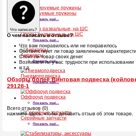
Регулируемые пружины
Показать ещё...
Что написать?
Опоры развальные, на ШС
О чем написать в отзыве?
Показать ещё...
Что вам понравилось или не понравилось
Соответствует ли товар заявленным характерист
Аиркапсы
Стоит ли товар своих денег
Показать ещё...
Возникали ли у вас трудности при использовании
и т.д.
Пневмоподвеска
Обзоры более Винтовая подвеска (койловер
Показать ещё...
29128-1
Оффроуд подвеска
Показать ещё...
Всего отзывов (0)
нажмите здесь, чтобы добавить отзыв об этом товаре.
Серийные запчасти
Показать ещё...