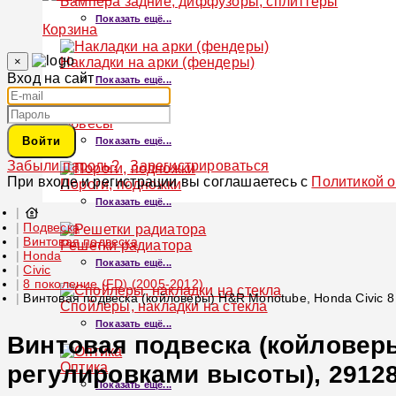
Бампера задние, диффузоры, сплиттеры
Показать ещё...
Корзина
×
Накладки на арки (фендеры)
Вход на сайт
Показать ещё...
Обвесы
Войти
Показать ещё...
Забыли пароль?
Зарегистрироваться
При входе и регистрации вы соглашаетесь с
Политикой 
Пороги, подножки
Показать ещё...
Подвеска
Винтовая подвеска
Решетки радиатора
Honda
Показать ещё...
Civic
8 поколение (FD) (2005-2012)
Винтовая подвеска (койловеры) H&R Monotube, Honda Civic 8
Спойлеры, накладки на стекла
Показать ещё...
Винтовая подвеска (койловеры)
Оптика
регулировками высоты), 29128
Показать ещё...