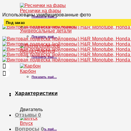
Реснички на фары
Использованы унифицированные фото
Показать ещё...
Под заказ
Универсальные детали
Увеличить
Показать ещё...
Лента-сплиттер
Показать ещё...
Карбон
Показать ещё...
Характеристики
ДВИГАТЕЛЬ
Двигатель
Отзывы
0
×
Впуск
Вопросы
0
Показать ещё...