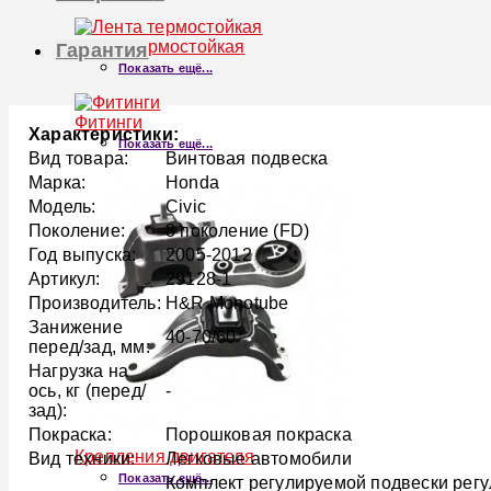
Лента термостойкая
Гарантия
Показать ещё...
Фитинги
Характеристики:
Показать ещё...
Вид товара:
Винтовая подвеска
Марка:
Honda
Модель:
Civic
Поколение:
8 поколение (FD)
Год выпуска:
2005-2012
Артикул:
29128-1
Производитель:
H&R Monotube
Занижение
40-70/60
перед/зад, мм:
Нагрузка на
ось, кг (перед/
-
зад):
Покраска:
Порошковая покраска
Крепления двигателя
Вид техники:
Легковые автомобили
Показать ещё...
Комплект регулируемой подвески регу