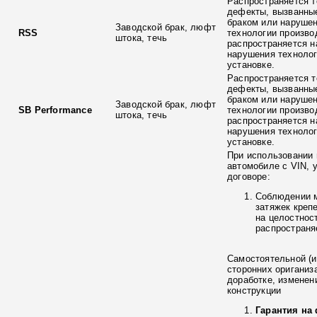
Распространяется т
дефекты, вызванны
браком или наруше
Заводской брак, люфт
RSS
технологии произво
штока, течь
распространяется н
нарушения технолог
установке.
Распространяется т
дефекты, вызванны
браком или наруше
Заводской брак, люфт
SB Performance
технологии произво
штока, течь
распространяется н
нарушения технолог
установке.
При использовании 
автомобиле с VIN, 
договоре:
Соблюдении 
затяжек креп
на целостнос
распространя
Самостоятельной (и
сторонних ориганиз
доработке, изменен
конструкции
Гарантия на