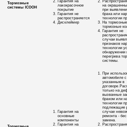
Гарантия на
Распространя
Тормозные
лакокрасочное
на окрашенны
системы ICOOH
покрытие
при выявлени
Гарантия не
брака или на
распространяется
технологии п
Дисклеймер
На тормозные
тормозные ко
Гарантия не
распространя
случаи выяв
признаков на
технологии у
обнаружении 
перегрева то
системы.
При использо
автомобиле с
указанным в
договоре.Рас
только на де
вызванные з
браком или н
технологии п
подлежащие р
Гарантия на
случае невоз
основные
ремонта - бе
компоненты
замена.
Гарантия на
Распространя
Тормозные