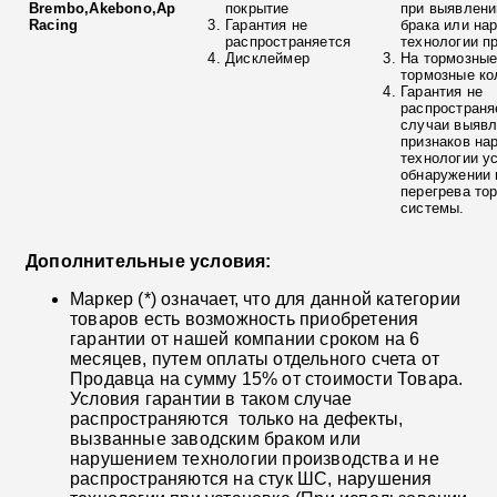
Brembo,Akebono,Ap
покрытие
при выявлени
Racing
Гарантия не
брака или на
распространяется
технологии п
Дисклеймер
На тормозные
тормозные ко
Гарантия не
распространя
случаи выяв
признаков на
технологии у
обнаружении 
перегрева то
системы.
Дополнительные условия:
Маркер (*) означает, что для данной категории
товаров есть возможность приобретения
гарантии от нашей компании сроком на 6
месяцев, путем оплаты отдельного счета от
Продавца на сумму 15% от стоимости Товара.
Условия гарантии в таком случае
распространяются только на дефекты,
вызванные заводским браком или
нарушением технологии производства и не
распространяются на стук ШС, нарушения