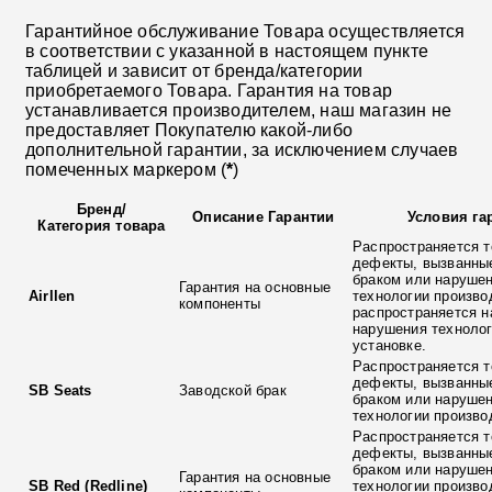
Гарантийное обслуживание Товара осуществляется
в соответствии с указанной в настоящем пункте
таблицей и зависит от бренда/категории
приобретаемого Товара. Гарантия на товар
устанавливается производителем, наш магазин не
предоставляет Покупателю какой-либо
дополнительной гарантии, за исключением случаев
помеченных маркером (
*
)
Бренд
/
Описание Гарантии
Условия га
Категория товара
Распространяется т
дефекты, вызванны
браком или наруше
Гарантия на основные
Airllen
технологии произво
компоненты
распространяется н
нарушения технолог
установке.
Распространяется т
дефекты, вызванны
SB Seats
Заводской брак
браком или наруше
технологии произво
Распространяется т
дефекты, вызванны
браком или наруше
Гарантия на основные
SB Red (Redline)
технологии произво