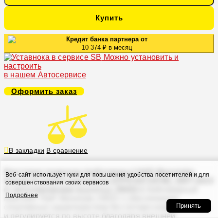
Купить
Кредит банка партнера от
10 374 ₽ в месяц
Можно установить и
настроить
в нашем Автосервисе
Оформить заказ
В закладки
В сравнение
Винтовая подвеска (койловеры) H&R Monotube,
Веб-сайт использует куки для повышения удобства посетителей и для
Honda Accord 8 поколение (CP/CS/CU/CW), 2007-2015
совершенствования своих сервисов
(с регулировками высоты), 29022-1
Койловерный
Подробнее
комплект H&R Monotube 29022-1 обеспечивает
Принять
спортивные характеристики без потери комфорта езды
и регулируется по высоте благодаря внешней