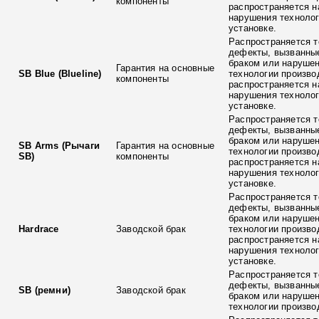
компоненты
распространяется н
нарушения технолог
установке.
Распространяется т
дефекты, вызванны
браком или наруше
Гарантия на основные
SB Blue (Blueline)
технологии произво
компоненты
распространяется н
нарушения технолог
установке.
Распространяется т
дефекты, вызванны
браком или наруше
SB Arms (Рычаги
Гарантия на основные
технологии произво
SB)
компоненты
распространяется н
нарушения технолог
установке.
Распространяется т
дефекты, вызванны
браком или наруше
Hardrace
Заводской брак
технологии произво
распространяется н
нарушения технолог
установке.
Распространяется т
дефекты, вызванны
SB (ремни)
Заводской брак
браком или наруше
технологии произво