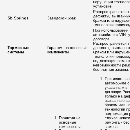
нарушения технолог
установке.
Распространяется т
дефекты, вызванны
Sb Springs
Заводской брак
браком или наруше
технологии произво
При использовании 
автомобиле с VIN, 
договоре.
Распространяется т
Тормозные
Гарантия на основные
дефекты, вызванны
системы
компоненты
браком или наруше
технологии произво
подлежащие ремонт
невозможности ремо
бесплатная замена.
При использо
автомобиле с
указанным в
договоре.Рас
только на де
вызванные з
браком или н
технологии п
подлежащие р
Гарантия на
случае невоз
основные
ремонта - бе
компоненты
замена.