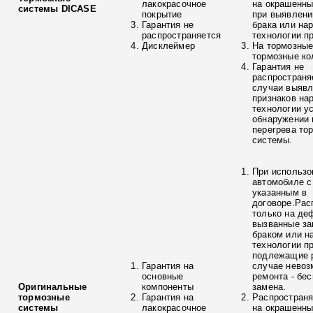
лакокрасочное
на окрашенны
системы DICASE
покрытие
при выявлени
Гарантия не
брака или на
распространяется
технологии п
Дисклеймер
На тормозные
тормозные ко
Гарантия не
распространя
случаи выяв
признаков на
технологии у
обнаружении 
перегрева то
системы.
При использо
автомобиле с
указанным в
договоре.Рас
только на де
вызванные з
браком или н
технологии п
подлежащие р
Гарантия на
случае невоз
основные
ремонта - бе
Оригинальные
компоненты
замена.
тормозные
Гарантия на
Распространя
системы
лакокрасочное
на окрашенны