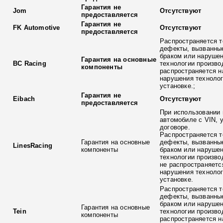
Гарантия не
Jom
Отсутствуют
предоставляется
Гарантия не
FK Automotive
Отсутствуют
предоставляется
Распространяется т
дефекты, вызванны
браком или наруше
Гарантия на основные
BC Racing
технологии произво
компоненты
распространяется н
нарушения технолог
установке.;
Гарантия не
Eibach
Отсутствуют
предоставляется
При использовании 
автомобиле с VIN, 
договоре.
Распространяется т
Гарантия на основные
дефекты, вызванны
LinesRacing
компоненты
браком или наруше
технологии произво
не распространяетс
нарушения технолог
установке.
Распространяется т
дефекты, вызванны
браком или наруше
Гарантия на основные
Tein
технологии произво
компоненты
распространяется н