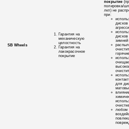
покрытие
(п
полировка/ш
лкп) не расп
при:
исполь
дисков
агресс
исполь
Гарантия на
дисков
механическую
зимней
целостность
распыл
SB Wheels
Гарантия на
очисти
лакокрасочное
горячи
покрытие
исполь
очищаю
высоко
очисти
исполь
контак
для ди
матовы
влияни
химиче
исполь
очистк
любом 
воздей
повлек
повреж