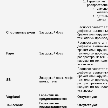
Гарантия не
распространя
самоце
колпак
датчик
шинах
Распространяется т
дефекты, вызванны
Спортивные рули
Заводской брак
браком или наруше
технологии произво
Распространяется т
дефекты, вызванны
браком или наруше
Fapo
Заводской брак
технологии произво
распространяется н
нарушения технолог
установке.
Распространяется т
дефекты, вызванны
браком или наруше
Заводской брак, люфт
SB
технологии произво
штока, течь
распространяется н
нарушения технолог
установке.
Гарантия не
Vogtland
Отсутствуют
предоставляется
Гарантия не
Ta-Technix
Отсутствуют
предоставляется