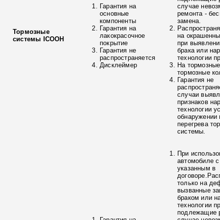
Гарантия на
случае невоз
основные
ремонта - бе
компоненты
замена.
Гарантия на
Распространя
Тормозные
лакокрасочное
на окрашенны
системы ICOOH
покрытие
при выявлени
Гарантия не
брака или на
распространяется
технологии п
Дисклеймер
На тормозные
тормозные ко
Гарантия не
распространя
случаи выяв
признаков на
технологии у
обнаружении 
перегрева то
системы.
При использо
автомобиле с
указанным в
договоре.Рас
только на де
вызванные з
браком или н
технологии п
подлежащие р
Гарантия на
случае невоз