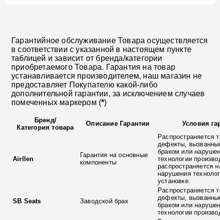
Гарантийное обслуживание Товара осуществляется
в соответствии с указанной в настоящем пункте
таблицей и зависит от бренда/категории
приобретаемого Товара. Гарантия на товар
устанавливается производителем, наш магазин не
предоставляет Покупателю какой-либо
дополнительной гарантии, за исключением случаев
помеченных маркером (
*
)
Бренд
/
Описание Гарантии
Условия га
Категория товара
Распространяется т
дефекты, вызванны
браком или наруше
Гарантия на основные
Airllen
технологии произво
компоненты
распространяется н
нарушения технолог
установке.
Распространяется т
дефекты, вызванны
SB Seats
Заводской брак
браком или наруше
технологии произво