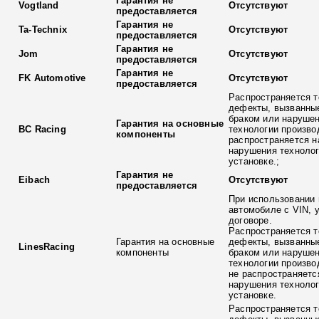
Гарантия не
Vogtland
Отсутствуют
предоставляется
Гарантия не
Ta-Technix
Отсутствуют
предоставляется
Гарантия не
Jom
Отсутствуют
предоставляется
Гарантия не
FK Automotive
Отсутствуют
предоставляется
Распространяется т
дефекты, вызванны
браком или наруше
Гарантия на основные
BC Racing
технологии произво
компоненты
распространяется н
нарушения технолог
установке.;
Гарантия не
Eibach
Отсутствуют
предоставляется
При использовании 
автомобиле с VIN, 
договоре.
Распространяется т
Гарантия на основные
дефекты, вызванны
LinesRacing
компоненты
браком или наруше
технологии произво
не распространяетс
нарушения технолог
установке.
Распространяется т