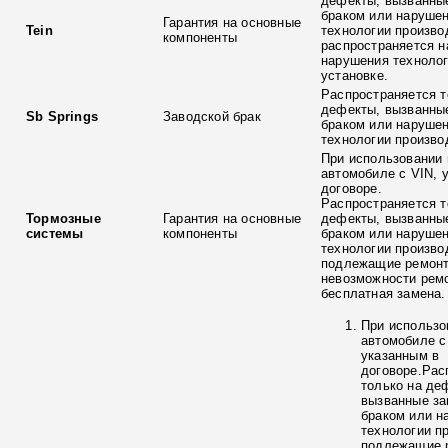
дефекты, вызванны
браком или наруше
Гарантия на основные
Tein
технологии произво
компоненты
распространяется н
нарушения технолог
установке.
Распространяется т
дефекты, вызванны
Sb Springs
Заводской брак
браком или наруше
технологии произво
При использовании 
автомобиле с VIN, 
договоре.
Распространяется т
Тормозные
Гарантия на основные
дефекты, вызванны
системы
компоненты
браком или наруше
технологии произво
подлежащие ремонт
невозможности ремо
бесплатная замена.
При использо
автомобиле с
указанным в
договоре.Рас
только на де
вызванные з
браком или н
технологии п
подлежащие р