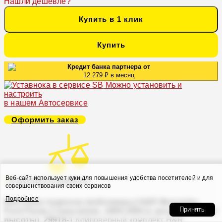
Нашли дешевле?
Купить в 1 клик
Купить
Кредит банка партнера от
12 279 ₽ в месяц
Можно установить и
настроить
в нашем Автосервисе
Оформить заказ
Веб-сайт использует куки для повышения удобства посетителей и для
В закладки
В сравнение
совершенствования своих сервисов
Подробнее
Винтовая подвеска (койловеры) H&R Monotube,
Принять
Ford Fiesta 3 поколение, 1989-1996 (с регулировками
высоты), 29918-1
Койловерный комплект H&R