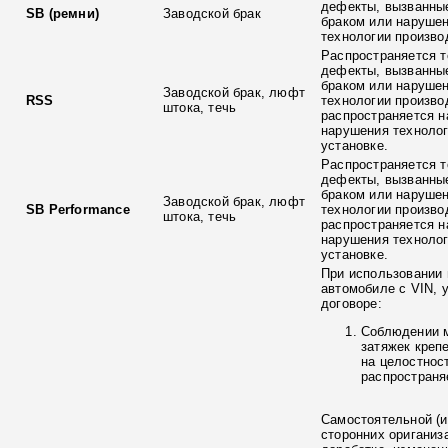
дефекты, вызванны
SB (ремни)
Заводской брак
браком или наруше
технологии произво
Распространяется т
дефекты, вызванны
браком или наруше
Заводской брак, люфт
RSS
технологии произво
штока, течь
распространяется н
нарушения технолог
установке.
Распространяется т
дефекты, вызванны
браком или наруше
Заводской брак, люфт
SB Performance
технологии произво
штока, течь
распространяется н
нарушения технолог
установке.
При использовании 
автомобиле с VIN, 
договоре:
Соблюдении 
затяжек креп
на целостнос
распространя
Самостоятельной (и
сторонних ориганиз