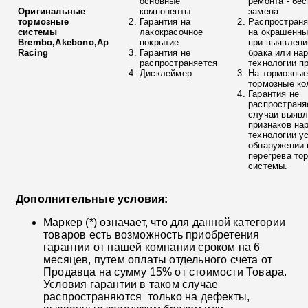
основные
ремонта - бе
Оригинальные
компоненты
замена.
тормозные
Гарантия на
Распространя
системы
лакокрасочное
на окрашенны
Brembo,Akebono,Ap
покрытие
при выявлени
Racing
Гарантия не
брака или на
распространяется
технологии п
Дисклеймер
На тормозные
тормозные ко
Гарантия не
распространя
случаи выяв
признаков на
технологии у
обнаружении 
перегрева то
системы.
Дополнительные условия:
Маркер (*) означает, что для данной категории
товаров есть возможность приобретения
гарантии от нашей компании сроком на 6
месяцев, путем оплаты отдельного счета от
Продавца на сумму 15% от стоимости Товара.
Условия гарантии в таком случае
распространяются только на дефекты,