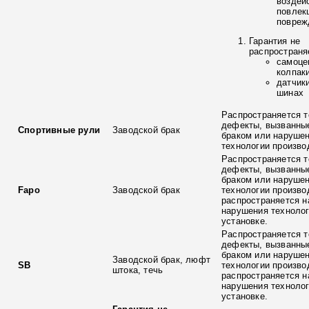
воздей
повлек
повреж
Гарантия не
распространя
самоце
колпак
датчик
шинах
Распространяется т
дефекты, вызванны
Спортивные рули
Заводской брак
браком или наруше
технологии произво
Распространяется т
дефекты, вызванны
браком или наруше
Fapo
Заводской брак
технологии произво
распространяется н
нарушения технолог
установке.
Распространяется т
дефекты, вызванны
браком или наруше
Заводской брак, люфт
SB
технологии произво
штока, течь
распространяется н
нарушения технолог
установке.