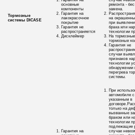
основные
ремонта - бе
компоненты
замена.
Гарантия на
Распространя
Тормозные
лакокрасочное
на окрашенны
системы DICASE
покрытие
при выявлени
Гарантия не
брака или на
распространяется
технологии п
Дисклеймер
На тормозные
тормозные ко
Гарантия не
распространя
случаи выяв
признаков на
технологии у
обнаружении 
перегрева то
системы.
При использо
автомобиле с
указанным в
договоре.Рас
только на де
вызванные з
браком или н
технологии п
подлежащие р
Гарантия на
случае невоз