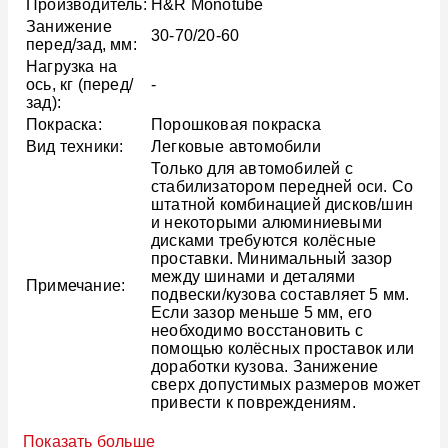
Производитель:
H&R Monotube
Занижение
30-70/20-60
перед/зад, мм:
Нагрузка на
ось, кг (перед/
-
зад):
Покраска:
Порошковая покраска
Вид техники:
Легковые автомобили
Только для автомобилей с
стабилизатором передней оси. Со
штатной комбинацией дисков/шин
и некоторыми алюминиевыми
дисками требуются колёсные
проставки. Минимальный зазор
между шинами и деталями
Примечание:
подвески/кузова составляет 5 мм.
Если зазор меньше 5 мм, его
необходимо восстановить с
помощью колёсных проставок или
доработки кузова. Занижение
сверх допустимых размеров может
привести к повреждениям.
Показать больше