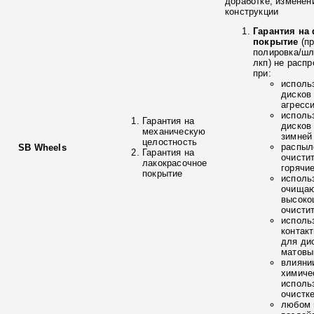
доработке, изменен
конструкции
Гарантия на
покрытие
(п
полировка/ш
лкп) не расп
при:
исполь
дисков
агресс
исполь
Гарантия на
дисков
механическую
зимней
целостность
распыл
SB Wheels
Гарантия на
очисти
лакокрасочное
горячи
покрытие
исполь
очищаю
высоко
очисти
исполь
контак
для ди
матовы
влияни
химиче
исполь
очистк
любом 