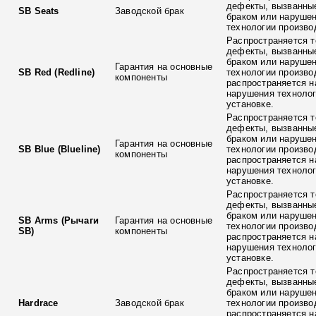
дефекты, вызванны
SB Seats
Заводской брак
браком или наруше
технологии произво
Распространяется т
дефекты, вызванны
браком или наруше
Гарантия на основные
SB Red (Redline)
технологии произво
компоненты
распространяется н
нарушения технолог
установке.
Распространяется т
дефекты, вызванны
браком или наруше
Гарантия на основные
SB Blue (Blueline)
технологии произво
компоненты
распространяется н
нарушения технолог
установке.
Распространяется т
дефекты, вызванны
браком или наруше
SB Arms (Рычаги
Гарантия на основные
технологии произво
SB)
компоненты
распространяется н
нарушения технолог
установке.
Распространяется т
дефекты, вызванны
браком или наруше
Hardrace
Заводской брак
технологии произво
распространяется н