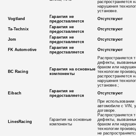
распространяется н
нарушения технолог
установке.
Гарантия не
Vogtland
Отсутствуют
предоставляется
Гарантия не
Ta-Technix
Отсутствуют
предоставляется
Гарантия не
Jom
Отсутствуют
предоставляется
Гарантия не
FK Automotive
Отсутствуют
предоставляется
Распространяется т
дефекты, вызванны
браком или наруше
Гарантия на основные
BC Racing
технологии произво
компоненты
распространяется н
нарушения технолог
установке.;
Гарантия не
Eibach
Отсутствуют
предоставляется
При использовании 
автомобиле с VIN, 
договоре.
Распространяется т
Гарантия на основные
дефекты, вызванны
LinesRacing
компоненты
браком или наруше
технологии произво
не распространяетс