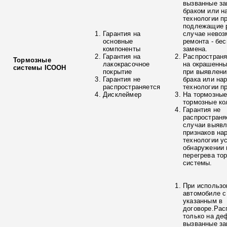
вызванные з
браком или н
технологии п
подлежащие р
Гарантия на
случае невоз
основные
ремонта - бе
компоненты
замена.
Гарантия на
Распространя
Тормозные
лакокрасочное
на окрашенны
системы ICOOH
покрытие
при выявлени
Гарантия не
брака или на
распространяется
технологии п
Дисклеймер
На тормозные
тормозные ко
Гарантия не
распространя
случаи выяв
признаков на
технологии у
обнаружении 
перегрева то
системы.
При использо
автомобиле с
указанным в
договоре.Рас
только на де
вызванные з