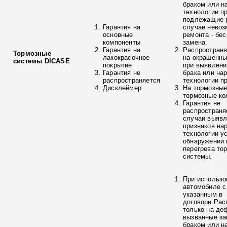
браком или н
технологии п
подлежащие р
Гарантия на
случае невоз
основные
ремонта - бе
компоненты
замена.
Гарантия на
Распространя
Тормозные
лакокрасочное
на окрашенны
системы DICASE
покрытие
при выявлени
Гарантия не
брака или на
распространяется
технологии п
Дисклеймер
На тормозные
тормозные ко
Гарантия не
распространя
случаи выяв
признаков на
технологии у
обнаружении 
перегрева то
системы.
При использо
автомобиле с
указанным в
договоре.Рас
только на де
вызванные з
браком или н