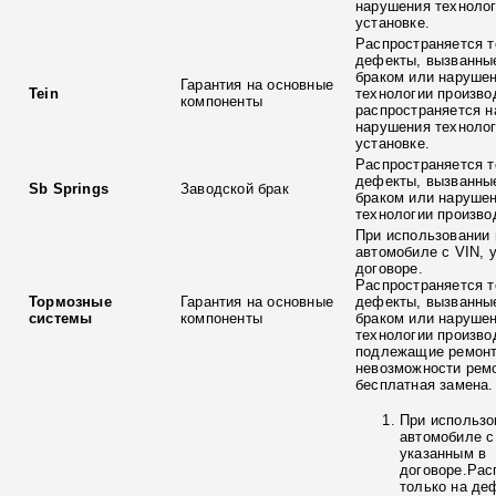
нарушения технолог
установке.
Распространяется т
дефекты, вызванны
браком или наруше
Гарантия на основные
Tein
технологии произво
компоненты
распространяется н
нарушения технолог
установке.
Распространяется т
дефекты, вызванны
Sb Springs
Заводской брак
браком или наруше
технологии произво
При использовании 
автомобиле с VIN, 
договоре.
Распространяется т
Тормозные
Гарантия на основные
дефекты, вызванны
системы
компоненты
браком или наруше
технологии произво
подлежащие ремонт
невозможности ремо
бесплатная замена.
При использо
автомобиле с
указанным в
договоре.Рас
только на де