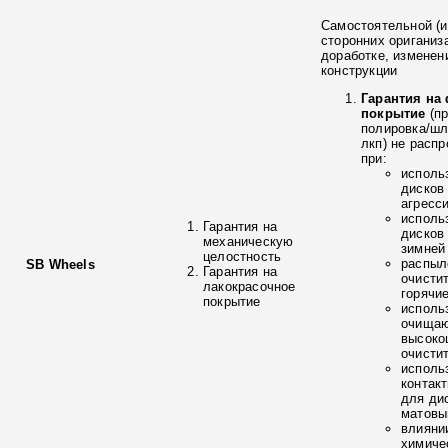
Самостоятельной (и
сторонних ориганиз
доработке, изменен
конструкции
Гарантия на
покрытие
(п
полировка/ш
лкп) не расп
при:
исполь
дисков
агресс
исполь
Гарантия на
дисков
механическую
зимней
целостность
распыл
SB Wheels
Гарантия на
очисти
лакокрасочное
горячи
покрытие
исполь
очищаю
высоко
очисти
исполь
контак
для ди
матовы
влияни
химиче