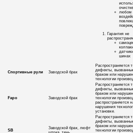
исполь
очистк
любом 
воздей
повлек
повреж
Гарантия не
распространя
самоце
колпак
датчик
шинах
Распространяется т
дефекты, вызванны
Спортивные рули
Заводской брак
браком или наруше
технологии произво
Распространяется т
дефекты, вызванны
браком или наруше
Fapo
Заводской брак
технологии произво
распространяется н
нарушения технолог
установке.
Распространяется т
дефекты, вызванны
браком или наруше
Заводской брак, люфт
SB
технологии произво
штока, течь