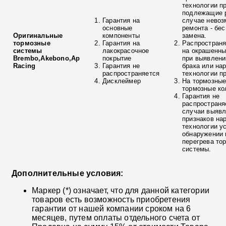
технологии п
подлежащие р
Гарантия на
случае невоз
основные
ремонта - бе
Оригинальные
компоненты
замена.
тормозные
Гарантия на
Распространя
системы
лакокрасочное
на окрашенны
Brembo,Akebono,Ap
покрытие
при выявлени
Racing
Гарантия не
брака или на
распространяется
технологии п
Дисклеймер
На тормозные
тормозные ко
Гарантия не
распространя
случаи выяв
признаков на
технологии у
обнаружении 
перегрева то
системы.
Дополнительные условия:
Маркер (*) означает, что для данной категории
товаров есть возможность приобретения
гарантии от нашей компании сроком на 6
месяцев, путем оплаты отдельного счета от