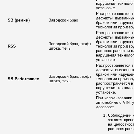
нарушения технолог
установке.
Распространяется т
дефекты, вызванны
SB (ремни)
Заводской брак
браком или наруше
технологии произво
Распространяется т
дефекты, вызванны
браком или наруше
Заводской брак, люфт
RSS
технологии произво
штока, течь
распространяется н
нарушения технолог
установке.
Распространяется т
дефекты, вызванны
браком или наруше
Заводской брак, люфт
SB Performance
технологии произво
штока, течь
распространяется н
нарушения технолог
установке.
При использовании 
автомобиле с VIN, 
договоре:
Соблюдении 
затяжек креп
на целостнос
распространя