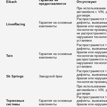
Гарантия не
Eibach
Отсутствуют
предоставляется
При использовании 
автомобиле с VIN, 
договоре.
Распространяется т
Гарантия на основные
дефекты, вызванны
LinesRacing
компоненты
браком или наруше
технологии произво
не распространяетс
нарушения технолог
установке.
Распространяется т
дефекты, вызванны
браком или наруше
Гарантия на основные
Tein
технологии произво
компоненты
распространяется н
нарушения технолог
установке.
Распространяется т
дефекты, вызванны
Sb Springs
Заводской брак
браком или наруше
технологии произво
При использовании 
автомобиле с VIN, 
договоре.
Распространяется т
Тормозные
Гарантия на основные
дефекты, вызванны
системы
компоненты
браком или наруше