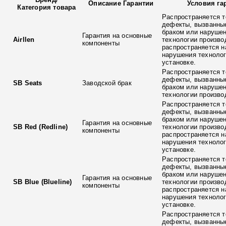
Описание Гарантии
Условия га
Категория товара
Распространяется т
дефекты, вызванны
браком или наруше
Гарантия на основные
Airllen
технологии произво
компоненты
распространяется н
нарушения технолог
установке.
Распространяется т
дефекты, вызванны
SB Seats
Заводской брак
браком или наруше
технологии произво
Распространяется т
дефекты, вызванны
браком или наруше
Гарантия на основные
SB Red (Redline)
технологии произво
компоненты
распространяется н
нарушения технолог
установке.
Распространяется т
дефекты, вызванны
браком или наруше
Гарантия на основные
SB Blue (Blueline)
технологии произво
компоненты
распространяется н
нарушения технолог
установке.
Распространяется т
дефекты, вызванны