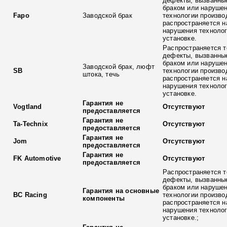
дефекты, вызванны
браком или наруше
Fapo
Заводской брак
технологии произво
распространяется н
нарушения технолог
установке.
Распространяется т
дефекты, вызванны
браком или наруше
Заводской брак, люфт
SB
технологии произво
штока, течь
распространяется н
нарушения технолог
установке.
Гарантия не
Vogtland
Отсутствуют
предоставляется
Гарантия не
Ta-Technix
Отсутствуют
предоставляется
Гарантия не
Jom
Отсутствуют
предоставляется
Гарантия не
FK Automotive
Отсутствуют
предоставляется
Распространяется т
дефекты, вызванны
браком или наруше
Гарантия на основные
BC Racing
технологии произво
компоненты
распространяется н
нарушения технолог
установке.;