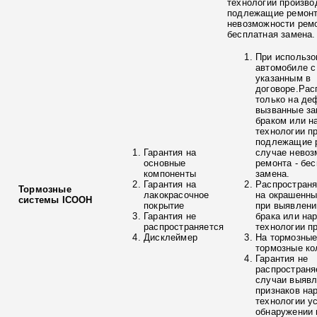
технологии произво
подлежащие ремонт
невозможности ремо
бесплатная замена.
При использо
автомобиле с
указанным в
договоре.Рас
только на де
вызванные з
браком или н
технологии п
подлежащие р
Гарантия на
случае невоз
основные
ремонта - бе
компоненты
замена.
Гарантия на
Распространя
Тормозные
лакокрасочное
на окрашенны
системы ICOOH
покрытие
при выявлени
Гарантия не
брака или на
распространяется
технологии п
Дисклеймер
На тормозные
тормозные ко
Гарантия не
распространя
случаи выяв
признаков на
технологии у
обнаружении 