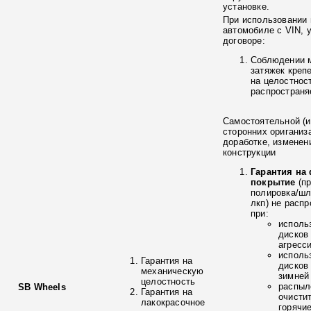
установке.
При использовании 
автомобиле с VIN, 
договоре:
Соблюдении 
затяжек креп
на целостнос
распространя
Самостоятельной (и
сторонних ориганиз
доработке, изменен
конструкции
Гарантия на
покрытие
(п
полировка/ш
лкп) не расп
при:
исполь
дисков
агресс
исполь
Гарантия на
дисков
механическую
зимней
целостность
распыл
SB Wheels
Гарантия на
очисти
лакокрасочное
горячи