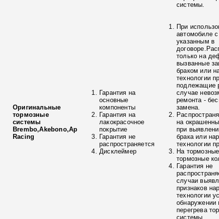
системы.
При использо
автомобиле с
указанным в
договоре.Рас
только на де
вызванные з
браком или н
технологии п
подлежащие р
Гарантия на
случае невоз
основные
ремонта - бе
Оригинальные
компоненты
замена.
тормозные
Гарантия на
Распространя
системы
лакокрасочное
на окрашенны
Brembo,Akebono,Ap
покрытие
при выявлени
Racing
Гарантия не
брака или на
распространяется
технологии п
Дисклеймер
На тормозные
тормозные ко
Гарантия не
распространя
случаи выяв
признаков на
технологии у
обнаружении 
перегрева то
системы.