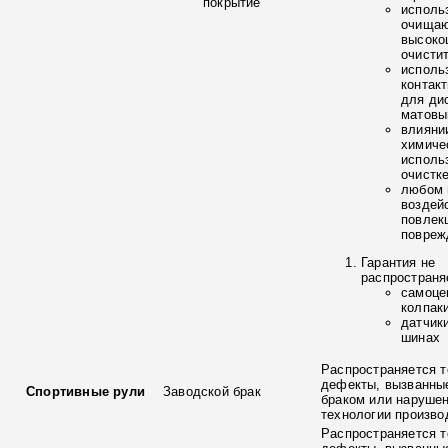
покрытие
исполь
очищаю
высоко
очисти
исполь
контак
для ди
матовы
влияни
химиче
исполь
очистк
любом 
воздей
повлек
повреж
Гарантия не
распространя
самоце
колпак
датчик
шинах
Распространяется т
дефекты, вызванны
Спортивные рули
Заводской брак
браком или наруше
технологии произво
Распространяется т