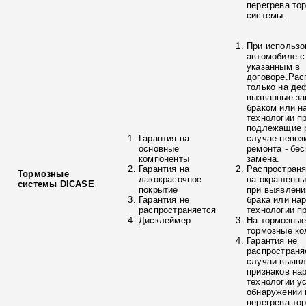
перегрева то
системы.
При использо
автомобиле с
указанным в
договоре.Рас
только на де
вызванные з
браком или н
технологии п
подлежащие р
Гарантия на
случае невоз
основные
ремонта - бе
компоненты
замена.
Гарантия на
Распространя
Тормозные
лакокрасочное
на окрашенны
системы DICASE
покрытие
при выявлени
Гарантия не
брака или на
распространяется
технологии п
Дисклеймер
На тормозные
тормозные ко
Гарантия не
распространя
случаи выяв
признаков на
технологии у
обнаружении 
перегрева то