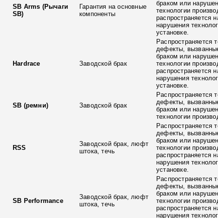
браком или наруше
SB Arms (Рычаги
Гарантия на основные
технологии произво
SB)
компоненты
распространяется н
нарушения технолог
установке.
Распространяется т
дефекты, вызванны
браком или наруше
Hardrace
Заводской брак
технологии произво
распространяется н
нарушения технолог
установке.
Распространяется т
дефекты, вызванны
SB (ремни)
Заводской брак
браком или наруше
технологии произво
Распространяется т
дефекты, вызванны
браком или наруше
Заводской брак, люфт
RSS
технологии произво
штока, течь
распространяется н
нарушения технолог
установке.
Распространяется т
дефекты, вызванны
браком или наруше
Заводской брак, люфт
SB Performance
технологии произво
штока, течь
распространяется н
нарушения технолог