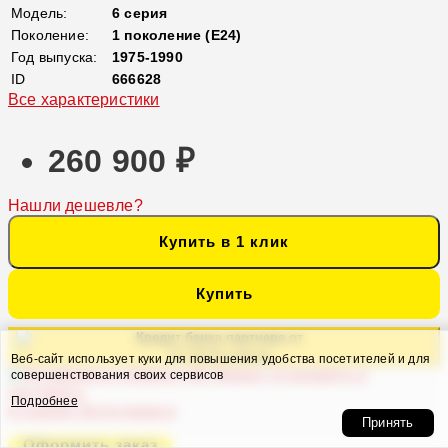
Модель:
6 серия
Поколение:
1 поколение (E24)
Год выпуска:
1975-1990
ID
666628
Все характеристики
260 900 ₽
Нашли дешевле?
Купить в 1 клик
Купить
Кредит банка партнера от
13 732 ₽ в месяц
Веб-сайт использует куки для повышения удобства посетителей и для
Можно установить и
совершенствования своих сервисов
настроить
Подробнее
в нашем Автосервисе
Принять
Оформить заказ