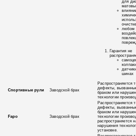
для ди
матовы
влияни
химиче
исполь
очистк
любом 
воздей
повлек
повреж
Гарантия не
распространя
самоце
колпак
датчик
шинах
Распространяется т
дефекты, вызванны
Спортивные рули
Заводской брак
браком или наруше
технологии произво
Распространяется т
дефекты, вызванны
браком или наруше
Fapo
Заводской брак
технологии произво
распространяется н
нарушения технолог
установке.
Распространяется т