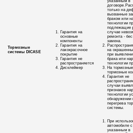
указанным в
договоре.Рас
только на де
вызванные з
браком или н
технологии п
подлежащие р
Гарантия на
случае невоз
основные
ремонта - бе
компоненты
замена.
Гарантия на
Распространя
Тормозные
лакокрасочное
на окрашенны
системы DICASE
покрытие
при выявлени
Гарантия не
брака или на
распространяется
технологии п
Дисклеймер
На тормозные
тормозные ко
Гарантия не
распространя
случаи выяв
признаков на
технологии у
обнаружении 
перегрева то
системы.
При использо
автомобиле с
указанным в