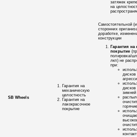
затяжек креп
на целостнос
распространя
Самостоятельной (и
сторонних ориганиз
доработке, изменен
конструкции
Гарантия на
покрытие
(п
полировка/ш
лкп) не расп
при:
исполь
дисков
агресс
исполь
Гарантия на
дисков
механическую
зимней
целостность
распыл
SB Wheels
Гарантия на
очисти
лакокрасочное
горячи
покрытие
исполь
очищаю
высоко
очисти
исполь
контак