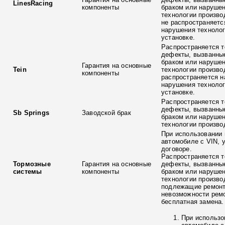
LinesRacing
компоненты
браком или наруше
технологии произво
не распространяетс
нарушения технолог
установке.
Распространяется т
дефекты, вызванны
браком или наруше
Гарантия на основные
Tein
технологии произво
компоненты
распространяется н
нарушения технолог
установке.
Распространяется т
дефекты, вызванны
Sb Springs
Заводской брак
браком или наруше
технологии произво
При использовании 
автомобиле с VIN, 
договоре.
Распространяется т
Тормозные
Гарантия на основные
дефекты, вызванны
системы
компоненты
браком или наруше
технологии произво
подлежащие ремонт
невозможности ремо
бесплатная замена.
При использо