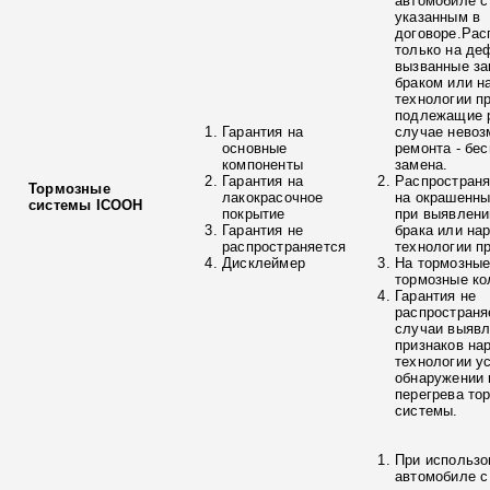
автомобиле с
указанным в
договоре.Рас
только на де
вызванные з
браком или н
технологии п
подлежащие р
Гарантия на
случае невоз
основные
ремонта - бе
компоненты
замена.
Гарантия на
Распространя
Тормозные
лакокрасочное
на окрашенны
системы ICOOH
покрытие
при выявлени
Гарантия не
брака или на
распространяется
технологии п
Дисклеймер
На тормозные
тормозные ко
Гарантия не
распространя
случаи выяв
признаков на
технологии у
обнаружении 
перегрева то
системы.
При использо
автомобиле с