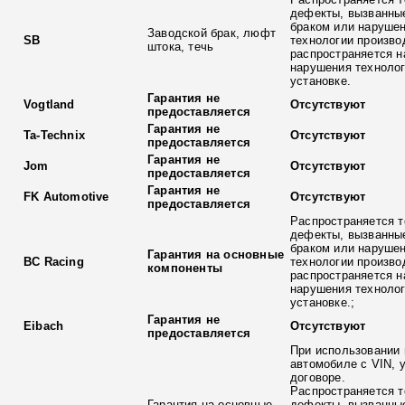
дефекты, вызванны
браком или наруше
Заводской брак, люфт
SB
технологии произво
штока, течь
распространяется н
нарушения технолог
установке.
Гарантия не
Vogtland
Отсутствуют
предоставляется
Гарантия не
Ta-Technix
Отсутствуют
предоставляется
Гарантия не
Jom
Отсутствуют
предоставляется
Гарантия не
FK Automotive
Отсутствуют
предоставляется
Распространяется т
дефекты, вызванны
браком или наруше
Гарантия на основные
BC Racing
технологии произво
компоненты
распространяется н
нарушения технолог
установке.;
Гарантия не
Eibach
Отсутствуют
предоставляется
При использовании 
автомобиле с VIN, 
договоре.
Распространяется т
Гарантия на основные
дефекты, вызванны