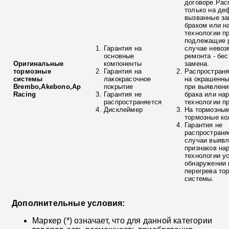
договоре.Рас
только на де
вызванные з
браком или н
технологии п
подлежащие р
Гарантия на
случае невоз
основные
ремонта - бе
Оригинальные
компоненты
замена.
тормозные
Гарантия на
Распространя
системы
лакокрасочное
на окрашенны
Brembo,Akebono,Ap
покрытие
при выявлени
Racing
Гарантия не
брака или на
распространяется
технологии п
Дисклеймер
На тормозные
тормозные ко
Гарантия не
распространя
случаи выяв
признаков на
технологии у
обнаружении 
перегрева то
системы.
Дополнительные условия:
Маркер (*) означает, что для данной категории