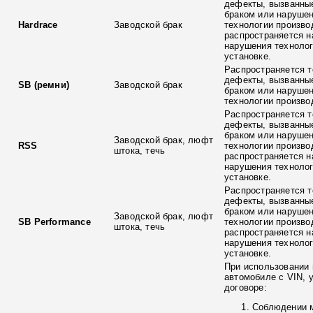
дефекты, вызванны
браком или наруше
Hardrace
Заводской брак
технологии произво
распространяется н
нарушения технолог
установке.
Распространяется т
дефекты, вызванны
SB (ремни)
Заводской брак
браком или наруше
технологии произво
Распространяется т
дефекты, вызванны
браком или наруше
Заводской брак, люфт
RSS
технологии произво
штока, течь
распространяется н
нарушения технолог
установке.
Распространяется т
дефекты, вызванны
браком или наруше
Заводской брак, люфт
SB Performance
технологии произво
штока, течь
распространяется н
нарушения технолог
установке.
При использовании 
автомобиле с VIN, 
договоре:
Соблюдении 