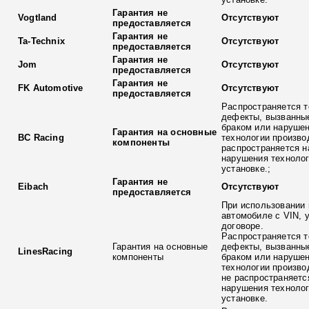
Гарантия не
Vogtland
Отсутствуют
предоставляется
Гарантия не
Ta-Technix
Отсутствуют
предоставляется
Гарантия не
Jom
Отсутствуют
предоставляется
Гарантия не
FK Automotive
Отсутствуют
предоставляется
Распространяется т
дефекты, вызванны
браком или наруше
Гарантия на основные
BC Racing
технологии произво
компоненты
распространяется н
нарушения технолог
установке.;
Гарантия не
Eibach
Отсутствуют
предоставляется
При использовании 
автомобиле с VIN, 
договоре.
Распространяется т
Гарантия на основные
дефекты, вызванны
LinesRacing
компоненты
браком или наруше
технологии произво
не распространяетс
нарушения технолог
установке.