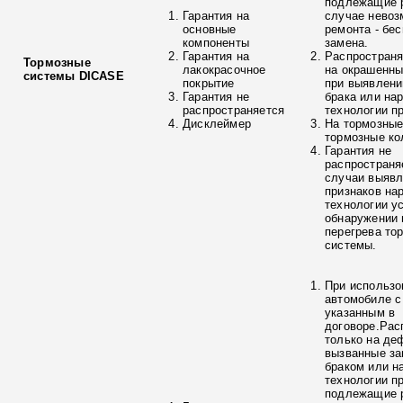
подлежащие р
Гарантия на
случае невоз
основные
ремонта - бе
компоненты
замена.
Гарантия на
Распространя
Тормозные
лакокрасочное
на окрашенны
системы DICASE
покрытие
при выявлени
Гарантия не
брака или на
распространяется
технологии п
Дисклеймер
На тормозные
тормозные ко
Гарантия не
распространя
случаи выяв
признаков на
технологии у
обнаружении 
перегрева то
системы.
При использо
автомобиле с
указанным в
договоре.Рас
только на де
вызванные з
браком или н
технологии п
подлежащие р