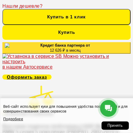
Нашли дешевле?
Купить в 1 клик
Купить
Кредит банка партнера от
12 626 ₽ в месяц
Можно установить и
настроить
в нашем Автосервисе
Оформить заказ
Веб-сайт использует куки для повышения удобства посетителей и для
совершенствования своих сервисов
В закладки
В сравнение
Подробнее
Принять
Винтовая подвеска (койловеры) H&R Monotube,
BMW 5 серия 5 поколение (E60/E61), 2002-2010 (с