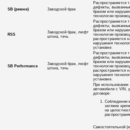
Распространяется т
дефекты, вызванны
SB (ремни)
Заводской брак
браком или наруше
технологии произво
Распространяется т
дефекты, вызванны
браком или наруше
Заводской брак, люфт
RSS
технологии произво
штока, течь
распространяется н
нарушения технолог
установке.
Распространяется т
дефекты, вызванны
браком или наруше
Заводской брак, люфт
SB Performance
технологии произво
штока, течь
распространяется н
нарушения технолог
установке.
При использовании 
автомобиле с VIN, 
договоре:
Соблюдении 
затяжек креп
на целостнос
распространя
Самостоятельной (и