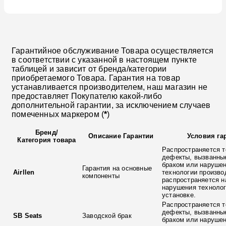
Гарантийное обслуживание Товара осуществляется
в соответствии с указанной в настоящем пункте
таблицей и зависит от бренда/категории
приобретаемого Товара. Гарантия на товар
устанавливается производителем, наш магазин не
предоставляет Покупателю какой-либо
дополнительной гарантии, за исключением случаев
помеченных маркером (
*
)
Бренд
/
Описание Гарантии
Условия га
Категория товара
Распространяется т
дефекты, вызванны
браком или наруше
Гарантия на основные
Airllen
технологии произво
компоненты
распространяется н
нарушения технолог
установке.
Распространяется т
дефекты, вызванны
SB Seats
Заводской брак
браком или наруше