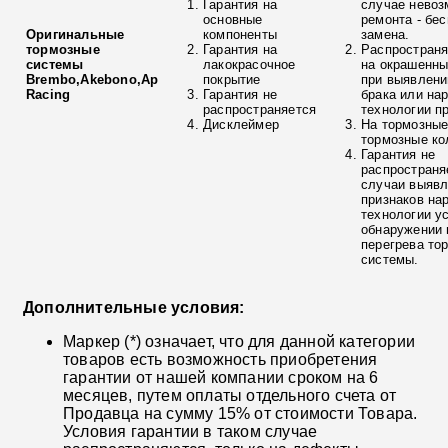
Гарантия на
случае невоз
основные
ремонта - бе
Оригинальные
компоненты
замена.
тормозные
Гарантия на
Распространя
системы
лакокрасочное
на окрашенны
Brembo,Akebono,Ap
покрытие
при выявлени
Racing
Гарантия не
брака или на
распространяется
технологии п
Дисклеймер
На тормозные
тормозные ко
Гарантия не
распространя
случаи выяв
признаков на
технологии у
обнаружении 
перегрева то
системы.
Дополнительные условия:
Маркер (*) означает, что для данной категории
товаров есть возможность приобретения
гарантии от нашей компании сроком на 6
месяцев, путем оплаты отдельного счета от
Продавца на сумму 15% от стоимости Товара.
Условия гарантии в таком случае