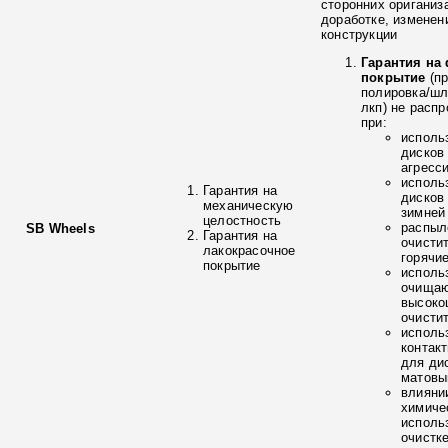
сторонних ориганиз
доработке, изменен
конструкции
Гарантия на
покрытие
(п
полировка/ш
лкп) не расп
при:
исполь
дисков
агресс
исполь
Гарантия на
дисков
механическую
зимней
целостность
распыл
SB Wheels
Гарантия на
очисти
лакокрасочное
горячи
покрытие
исполь
очищаю
высоко
очисти
исполь
контак
для ди
матовы
влияни
химиче
исполь
очистк