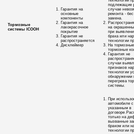
технологии п
подлежащие р
Гарантия на
случае невоз
основные
ремонта - бе
компоненты
замена.
Гарантия на
Распространя
Тормозные
лакокрасочное
на окрашенны
системы ICOOH
покрытие
при выявлени
Гарантия не
брака или на
распространяется
технологии п
Дисклеймер
На тормозные
тормозные ко
Гарантия не
распространя
случаи выяв
признаков на
технологии у
обнаружении 
перегрева то
системы.
При использо
автомобиле с
указанным в
договоре.Рас
только на де
вызванные з
браком или н
технологии п