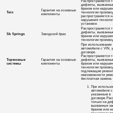
Распространяется т
дефекты, вызванны
браком или наруше
Гарантия на основные
Tein
технологии произво
компоненты
распространяется н
нарушения технолог
установке.
Распространяется т
дефекты, вызванны
Sb Springs
Заводской брак
браком или наруше
технологии произво
При использовании 
автомобиле с VIN, 
договоре.
Распространяется т
Тормозные
Гарантия на основные
дефекты, вызванны
системы
компоненты
браком или наруше
технологии произво
подлежащие ремонт
невозможности ремо
бесплатная замена.
При использо
автомобиле с
указанным в
договоре.Рас
только на де
вызванные з
браком или н