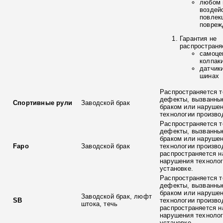
любом 
воздей
повлек
повреж
Гарантия не
распространя
самоце
колпак
датчик
шинах
Распространяется т
дефекты, вызванны
Спортивные рули
Заводской брак
браком или наруше
технологии произво
Распространяется т
дефекты, вызванны
браком или наруше
Fapo
Заводской брак
технологии произво
распространяется н
нарушения технолог
установке.
Распространяется т
дефекты, вызванны
браком или наруше
Заводской брак, люфт
SB
технологии произво
штока, течь
распространяется н
нарушения технолог
установке.