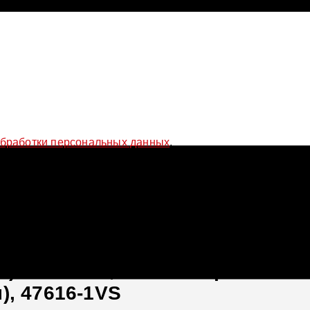
обработки персональных данных
.
оление (G22/G23/G26), 2020-2025 (с регулировками высоты), 47
) H&R DCS, BMW 4 серия 2 поко
), 47616-1VS