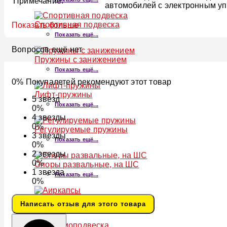
Примечание:
автомобилей с электронным у
Спортивная подвеска
Показать больше
Показать ещё...
Вопросов ещё нет
Пружины с занижением
Показать ещё...
0% Покупалетей рекомендуют этот товар
Лифт-пружины
5
звезд
Показать ещё...
0%
4
звезды
0%
Регулируемые пружины
3
звезды
Показать ещё...
0%
2
звезды
0%
Опоры развальные, на ШС
1
звезда
Показать ещё...
0%
Аиркапсы
Написать отзыв для этого товара
Показать ещё...