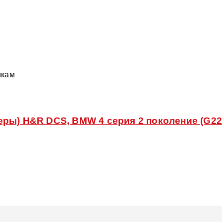
икам
ры) H&R DCS, BMW 4 серия 2 поколение (G22/