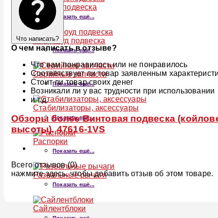
Пневмоподвеска
Показать ещё...
Что написать?
Оффроуд подвеска
О чем написать в отзыве?
Показать ещё...
Что вам понравилось или не понравилось
Соответствует ли товар заявленным характерист
Серийные запчасти
Стоит ли товар своих денег
Показать ещё...
Возникали ли у вас трудности при использовании
и т.д.
Стабилизаторы, аксессуары
Обзоры более Винтовая подвеска (койлове
Показать ещё...
высоты), 47616-1VS
Распорки
Показать ещё...
Всего отзывов (0)
нажмите здесь, чтобы добавить отзыв об этом товаре.
Развальные рычаги
Показать ещё...
Сайлентблоки