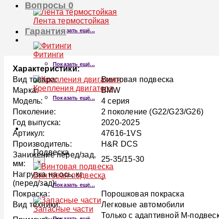
Вопросы
0
Лента термостойкая
Гарантия
Показать ещё...
Фитинги
Показать ещё...
Характеристики:
Вид товара:
Винтовая подвеска
Крепления двигателя
Марка:
BMW
Показать ещё...
Модель:
4 серия
Поколение:
2 поколение (G22/G23/G26)
Год выпуска:
2020-2025
ПОДВЕСКА
Артикул:
47616-1VS
Производитель:
H&R DCS
Подвеска
Занижение перед/зад,
25-35/15-30
×
мм:
Нагрузка на ось, кг
Винтовая подвеска
-
(перед/зад):
Показать ещё...
Покраска:
Порошковая покраска
Вид техники:
Легковые автомобили
Запасные части
Только с адаптивной M-подвес
Показать ещё...