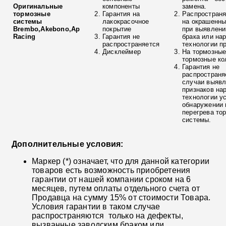
Оригинальные
компоненты
замена.
тормозные
Гарантия на
Распространя
системы
лакокрасочное
на окрашенны
Brembo,Akebono,Ap
покрытие
при выявлени
Racing
Гарантия не
брака или на
распространяется
технологии п
Дисклеймер
На тормозные
тормозные ко
Гарантия не
распространя
случаи выяв
признаков на
технологии у
обнаружении 
перегрева то
системы.
Дополнительные условия:
Маркер (*) означает, что для данной категории
товаров есть возможность приобретения
гарантии от нашей компании сроком на 6
месяцев, путем оплаты отдельного счета от
Продавца на сумму 15% от стоимости Товара.
Условия гарантии в таком случае
распространяются только на дефекты,
вызванные заводским браком или