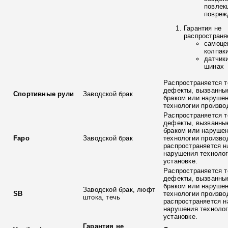
повлек
повреж
Гарантия не
распространя
самоце
колпак
датчик
шинах
Распространяется т
дефекты, вызванны
Спортивные рули
Заводской брак
браком или наруше
технологии произво
Распространяется т
дефекты, вызванны
браком или наруше
Fapo
Заводской брак
технологии произво
распространяется н
нарушения технолог
установке.
Распространяется т
дефекты, вызванны
браком или наруше
Заводской брак, люфт
SB
технологии произво
штока, течь
распространяется н
нарушения технолог
установке.
Гарантия не