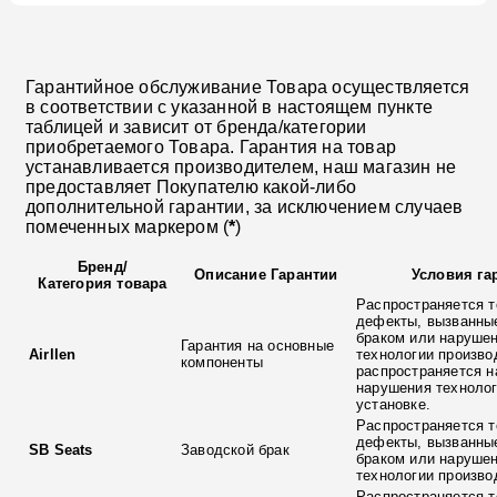
Гарантийное обслуживание Товара осуществляется
в соответствии с указанной в настоящем пункте
таблицей и зависит от бренда/категории
приобретаемого Товара. Гарантия на товар
устанавливается производителем, наш магазин не
предоставляет Покупателю какой-либо
дополнительной гарантии, за исключением случаев
помеченных маркером (
*
)
Бренд
/
Описание Гарантии
Условия га
Категория товара
Распространяется т
дефекты, вызванны
браком или наруше
Гарантия на основные
Airllen
технологии произво
компоненты
распространяется н
нарушения технолог
установке.
Распространяется т
дефекты, вызванны
SB Seats
Заводской брак
браком или наруше
технологии произво
Распространяется т