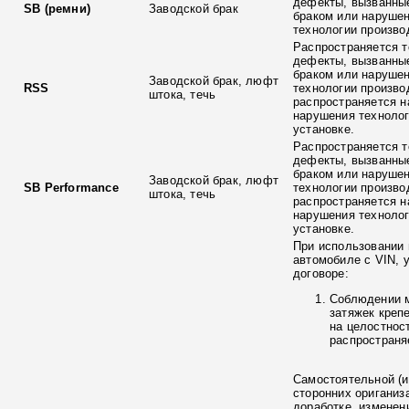
дефекты, вызванны
SB (ремни)
Заводской брак
браком или наруше
технологии произво
Распространяется т
дефекты, вызванны
браком или наруше
Заводской брак, люфт
RSS
технологии произво
штока, течь
распространяется н
нарушения технолог
установке.
Распространяется т
дефекты, вызванны
браком или наруше
Заводской брак, люфт
SB Performance
технологии произво
штока, течь
распространяется н
нарушения технолог
установке.
При использовании 
автомобиле с VIN, 
договоре:
Соблюдении 
затяжек креп
на целостнос
распространя
Самостоятельной (и
сторонних ориганиз
доработке, изменен