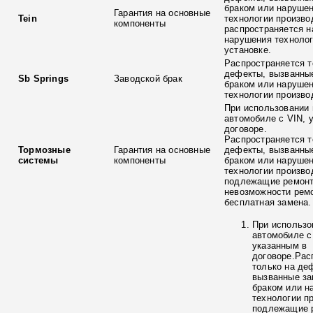
браком или наруше
Гарантия на основные
Tein
технологии произво
компоненты
распространяется н
нарушения технолог
установке.
Распространяется т
дефекты, вызванны
Sb Springs
Заводской брак
браком или наруше
технологии произво
При использовании 
автомобиле с VIN, 
договоре.
Распространяется т
Тормозные
Гарантия на основные
дефекты, вызванны
системы
компоненты
браком или наруше
технологии произво
подлежащие ремонт
невозможности ремо
бесплатная замена.
При использо
автомобиле с
указанным в
договоре.Рас
только на де
вызванные з
браком или н
технологии п
подлежащие р