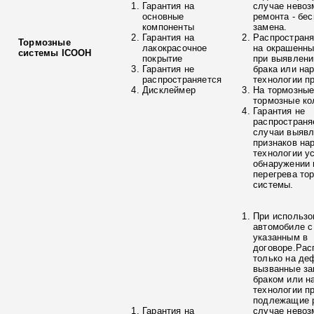
Гарантия на
случае невоз
основные
ремонта - бе
компоненты
замена.
Гарантия на
Распространя
Тормозные
лакокрасочное
на окрашенны
системы ICOOH
покрытие
при выявлени
Гарантия не
брака или на
распространяется
технологии п
Дисклеймер
На тормозные
тормозные ко
Гарантия не
распространя
случаи выяв
признаков на
технологии у
обнаружении 
перегрева то
системы.
При использо
автомобиле с
указанным в
договоре.Рас
только на де
вызванные з
браком или н
технологии п
подлежащие р
Гарантия на
случае невоз