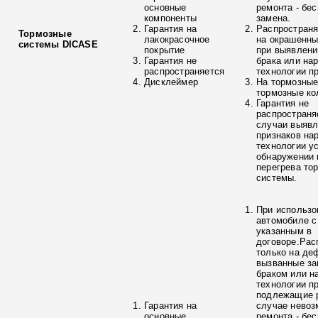
основные
ремонта - бе
компоненты
замена.
Гарантия на
Распространя
Тормозные
лакокрасочное
на окрашенны
системы DICASE
покрытие
при выявлени
Гарантия не
брака или на
распространяется
технологии п
Дисклеймер
На тормозные
тормозные ко
Гарантия не
распространя
случаи выяв
признаков на
технологии у
обнаружении 
перегрева то
системы.
При использо
автомобиле с
указанным в
договоре.Рас
только на де
вызванные з
браком или н
технологии п
подлежащие р
Гарантия на
случае невоз
основные
ремонта - бе