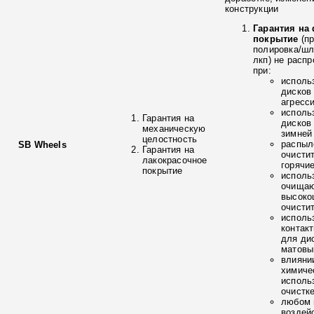
конструкции
Гарантия на
покрытие
(п
полировка/ш
лкп) не расп
при:
исполь
дисков
агресс
исполь
Гарантия на
дисков
механическую
зимней
целостность
распыл
SB Wheels
Гарантия на
очисти
лакокрасочное
горячи
покрытие
исполь
очищаю
высоко
очисти
исполь
контак
для ди
матовы
влияни
химиче
исполь
очистк
любом 
воздей