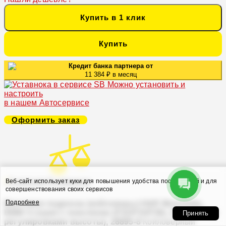
Купить в 1 клик
Купить
Кредит банка партнера от
11 384 ₽ в месяц
Можно установить и
настроить
в нашем Автосервисе
Оформить заказ
В закладки
В сравнение
Веб-сайт использует куки для повышения удобства посетителей и для
совершенствования своих сервисов
Подробнее
Винтовая подвеска (койловеры) H&R Monotube,
BMW 4 серия 1 поколение (F32/F33/F36), 2013-2021 (с
Принять
регулировками высоты), 28895-8
Койловерный