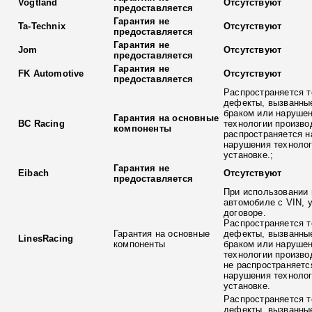
Vogtland
Отсутствуют
предоставляется
Гарантия не
Ta-Technix
Отсутствуют
предоставляется
Гарантия не
Jom
Отсутствуют
предоставляется
Гарантия не
FK Automotive
Отсутствуют
предоставляется
Распространяется т
дефекты, вызванны
браком или наруше
Гарантия на основные
BC Racing
технологии произво
компоненты
распространяется н
нарушения технолог
установке.;
Гарантия не
Eibach
Отсутствуют
предоставляется
При использовании 
автомобиле с VIN, 
договоре.
Распространяется т
Гарантия на основные
дефекты, вызванны
LinesRacing
компоненты
браком или наруше
технологии произво
не распространяетс
нарушения технолог
установке.
Распространяется т
дефекты, вызванны