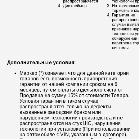
распространяется
технологии п
Дисклеймер
На тормозные
тормозные ко
Гарантия не
распространя
случаи выяв
признаков на
технологии у
обнаружении 
перегрева то
системы.
Дополнительные условия:
Маркер (*) означает, что для данной категории
товаров есть возможность приобретения
гарантии от нашей компании сроком на 6
месяцев, путем оплаты отдельного счета от
Продавца на сумму 15% от стоимости Товара.
Условия гарантии в таком случае
распространяются только на дефекты,
вызванные заводским браком или
нарушением технологии производства и не
распространяются на стук ШС, нарушения
технологии при установке (При использовании
на автомобиле с VIN, указанным в договоре).