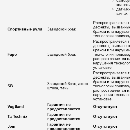
самоце
колпак
датчик
шинах
Распространяется т
дефекты, вызванны
Спортивные рули
Заводской брак
браком или наруше
технологии произво
Распространяется т
дефекты, вызванны
браком или наруше
Fapo
Заводской брак
технологии произво
распространяется н
нарушения технолог
установке.
Распространяется т
дефекты, вызванны
браком или наруше
Заводской брак, люфт
SB
технологии произво
штока, течь
распространяется н
нарушения технолог
установке.
Гарантия не
Vogtland
Отсутствуют
предоставляется
Гарантия не
Ta-Technix
Отсутствуют
предоставляется
Гарантия не
Jom
Отсутствуют
предоставляется