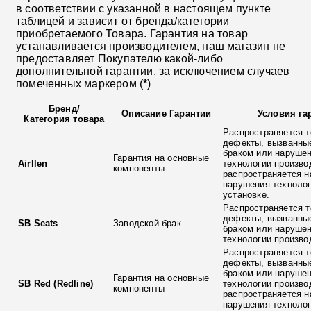
в соответствии с указанной в настоящем пункте
таблицей и зависит от бренда/категории
приобретаемого Товара. Гарантия на товар
устанавливается производителем, наш магазин не
предоставляет Покупателю какой-либо
дополнительной гарантии, за исключением случаев
помеченных маркером (
*
)
Бренд
/
Описание Гарантии
Условия га
Категория товара
Распространяется т
дефекты, вызванны
браком или наруше
Гарантия на основные
Airllen
технологии произво
компоненты
распространяется н
нарушения технолог
установке.
Распространяется т
дефекты, вызванны
SB Seats
Заводской брак
браком или наруше
технологии произво
Распространяется т
дефекты, вызванны
браком или наруше
Гарантия на основные
SB Red (Redline)
технологии произво
компоненты
распространяется н
нарушения технолог