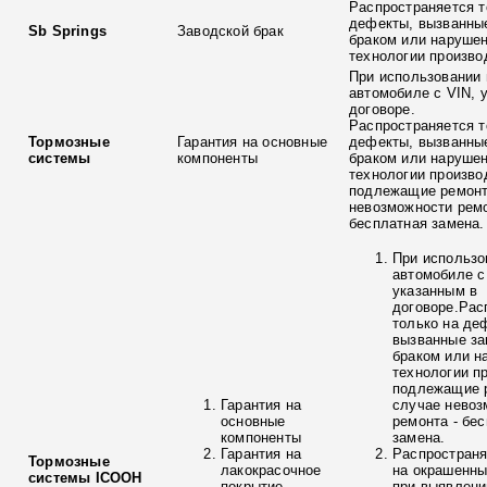
Распространяется т
дефекты, вызванны
Sb Springs
Заводской брак
браком или наруше
технологии произво
При использовании 
автомобиле с VIN, 
договоре.
Распространяется т
Тормозные
Гарантия на основные
дефекты, вызванны
системы
компоненты
браком или наруше
технологии произво
подлежащие ремонт
невозможности ремо
бесплатная замена.
При использо
автомобиле с
указанным в
договоре.Рас
только на де
вызванные з
браком или н
технологии п
подлежащие р
Гарантия на
случае невоз
основные
ремонта - бе
компоненты
замена.
Гарантия на
Распространя
Тормозные
лакокрасочное
на окрашенны
системы ICOOH
покрытие
при выявлени