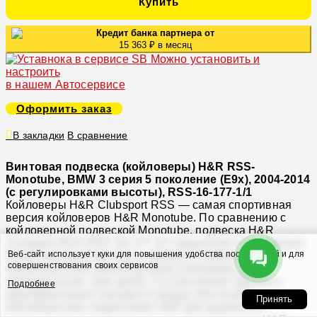
Купить
Кредит банка партнера от
15 363 ₽ в месяц
Можно установить и
настроить
в нашем Автосервисе
Оформить заказ
В закладки
В сравнение
Винтовая подвеска (койловеры) H&R RSS-
Monotube, BMW 3 серия 5 поколение (E9x), 2004-2014
(с регулировками высоты), RSS-16-177-1/1
Койловеры H&R Clubsport RSS — самая спортивная
версия койловеров H&R Monotube. По сравнению с
койловерной подвеской Monotube, подвеска H&R
Clubsport RSS RSS-16-177-1/1 предлагает значительно
Веб-сайт использует куки для повышения удобства посетителей и для
более высокую жесткость пружин и измененные
совершенствования своих сервисов
характеристики амортизаторов (например, для
периодических трек-дней). Согласование пружин и
Подробнее
демпфирования находится между обычными
Принять
койловерными подвесками H&R для дорожного