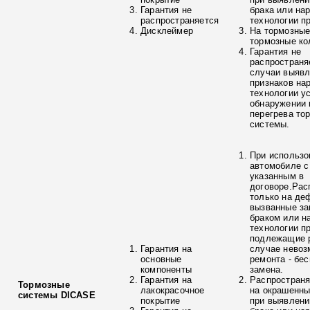
Гарантия не
брака или на
распространяется
технологии п
Дисклеймер
На тормозные
тормозные ко
Гарантия не
распространя
случаи выяв
признаков на
технологии у
обнаружении 
перегрева то
системы.
При использо
автомобиле с
указанным в
договоре.Рас
только на де
вызванные з
браком или н
технологии п
подлежащие р
Гарантия на
случае невоз
основные
ремонта - бе
компоненты
замена.
Гарантия на
Распространя
Тормозные
лакокрасочное
на окрашенны
системы DICASE
покрытие
при выявлени