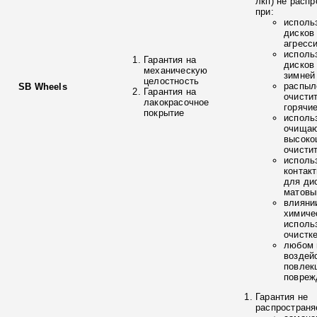
лкп) не расп
при:
исполь
дисков
агресс
исполь
Гарантия на
дисков
механическую
зимней
целостность
распыл
SB Wheels
Гарантия на
очисти
лакокрасочное
горячи
покрытие
исполь
очищаю
высоко
очисти
исполь
контак
для ди
матовы
влияни
химиче
исполь
очистк
любом 
воздей
повлек
повреж
Гарантия не
распространя