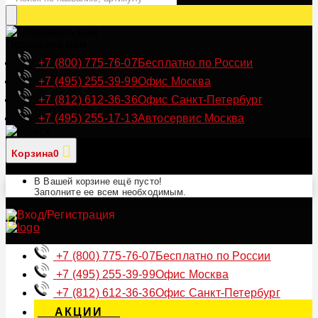
Позвонить нам
+7 (800) 775-76-07
Бесплатно по России
+7 (495) 255-39-99
Офис Москва
+7 (812) 612-36-36
Офис Санкт-Петербург
+7 (495) 255-17-13
Автосервис Москва
Корзина
0
В Вашей корзине ещё пусто!
Заполните ее всем необходимым.
+7 (800) 775-76-07
Бесплатно по России
+7 (495) 255-39-99
Офис Москва
+7 (812) 612-36-36
Офис Санкт-Петербург
АКЦИИ