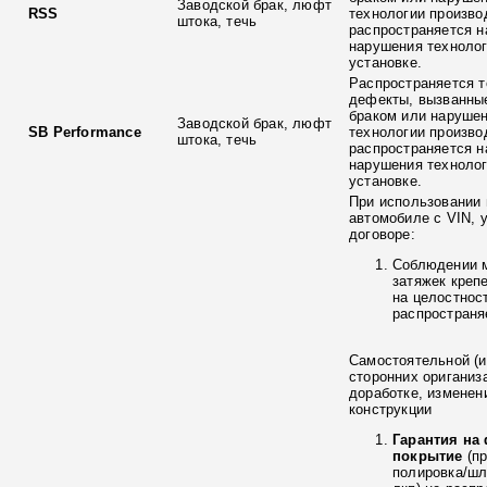
Заводской брак, люфт
RSS
технологии произво
штока, течь
распространяется н
нарушения технолог
установке.
Распространяется т
дефекты, вызванны
браком или наруше
Заводской брак, люфт
SB Performance
технологии произво
штока, течь
распространяется н
нарушения технолог
установке.
При использовании 
автомобиле с VIN, 
договоре:
Соблюдении 
затяжек креп
на целостнос
распространя
Самостоятельной (и
сторонних ориганиз
доработке, изменен
конструкции
Гарантия на
покрытие
(п
полировка/ш