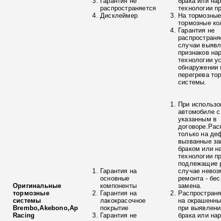
Гарантия не
брака или на
распространяется
технологии п
Дисклеймер
На тормозные
тормозные ко
Гарантия не
распространя
случаи выяв
признаков на
технологии у
обнаружении 
перегрева то
системы.
При использо
автомобиле с
указанным в
договоре.Рас
только на де
вызванные з
браком или н
технологии п
подлежащие р
Гарантия на
случае невоз
основные
ремонта - бе
Оригинальные
компоненты
замена.
тормозные
Гарантия на
Распространя
системы
лакокрасочное
на окрашенны
Brembo,Akebono,Ap
покрытие
при выявлени
Racing
Гарантия не
брака или на