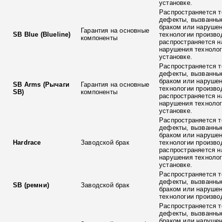
установке.
Распространяется т
дефекты, вызванны
браком или наруше
Гарантия на основные
SB Blue (Blueline)
технологии произво
компоненты
распространяется н
нарушения технолог
установке.
Распространяется т
дефекты, вызванны
браком или наруше
SB Arms (Рычаги
Гарантия на основные
технологии произво
SB)
компоненты
распространяется н
нарушения технолог
установке.
Распространяется т
дефекты, вызванны
браком или наруше
Hardrace
Заводской брак
технологии произво
распространяется н
нарушения технолог
установке.
Распространяется т
дефекты, вызванны
SB (ремни)
Заводской брак
браком или наруше
технологии произво
Распространяется т
дефекты, вызванны
браком или наруше