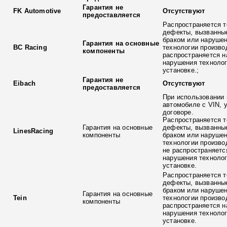
Гарантия не
FK Automotive
Отсутствуют
предоставляется
Распространяется т
дефекты, вызванны
браком или наруше
Гарантия на основные
BC Racing
технологии произво
компоненты
распространяется н
нарушения технолог
установке.;
Гарантия не
Eibach
Отсутствуют
предоставляется
При использовании 
автомобиле с VIN, 
договоре.
Распространяется т
Гарантия на основные
дефекты, вызванны
LinesRacing
компоненты
браком или наруше
технологии произво
не распространяетс
нарушения технолог
установке.
Распространяется т
дефекты, вызванны
браком или наруше
Гарантия на основные
Tein
технологии произво
компоненты
распространяется н
нарушения технолог
установке.