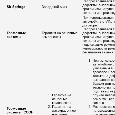
Распространяется т
дефекты, вызванны
Sb Springs
Заводской брак
браком или наруше
технологии произво
При использовании 
автомобиле с VIN, 
договоре.
Распространяется т
Тормозные
Гарантия на основные
дефекты, вызванны
системы
компоненты
браком или наруше
технологии произво
подлежащие ремонт
невозможности ремо
бесплатная замена.
При использо
автомобиле с
указанным в
договоре.Рас
только на де
вызванные з
браком или н
технологии п
подлежащие р
Гарантия на
случае невоз
основные
ремонта - бе
компоненты
замена.
Гарантия на
Распространя
Тормозные
лакокрасочное
на окрашенны
системы ICOOH
покрытие
при выявлени