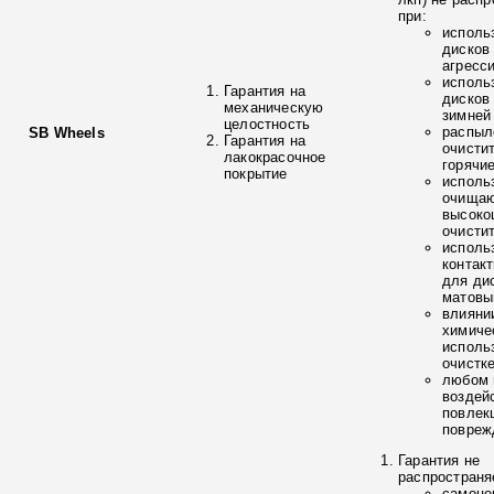
при:
исполь
дисков
агресс
исполь
Гарантия на
дисков
механическую
зимней
целостность
распыл
SB Wheels
Гарантия на
очисти
лакокрасочное
горячи
покрытие
исполь
очищаю
высоко
очисти
исполь
контак
для ди
матовы
влияни
химиче
исполь
очистк
любом 
воздей
повлек
повреж
Гарантия не
распространя
самоце