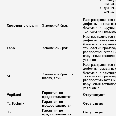
колпак
датчик
шинах
Распространяется т
дефекты, вызванны
Спортивные рули
Заводской брак
браком или наруше
технологии произво
Распространяется т
дефекты, вызванны
браком или наруше
Fapo
Заводской брак
технологии произво
распространяется н
нарушения технолог
установке.
Распространяется т
дефекты, вызванны
браком или наруше
Заводской брак, люфт
SB
технологии произво
штока, течь
распространяется н
нарушения технолог
установке.
Гарантия не
Vogtland
Отсутствуют
предоставляется
Гарантия не
Ta-Technix
Отсутствуют
предоставляется
Гарантия не
Jom
Отсутствуют
предоставляется