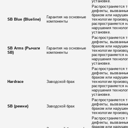
установке.
Распространяется т
дефекты, вызванны
браком или наруше
Гарантия на основные
SB Blue (Blueline)
технологии произво
компоненты
распространяется н
нарушения технолог
установке.
Распространяется т
дефекты, вызванны
браком или наруше
SB Arms (Рычаги
Гарантия на основные
технологии произво
SB)
компоненты
распространяется н
нарушения технолог
установке.
Распространяется т
дефекты, вызванны
браком или наруше
Hardrace
Заводской брак
технологии произво
распространяется н
нарушения технолог
установке.
Распространяется т
дефекты, вызванны
SB (ремни)
Заводской брак
браком или наруше
технологии произво
Распространяется т
дефекты, вызванны
браком или наруше