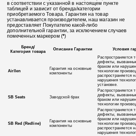
в соответствии с указанной в настоящем пункте
таблицей и зависит от бренда/категории
приобретаемого Товара. Гарантия на товар
устанавливается производителем, наш магазин не
предоставляет Покупателю какой-либо
дополнительной гарантии, за исключением случаев
помеченных маркером (
*
)
Бренд
/
Описание Гарантии
Условия га
Категория товара
Распространяется т
дефекты, вызванны
браком или наруше
Гарантия на основные
Airllen
технологии произво
компоненты
распространяется н
нарушения технолог
установке.
Распространяется т
дефекты, вызванны
SB Seats
Заводской брак
браком или наруше
технологии произво
Распространяется т
дефекты, вызванны
браком или наруше
Гарантия на основные
SB Red (Redline)
технологии произво
компоненты
распространяется н
нарушения технолог