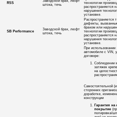
Заводской брак, люфт
RSS
технологии произво
штока, течь
распространяется н
нарушения технолог
установке.
Распространяется т
дефекты, вызванны
браком или наруше
Заводской брак, люфт
SB Performance
технологии произво
штока, течь
распространяется н
нарушения технолог
установке.
При использовании 
автомобиле с VIN, 
договоре:
Соблюдении 
затяжек креп
на целостнос
распространя
Самостоятельной (и
сторонних ориганиз
доработке, изменен
конструкции
Гарантия на
покрытие
(п
полировка/ш
лкп) не расп