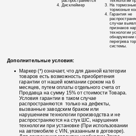
распространяется
технологии п
Дисклеймер
На тормозные
тормозные ко
Гарантия не
распространя
случаи выяв
признаков на
технологии у
обнаружении 
перегрева то
системы.
Дополнительные условия:
Маркер (*) означает, что для данной категории
товаров есть возможность приобретения
гарантии от нашей компании сроком на 6
месяцев, путем оплаты отдельного счета от
Продавца на сумму 15% от стоимости Товара.
Условия гарантии в таком случае
распространяются только на дефекты,
вызванные заводским браком или
нарушением технологии производства и не
распространяются на стук ШС, нарушения
технологии при установке (При использовании
на автомобиле с VIN, указанным в договоре).