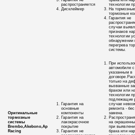
распространяется
технологии п
Дисклеймер
На тормозные
тормозные ко
Гарантия не
распространя
случаи выяв
признаков на
технологии у
обнаружении 
перегрева то
системы.
При использо
автомобиле с
указанным в
договоре.Рас
только на де
вызванные з
браком или н
технологии п
подлежащие р
Гарантия на
случае невоз
основные
ремонта - бе
Оригинальные
компоненты
замена.
тормозные
Гарантия на
Распространя
системы
лакокрасочное
на окрашенны
Brembo,Akebono,Ap
покрытие
при выявлени
Racing
Гарантия не
брака или на