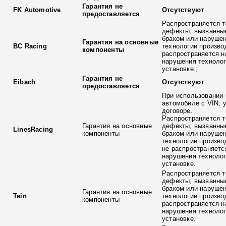
Гарантия не
FK Automotive
Отсутствуют
предоставляется
Распространяется т
дефекты, вызванны
браком или наруше
Гарантия на основные
BC Racing
технологии произво
компоненты
распространяется н
нарушения технолог
установке.;
Гарантия не
Eibach
Отсутствуют
предоставляется
При использовании 
автомобиле с VIN, 
договоре.
Распространяется т
Гарантия на основные
дефекты, вызванны
LinesRacing
компоненты
браком или наруше
технологии произво
не распространяетс
нарушения технолог
установке.
Распространяется т
дефекты, вызванны
браком или наруше
Гарантия на основные
Tein
технологии произво
компоненты
распространяется н
нарушения технолог
установке.