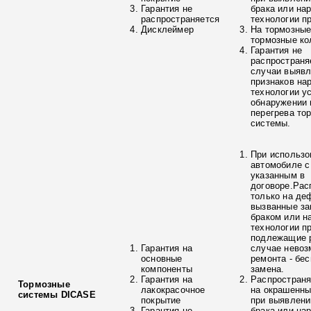
Гарантия не
брака или на
распространяется
технологии п
Дисклеймер
На тормозные
тормозные ко
Гарантия не
распространя
случаи выяв
признаков на
технологии у
обнаружении 
перегрева то
системы.
При использо
автомобиле с
указанным в
договоре.Рас
только на де
вызванные з
браком или н
технологии п
подлежащие р
Гарантия на
случае невоз
основные
ремонта - бе
компоненты
замена.
Гарантия на
Распространя
Тормозные
лакокрасочное
на окрашенны
системы DICASE
покрытие
при выявлени
Гарантия не
брака или на