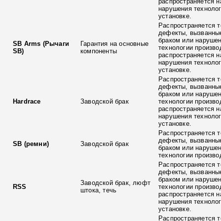
распространяется н
нарушения технолог
установке.
Распространяется т
дефекты, вызванны
браком или наруше
SB Arms (Рычаги
Гарантия на основные
технологии произво
SB)
компоненты
распространяется н
нарушения технолог
установке.
Распространяется т
дефекты, вызванны
браком или наруше
Hardrace
Заводской брак
технологии произво
распространяется н
нарушения технолог
установке.
Распространяется т
дефекты, вызванны
SB (ремни)
Заводской брак
браком или наруше
технологии произво
Распространяется т
дефекты, вызванны
браком или наруше
Заводской брак, люфт
RSS
технологии произво
штока, течь
распространяется н
нарушения технолог
установке.
Распространяется т