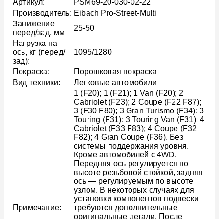
Артикул:
PSM69-20-030-02-22
Производитель:
Eibach Pro-Street-Multi
Занижение
25-50
перед/зад, мм:
Нагрузка на
ось, кг (перед/
1095/1280
зад):
Покраска:
Порошковая покраска
Вид техники:
Легковые автомобили
1 (F20); 1 (F21); 1 Van (F20); 2
Cabriolet (F23); 2 Coupe (F22 F87);
3 (F30 F80); 3 Gran Turismo (F34); 3
Touring (F31); 3 Touring Van (F31); 4
Cabriolet (F33 F83); 4 Coupe (F32
F82); 4 Gran Coupe (F36). Без
системы поддержания уровня.
Кроме автомобилей с 4WD.
Передняя ось регулируется по
высоте резьбовой стойкой, задняя
ось — регулируемым по высоте
узлом. В некоторых случаях для
установки компонентов подвески
Примечание:
требуются дополнительные
оригинальные детали. После