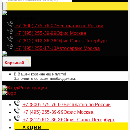
Позвонить нам
+7 (800) 775-76-07
Бесплатно по России
+7 (495) 255-39-99
Офис Москва
+7 (812) 612-36-36
Офис Санкт-Петербург
+7 (495) 255-17-13
Автосервис Москва
Корзина
0
В Вашей корзине ещё пусто!
Заполните ее всем необходимым.
+7 (800) 775-76-07
Бесплатно по России
+7 (495) 255-39-99
Офис Москва
+7 (812) 612-36-36
Офис Санкт-Петербург
АКЦИИ