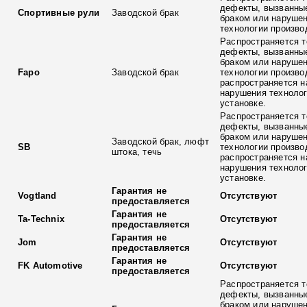
дефекты, вызванны
Спортивные рули
Заводской брак
браком или наруше
технологии произво
Распространяется т
дефекты, вызванны
браком или наруше
Fapo
Заводской брак
технологии произво
распространяется н
нарушения технолог
установке.
Распространяется т
дефекты, вызванны
браком или наруше
Заводской брак, люфт
SB
технологии произво
штока, течь
распространяется н
нарушения технолог
установке.
Гарантия не
Vogtland
Отсутствуют
предоставляется
Гарантия не
Ta-Technix
Отсутствуют
предоставляется
Гарантия не
Jom
Отсутствуют
предоставляется
Гарантия не
FK Automotive
Отсутствуют
предоставляется
Распространяется т
дефекты, вызванны
браком или наруше