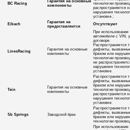
Гарантия на основные
BC Racing
технологии произво
компоненты
распространяется н
нарушения технолог
установке.;
Гарантия не
Eibach
Отсутствуют
предоставляется
При использовании 
автомобиле с VIN, 
договоре.
Распространяется т
Гарантия на основные
дефекты, вызванны
LinesRacing
компоненты
браком или наруше
технологии произво
не распространяетс
нарушения технолог
установке.
Распространяется т
дефекты, вызванны
браком или наруше
Гарантия на основные
Tein
технологии произво
компоненты
распространяется н
нарушения технолог
установке.
Распространяется т
дефекты, вызванны
Sb Springs
Заводской брак
браком или наруше
технологии произво
При использовании 