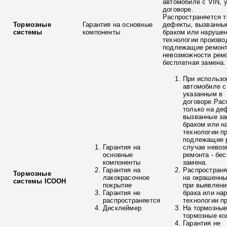
автомобиле с VIN, 
договоре.
Распространяется т
Тормозные
Гарантия на основные
дефекты, вызванны
системы
компоненты
браком или наруше
технологии произво
подлежащие ремонт
невозможности ремо
бесплатная замена.
При использо
автомобиле с
указанным в
договоре.Рас
только на де
вызванные з
браком или н
технологии п
подлежащие р
Гарантия на
случае невоз
основные
ремонта - бе
компоненты
замена.
Гарантия на
Распространя
Тормозные
лакокрасочное
на окрашенны
системы ICOOH
покрытие
при выявлени
Гарантия не
брака или на
распространяется
технологии п
Дисклеймер
На тормозные
тормозные ко
Гарантия не