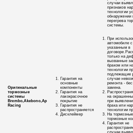
случаи выяв
признаков на
технологии у
обнаружении 
перегрева то
системы.
При использо
автомобиле с
указанным в
договоре.Рас
только на де
вызванные з
браком или н
технологии п
подлежащие р
Гарантия на
случае невоз
основные
ремонта - бе
Оригинальные
компоненты
замена.
тормозные
Гарантия на
Распространя
системы
лакокрасочное
на окрашенны
Brembo,Akebono,Ap
покрытие
при выявлени
Racing
Гарантия не
брака или на
распространяется
технологии п
Дисклеймер
На тормозные
тормозные ко
Гарантия не
распространя
случаи выяв