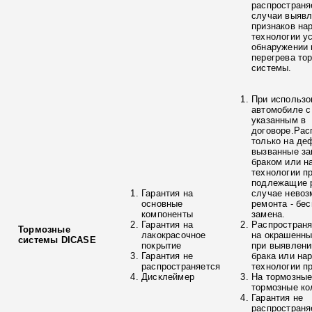
распространя
случаи выяв
признаков на
технологии у
обнаружении 
перегрева то
системы.
При использо
автомобиле с
указанным в
договоре.Рас
только на де
вызванные з
браком или н
технологии п
подлежащие р
Гарантия на
случае невоз
основные
ремонта - бе
компоненты
замена.
Гарантия на
Распространя
Тормозные
лакокрасочное
на окрашенны
системы DICASE
покрытие
при выявлени
Гарантия не
брака или на
распространяется
технологии п
Дисклеймер
На тормозные
тормозные ко
Гарантия не
распространя