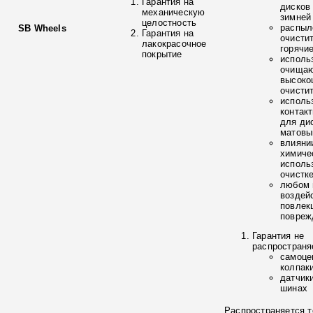
Гарантия на
дисков
механическую
зимней
целостность
распыл
SB Wheels
Гарантия на
очисти
лакокрасочное
горячи
покрытие
исполь
очищаю
высоко
очисти
исполь
контак
для ди
матовы
влияни
химиче
исполь
очистк
любом 
воздей
повлек
повреж
Гарантия не
распространя
самоце
колпак
датчик
шинах
Распространяется т