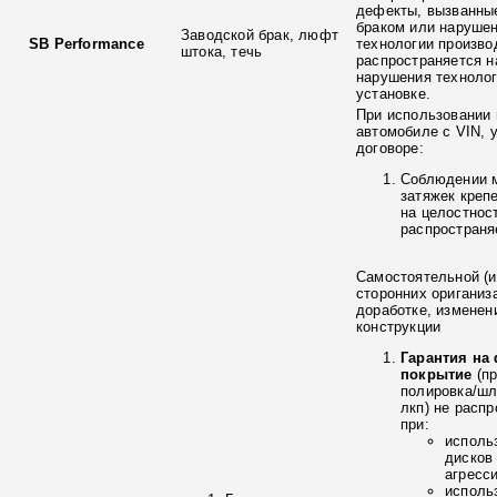
дефекты, вызванны
браком или наруше
Заводской брак, люфт
SB Performance
технологии произво
штока, течь
распространяется н
нарушения технолог
установке.
При использовании 
автомобиле с VIN, 
договоре:
Соблюдении 
затяжек креп
на целостнос
распространя
Самостоятельной (и
сторонних ориганиз
доработке, изменен
конструкции
Гарантия на
покрытие
(п
полировка/ш
лкп) не расп
при:
исполь
дисков
агресс
исполь