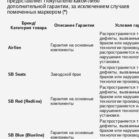
предоставляет Покупателю какой-либо
дополнительной гарантии, за исключением случаев
помеченных маркером (
*
)
Бренд
/
Описание Гарантии
Условия га
Категория товара
Распространяется т
дефекты, вызванны
браком или наруше
Гарантия на основные
Airllen
технологии произво
компоненты
распространяется н
нарушения технолог
установке.
Распространяется т
дефекты, вызванны
SB Seats
Заводской брак
браком или наруше
технологии произво
Распространяется т
дефекты, вызванны
браком или наруше
Гарантия на основные
SB Red (Redline)
технологии произво
компоненты
распространяется н
нарушения технолог
установке.
Распространяется т
дефекты, вызванны
браком или наруше
Гарантия на основные
SB Blue (Blueline)
технологии произво
компоненты