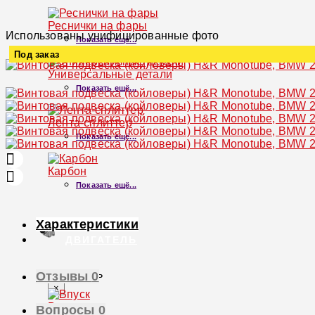
Реснички на фары
Использованы унифицированные фото
Показать ещё...
Под заказ
Универсальные детали
Увеличить
Показать ещё...
Лента-сплиттер
Показать ещё...
Карбон
Показать ещё...
Характеристики
ДВИГАТЕЛЬ
Двигатель
Отзывы
0
×
Впуск
Вопросы
0