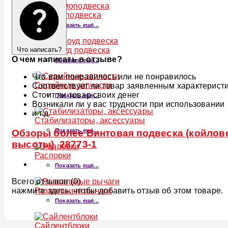
Пневмоподвеска
Показать ещё...
Оффроуд подвеска
Что написать?
О чем написать в отзыве?
Показать ещё...
Что вам понравилось или не понравилось
Серийные запчасти
Соответствует ли товар заявленным характерист
Стоит ли товар своих денег
Показать ещё...
Возникали ли у вас трудности при использовании
и т.д.
Стабилизаторы, аксессуары
Показать ещё...
Обзоры более Винтовая подвеска (койлове
высоты), 28773-1
Распорки
Показать ещё...
Всего отзывов (0)
нажмите здесь, чтобы добавить отзыв об этом товаре.
Развальные рычаги
Показать ещё...
Сайлентблоки