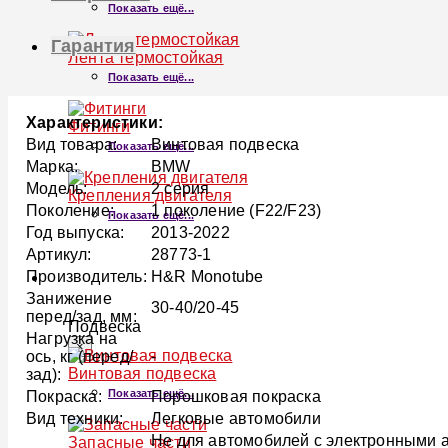
Показать ещё...
Гарантия
Лента термостойкая
Показать ещё...
Характеристики:
Фитинги
Вид товара:
Винтовая подвеска
Показать ещё...
Марка:
BMW
Модель:
2 серия
Крепления двигателя
Поколение:
1 поколение (F22/F23)
Показать ещё...
Год выпуска:
2013-2022
Артикул:
28773-1
Производитель:
H&R Monotube
ПОДВЕСКА
Занижение
30-40/20-45
перед/зад, мм:
Подвеска
Нагрузка на
×
ось, кг (перед/
-
Винтовая подвеска
зад):
Показать ещё...
Покраска:
Порошковая покраска
Вид техники:
Легковые автомобили
Не для автомобилей с электронными а
Запасные части