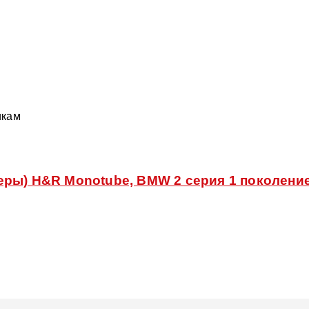
икам
ры) H&R Monotube, BMW 2 серия 1 поколение (