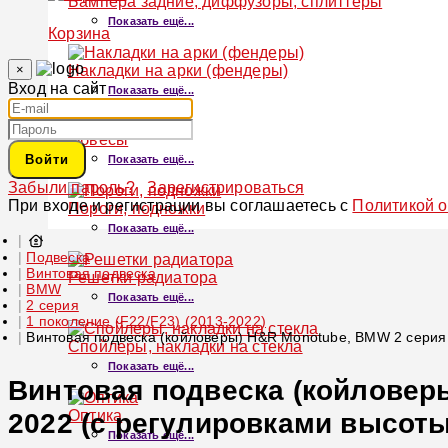
Бампера задние, диффузоры, сплиттеры
Показать ещё...
Корзина
×
Накладки на арки (фендеры)
Вход на сайт
Показать ещё...
Обвесы
Войти
Показать ещё...
Забыли пароль?
Зарегистрироваться
При входе и регистрации вы соглашаетесь с
Политикой 
Пороги, подножки
Показать ещё...
Подвеска
Винтовая подвеска
Решетки радиатора
BMW
Показать ещё...
2 серия
1 поколение (F22/F23) (2013-2022)
Винтовая подвеска (койловеры) H&R Monotube, BMW 2 серия 1
Спойлеры, накладки на стекла
Показать ещё...
Винтовая подвеска (койловеры
Оптика
2022 (с регулировками высоты
Показать ещё...