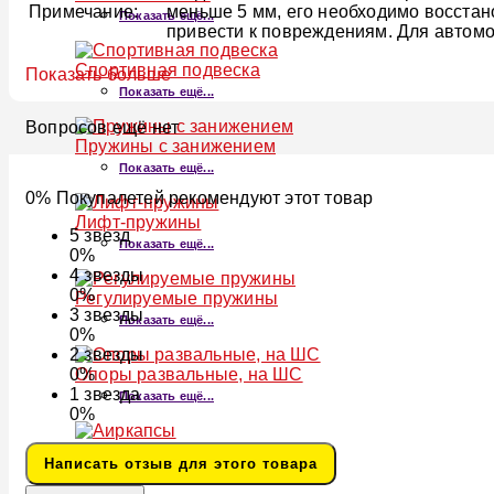
Примечание:
меньше 5 мм, его необходимо восстан
Показать ещё...
привести к повреждениям. Для автомо
Спортивная подвеска
Показать больше
Показать ещё...
Вопросов ещё нет
Пружины с занижением
Показать ещё...
0% Покупалетей рекомендуют этот товар
Лифт-пружины
5
звезд
Показать ещё...
0%
4
звезды
0%
Регулируемые пружины
3
звезды
Показать ещё...
0%
2
звезды
Опоры развальные, на ШС
0%
1
звезда
Показать ещё...
0%
Аиркапсы
Написать отзыв для этого товара
Показать ещё...